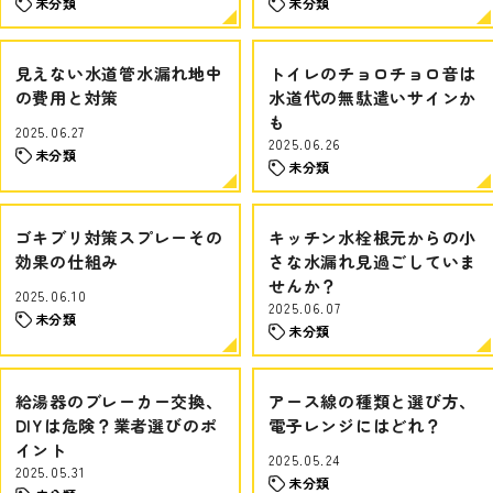
未分類
未分類
見えない水道管水漏れ地中
トイレのチョロチョロ音は
の費用と対策
水道代の無駄遣いサインか
も
2025.06.27
2025.06.26
未分類
未分類
ゴキブリ対策スプレーその
キッチン水栓根元からの小
効果の仕組み
さな水漏れ見過ごしていま
せんか？
2025.06.10
2025.06.07
未分類
未分類
給湯器のブレーカー交換、
アース線の種類と選び方、
DIYは危険？業者選びのポ
電子レンジにはどれ？
イント
2025.05.24
2025.05.31
未分類