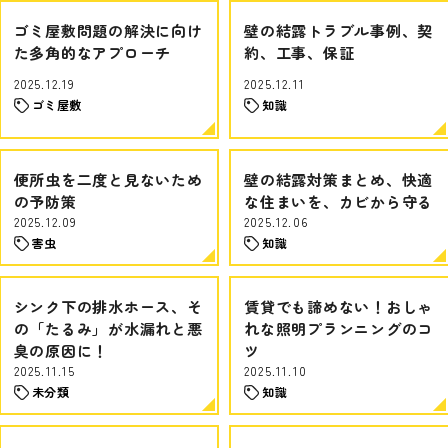
ゴミ屋敷問題の解決に向け
壁の結露トラブル事例、契
た多角的なアプローチ
約、工事、保証
2025.12.19
2025.12.11
ゴミ屋敷
知識
便所虫を二度と見ないため
壁の結露対策まとめ、快適
の予防策
な住まいを、カビから守る
2025.12.09
2025.12.06
害虫
知識
シンク下の排水ホース、そ
賃貸でも諦めない！おしゃ
の「たるみ」が水漏れと悪
れな照明プランニングのコ
臭の原因に！
ツ
2025.11.15
2025.11.10
未分類
知識