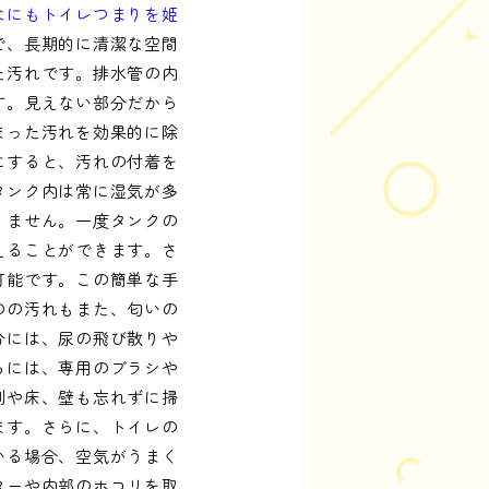
なにもトイレつまりを姫
で、長期的に清潔な空間
た汚れです。排水管の内
す。見えない部分だから
まった汚れを効果的に除
にすると、汚れの付着を
タンク内は常に湿気が多
りません。一度タンクの
えることができます。さ
可能です。この簡単な手
のの汚れもまた、匂いの
分には、尿の飛び散りや
るには、専用のブラシや
側や床、壁も忘れずに掃
ます。さらに、トイレの
いる場合、空気がうまく
ターや内部のホコリを取