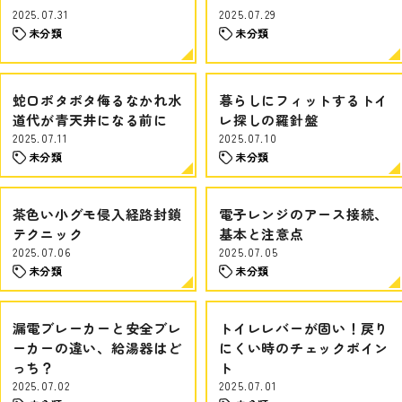
2025.07.31
2025.07.29
未分類
未分類
蛇口ポタポタ侮るなかれ水
暮らしにフィットするトイ
道代が青天井になる前に
レ探しの羅針盤
2025.07.11
2025.07.10
未分類
未分類
茶色い小グモ侵入経路封鎖
電子レンジのアース接続、
テクニック
基本と注意点
2025.07.06
2025.07.05
未分類
未分類
漏電ブレーカーと安全ブレ
トイレレバーが固い！戻り
ーカーの違い、給湯器はど
にくい時のチェックポイン
っち？
ト
2025.07.02
2025.07.01