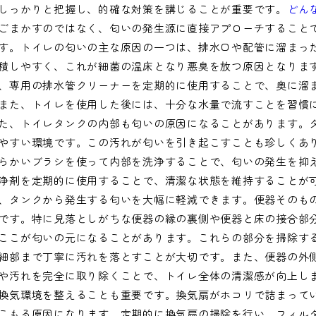
しっかりと把握し、的確な対策を講じることが重要です。
どん
ごまかすのではなく、匂いの発生源に直接アプローチすること
す。トイレの匂いの主な原因の一つは、排水口や配管に溜まっ
積しやすく、これが細菌の温床となり悪臭を放つ原因となりま
、専用の排水管クリーナーを定期的に使用することで、奥に溜
また、トイレを使用した後には、十分な水量で流すことを習慣
た、トイレタンクの内部も匂いの原因になることがあります。
やすい環境です。この汚れが匂いを引き起こすことも珍しくあ
らかいブラシを使って内部を洗浄することで、匂いの発生を抑
浄剤を定期的に使用することで、清潔な状態を維持することが
、タンクから発生する匂いを大幅に軽減できます。便器そのも
です。特に見落としがちな便器の縁の裏側や便器と床の接合部
ここが匂いの元になることがあります。これらの部分を掃除す
細部まで丁寧に汚れを落とすことが大切です。また、便器の外
や汚れを完全に取り除くことで、トイレ全体の清潔感が向上し
換気環境を整えることも重要です。換気扇がホコリで詰まって
こもる原因になります。定期的に換気扇の掃除を行い、フィル