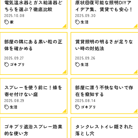
電気温水器とガス給湯器ど
原状回復可能な照明DIYア
ちらを選ぶ？徹底比較
イデア集、賃貸でも安心！
2025.10.08
2025.09.30
家
生活
部屋の隅にある黒い粒の正
賃貸照明の明るさが足りな
体を確かめる
い時の対処法
2025.09.27
2025.09.26
ゴキブリ
生活
スプレーを使う前に！蜂を
部屋に漂う不快な匂いで存
寄せ付けない庭
在を察知する
2025.08.29
2025.08.14
生活
ゴキブリ
ゴキブリ退治スプレー効果
タンクレストイレ隠された
的な使い方
落とし穴