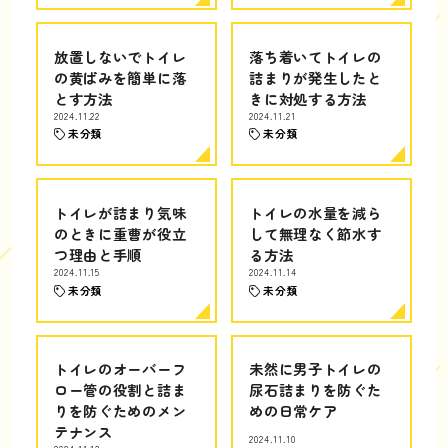
放置しないでトイレ
落ち着いてトイレの
の黄ばみを簡単に落
詰まりが発生したと
とす方法
きに対処する方法
2024.11.22
2024.11.21
未分類
未分類
トイレが詰まり気味
トイレの水量を減ら
のときに重曹が役立
して無理なく節水す
つ理由と手順
る方法
2024.11.15
2024.11.14
未分類
未分類
トイレのオーバーフ
未然に男子トイレの
ロー管の役割と詰ま
尿石詰まりを防ぐた
りを防ぐためのメン
めの日常ケア
テナンス
2024.11.10