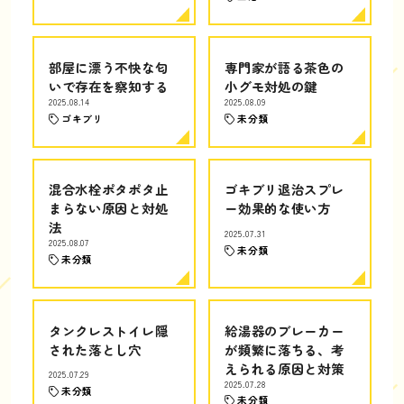
部屋に漂う不快な匂
専門家が語る茶色の
いで存在を察知する
小グモ対処の鍵
2025.08.14
2025.08.09
ゴキブリ
未分類
混合水栓ポタポタ止
ゴキブリ退治スプレ
まらない原因と対処
ー効果的な使い方
法
2025.07.31
2025.08.07
未分類
未分類
タンクレストイレ隠
給湯器のブレーカー
された落とし穴
が頻繁に落ちる、考
えられる原因と対策
2025.07.29
2025.07.28
未分類
未分類