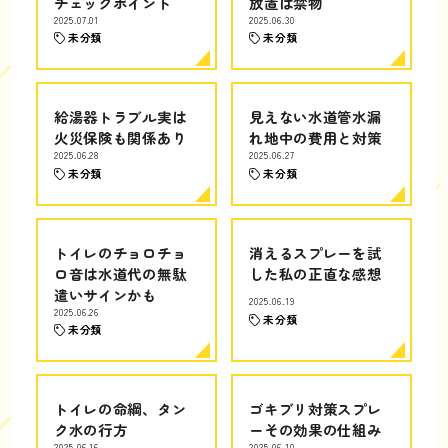
チェックポイント
放置は禁物
2025.07.01
2025.06.30
未分類
未分類
給湯器トラブル実は
見えない水道管水漏
火災保険も関係あり
れ地中の費用と対策
2025.06.28
2025.06.27
未分類
未分類
トイレのチョロチョ
消えるスプレーを試
ロ音は水道代の無駄
した私の正直な感想
遣いサインかも
2025.06.19
2025.06.26
未分類
未分類
トイレの命綱、タン
ゴキブリ対策スプレ
ク水の行方
ーその効果の仕組み
2025.06.16
2025.06.10