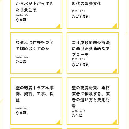
から水が上がってき
現代の消費文化
たら要注意
2025.12.23
2026.01.02
ゴミ屋敷
知識
なぜ人は住居をゴミ
ゴミ屋敷問題の解決
で埋め尽くすのか
に向けた多角的なア
プローチ
2025.12.20
2025.12.19
生活
ゴミ屋敷
壁の結露トラブル事
壁の結露対策、専門
例、契約、工事、保
業者に依頼する、業
証
者の選び方と費用相
場
2025.12.11
2025.12.10
知識
生活