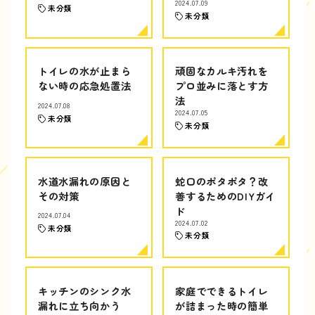
2024.07.09
未分類
未分類
トイレの水が止まら
頑固なカルキ汚れを
ない時の応急処置法
プロ並みに落とす方
法
2024.07.08
2024.07.05
未分類
未分類
水道水漏れの原因と
蛇口のポタポタ？改
その対策
善するためのDIYガイ
ド
2024.07.04
2024.07.02
未分類
未分類
キッチンのシンク水
家庭でできるトイレ
漏れに立ち向かう
が詰まった時の簡単