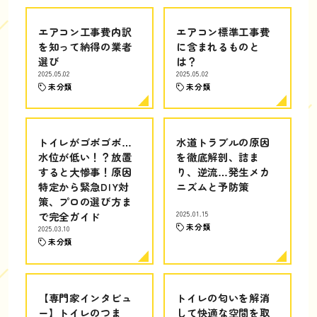
エアコン工事費内訳
エアコン標準工事費
を知って納得の業者
に含まれるものと
選び
は？
2025.05.02
2025.05.02
未分類
未分類
トイレがゴボゴボ…
水道トラブルの原因
水位が低い！？放置
を徹底解剖、詰ま
すると大惨事！原因
り、逆流…発生メカ
特定から緊急DIY対
ニズムと予防策
策、プロの選び方ま
で完全ガイド
2025.01.15
未分類
2025.03.10
未分類
【専門家インタビュ
トイレの匂いを解消
ー】トイレのつま
して快適な空間を取