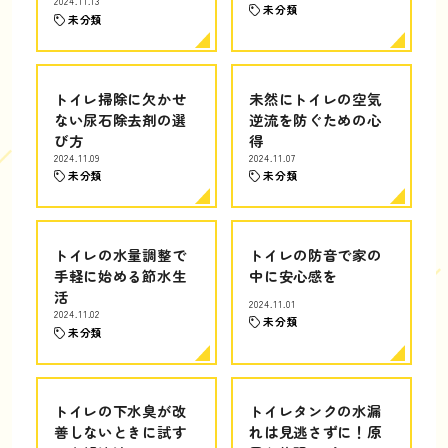
2024.11.13
未分類
未分類
トイレ掃除に欠かせ
未然にトイレの空気
ない尿石除去剤の選
逆流を防ぐための心
び方
得
2024.11.09
2024.11.07
未分類
未分類
トイレの水量調整で
トイレの防音で家の
手軽に始める節水生
中に安心感を
活
2024.11.01
2024.11.02
未分類
未分類
トイレの下水臭が改
トイレタンクの水漏
善しないときに試す
れは見逃さずに！原