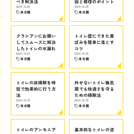
べき解決法
因と修理のポイント
2024.10.30
2024.10.25
未分類
未分類
クラシアンにお願い
トイレ壁にできた黄
してスムーズに解決
ばみを簡単に落とす
したトイレの水漏れ
コツ
2024.10.23
2024.10.20
未分類
未分類
トイレの床掃除を時
外せないトイレ換気
短で効果的に行う方
扇でも快適さを守る
法
ための掃除法
2024.10.18
2024.10.15
未分類
未分類
トイレのアンモニア
基本的なトイレの逆