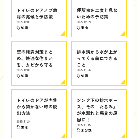
トイレのドアノブ故
便所虫を二度と見な
障の兆候と予防策
いための予防策
2025.12.09
2025.12.09
知識
害虫
壁の結露対策まと
排水溝から水が上が
め、快適な住まい
ってくる前にできる
を、カビから守る
こと
2025.12.06
2025.11.26
知識
知識
トイレのドアが内側
シンク下の排水ホー
から開かない時の脱
ス、その「たるみ」
出方法
が水漏れと悪臭の原
因に！
2025.11.24
2025.11.15
生活
未分類