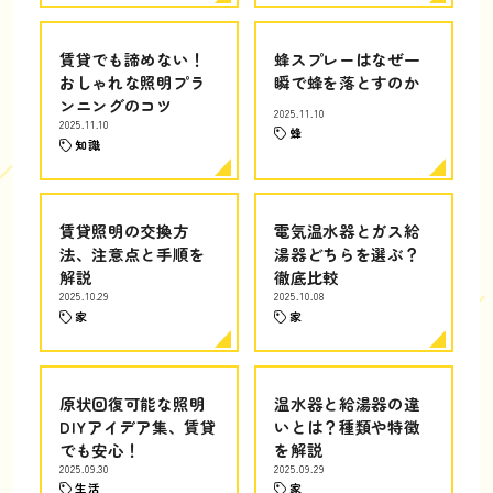
賃貸でも諦めない！
蜂スプレーはなぜ一
おしゃれな照明プラ
瞬で蜂を落とすのか
ンニングのコツ
2025.11.10
2025.11.10
蜂
知識
賃貸照明の交換方
電気温水器とガス給
法、注意点と手順を
湯器どちらを選ぶ？
解説
徹底比較
2025.10.29
2025.10.08
家
家
原状回復可能な照明
温水器と給湯器の違
DIYアイデア集、賃貸
いとは？種類や特徴
でも安心！
を解説
2025.09.30
2025.09.29
生活
家