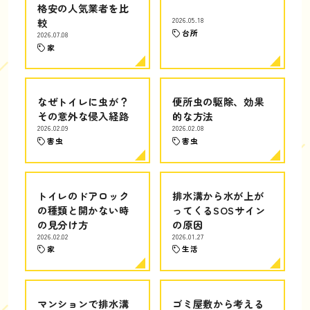
格安の人気業者を比
較
2026.05.18
台所
2026.07.08
家
なぜトイレに虫が？
便所虫の駆除、効果
その意外な侵入経路
的な方法
2026.02.09
2026.02.08
害虫
害虫
トイレのドアロック
排水溝から水が上が
の種類と開かない時
ってくるSOSサイン
の見分け方
の原因
2026.02.02
2026.01.27
家
生活
マンションで排水溝
ゴミ屋敷から考える