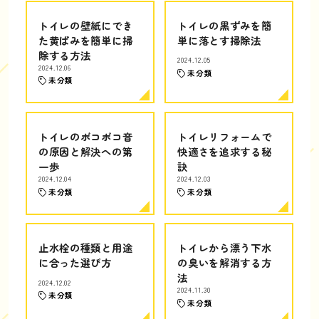
トイレの壁紙にでき
トイレの黒ずみを簡
た黄ばみを簡単に掃
単に落とす掃除法
除する方法
2024.12.05
2024.12.06
未分類
未分類
トイレのボコボコ音
トイレリフォームで
の原因と解決への第
快適さを追求する秘
一歩
訣
2024.12.04
2024.12.03
未分類
未分類
止水栓の種類と用途
トイレから漂う下水
に合った選び方
の臭いを解消する方
法
2024.12.02
2024.11.30
未分類
未分類