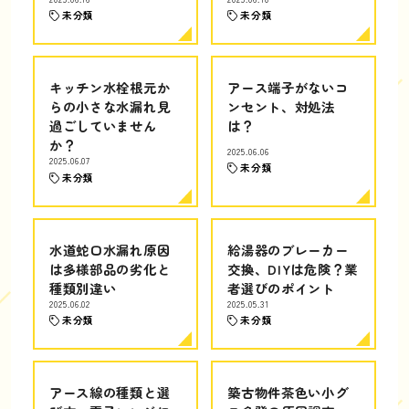
未分類
未分類
キッチン水栓根元か
アース端子がないコ
らの小さな水漏れ見
ンセント、対処法
過ごしていません
は？
か？
2025.06.06
2025.06.07
未分類
未分類
水道蛇口水漏れ原因
給湯器のブレーカー
は多様部品の劣化と
交換、DIYは危険？業
種類別違い
者選びのポイント
2025.06.02
2025.05.31
未分類
未分類
アース線の種類と選
築古物件茶色い小グ