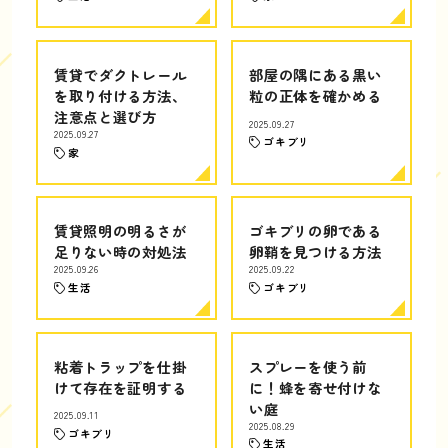
賃貸でダクトレール
部屋の隅にある黒い
を取り付ける方法、
粒の正体を確かめる
注意点と選び方
2025.09.27
2025.09.27
ゴキブリ
家
賃貸照明の明るさが
ゴキブリの卵である
足りない時の対処法
卵鞘を見つける方法
2025.09.26
2025.09.22
生活
ゴキブリ
粘着トラップを仕掛
スプレーを使う前
けて存在を証明する
に！蜂を寄せ付けな
い庭
2025.09.11
2025.08.29
ゴキブリ
生活