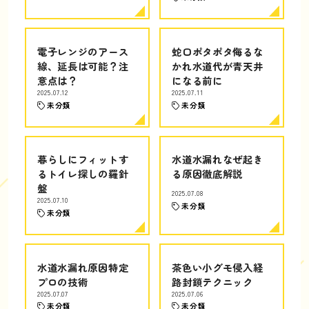
電子レンジのアース
蛇口ポタポタ侮るな
線、延長は可能？注
かれ水道代が青天井
意点は？
になる前に
2025.07.12
2025.07.11
未分類
未分類
暮らしにフィットす
水道水漏れなぜ起き
るトイレ探しの羅針
る原因徹底解説
盤
2025.07.08
2025.07.10
未分類
未分類
水道水漏れ原因特定
茶色い小グモ侵入経
プロの技術
路封鎖テクニック
2025.07.07
2025.07.06
未分類
未分類