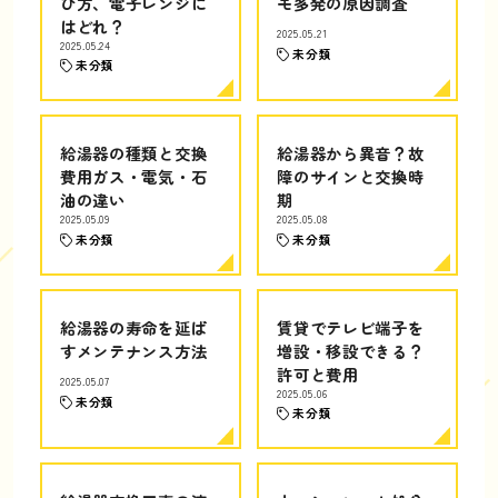
び方、電子レンジに
モ多発の原因調査
はどれ？
2025.05.21
2025.05.24
未分類
未分類
給湯器の種類と交換
給湯器から異音？故
費用ガス・電気・石
障のサインと交換時
油の違い
期
2025.05.09
2025.05.08
未分類
未分類
給湯器の寿命を延ば
賃貸でテレビ端子を
すメンテナンス方法
増設・移設できる？
許可と費用
2025.05.07
2025.05.06
未分類
未分類