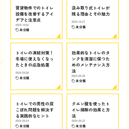
賃貸物件でのトイレ
汲み取り式トイレが
設備を改善するアイ
残る理由とその魅力
デアと注意点
2024.10.01
2024.10.02
未分類
未分類
トイレの凍結対策！
効果的なトイレのタ
冬場に使えなくなっ
ンクを清潔に保つた
たときの応急処置
めのメンテナンス方
法
2024.09.28
2024.09.26
未分類
未分類
トイレでの男性の尿
クエン酸を使ったト
こぼれ問題を解決す
イレ掃除の効果と方
る実践的なヒント
法
2024.09.24
2024.09.22
未分類
未分類