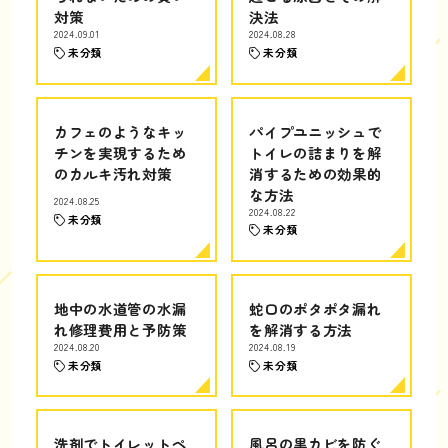
対策
決法
2024.09.01
2024.08.28
未分類
未分類
カフェのようなキッ
パイプユニッシュで
チンを実現するため
トイレの詰まりを解
のカルキ汚れ対策
消するための効果的
な方法
2024.08.25
2024.08.22
未分類
未分類
地中の水道管の水漏
蛇口のポタポタ漏れ
れ修理費用と予防策
を解消する方法
2024.08.20
2024.08.19
未分類
未分類
洗剤でトイレットペ
風呂の黒カビを防ぐ