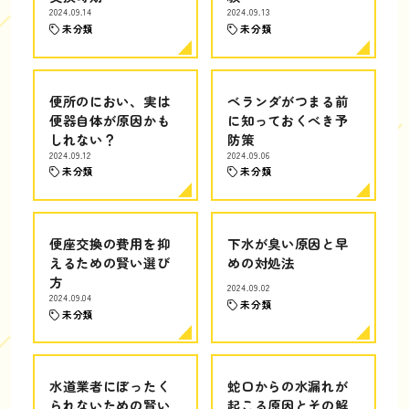
2024.09.14
2024.09.13
未分類
未分類
便所のにおい、実は
ベランダがつまる前
便器自体が原因かも
に知っておくべき予
しれない？
防策
2024.09.12
2024.09.06
未分類
未分類
便座交換の費用を抑
下水が臭い原因と早
えるための賢い選び
めの対処法
方
2024.09.02
2024.09.04
未分類
未分類
水道業者にぼったく
蛇口からの水漏れが
られないための賢い
起こる原因とその解