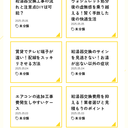
給湯器交換工事の流
ウォシュレット処分
れと注意点DIYは可
後の虚無感を乗り越
能？
える！賢く手放した
後の快適生活
2025.05.06
2025.05.05
未分類
未分類
賃貸でテレビ端子が
給湯器交換のサイン
遠い！配線をスッキ
を見逃さない！お湯
リさせる方法
が出ない以外の症状
2025.05.04
2025.05.04
未分類
未分類
エアコンの追加工事
給湯器交換費用を抑
費発生しやすいケー
える！業者選びと見
ス
積もりのポイント
2025.05.03
2025.05.03
未分類
未分類