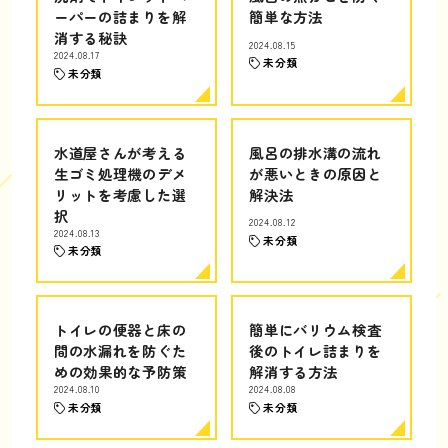
ーパーの詰まりを解
簡単な方法
消する秘訣
2024.08.15
2024.08.17
未分類
未分類
水道屋さんが考える
風呂の排水溝の流れ
生ゴミ処理機のデメ
が悪いときの原因と
リットを考慮した選
解決法
択
2024.08.12
2024.08.13
未分類
未分類
トイレの便器と床の
簡単にバリウム検査
間の水漏れを防ぐた
後のトイレ詰まりを
めの効果的な予防策
解消する方法
2024.08.10
2024.08.08
未分類
未分類