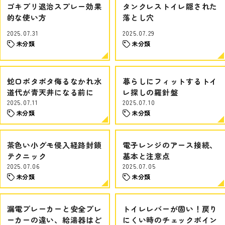
ゴキブリ退治スプレー効果
タンクレストイレ隠された
的な使い方
落とし穴
2025.07.31
2025.07.29
未分類
未分類
蛇口ポタポタ侮るなかれ水
暮らしにフィットするトイ
道代が青天井になる前に
レ探しの羅針盤
2025.07.11
2025.07.10
未分類
未分類
茶色い小グモ侵入経路封鎖
電子レンジのアース接続、
テクニック
基本と注意点
2025.07.06
2025.07.05
未分類
未分類
漏電ブレーカーと安全ブレ
トイレレバーが固い！戻り
ーカーの違い、給湯器はど
にくい時のチェックポイン