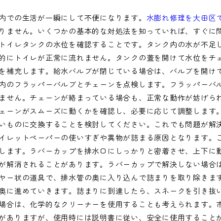
内での生活が一瞬にして不便になります。
水膨れ修理を大田区
りません。いくつかの基本的な対処法を知っていれば、すぐに
トイレタンクの水位を確認することです。タンク内の水が不足
的にトイレが正常に流れません。タンクの蓋を開けて水位をチ
を補充します。給水バルブが閉じている場合は、バルブを開け
内のフラッパーバルブとチェーンを点検します。フラッパーバ
ません。チェーンが絡まっている場合も、正常な動作が妨げら
ェーンがスムーズに動くかを確認し、必要に応じて調整します
いものに交換することを検討してください。これでも問題が解
イレットペーパーの使いすぎや異物が詰まる原因となります。
します。ラバーカップを排水口にしっかりと密着させ、上下に
が解消されることがあります。ラバーカップで解決しない場合
ヤー状の道具で、排水管の奥に入り込んで詰まりを取り除きま
奥に進めていきます。詰まりに到達したら、スネークを引き抜
場合は、化学的なクリーナーを使用することも考えられます。
がありますが、使用時には説明書に従い、安全に使用すること