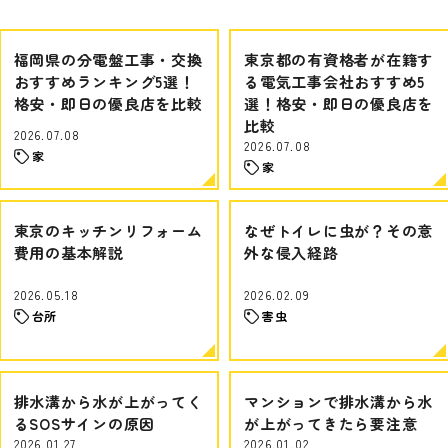
福岡県の分電盤工事・交換
東京都の有資格者が在籍す
おすすめランキング5選！
る電気工事会社おすすめ5
格安・即日の優良店を比較
選！格安・即日の優良店を
比較
2026.07.08
2026.07.08
家
家
東京のキッチンリフォーム
なぜトイレに虫が？その意
費用の基本解説
外な侵入経路
2026.05.18
2026.02.09
台所
害虫
排水溝から水が上がってく
マンションで排水溝から水
るSOSサインの原因
が上がってきたら要注意
2026.01.27
2026.01.02