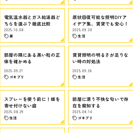
電気温水器とガス給湯器ど
原状回復可能な照明DIYア
ちらを選ぶ？徹底比較
イデア集、賃貸でも安心！
2025.10.08
2025.09.30
家
生活
部屋の隅にある黒い粒の正
賃貸照明の明るさが足りな
体を確かめる
い時の対処法
2025.09.27
2025.09.26
ゴキブリ
生活
スプレーを使う前に！蜂を
部屋に漂う不快な匂いで存
寄せ付けない庭
在を察知する
2025.08.29
2025.08.14
生活
ゴキブリ