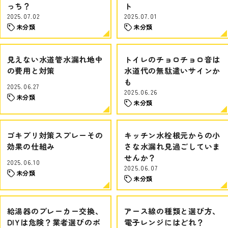
っち？
ト
2025.07.02
2025.07.01
未分類
未分類
見えない水道管水漏れ地中
トイレのチョロチョロ音は
の費用と対策
水道代の無駄遣いサインか
も
2025.06.27
2025.06.26
未分類
未分類
ゴキブリ対策スプレーその
キッチン水栓根元からの小
効果の仕組み
さな水漏れ見過ごしていま
せんか？
2025.06.10
2025.06.07
未分類
未分類
給湯器のブレーカー交換、
アース線の種類と選び方、
DIYは危険？業者選びのポ
電子レンジにはどれ？