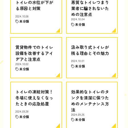
トイレの水位が下が
悪質なトイレつまり
る原因と対策
業者に騙されないた
めの注意点
2024.10.08
2024.10.04
未分類
未分類
賃貸物件でのトイレ
汲み取り式トイレが
設備を改善するアイ
残る理由とその魅力
デアと注意点
2024.10.01
2024.10.02
未分類
未分類
トイレの凍結対策！
効果的なトイレのタ
冬場に使えなくなっ
ンクを清潔に保つた
たときの応急処置
めのメンテナンス方
法
2024.09.28
2024.09.26
未分類
未分類