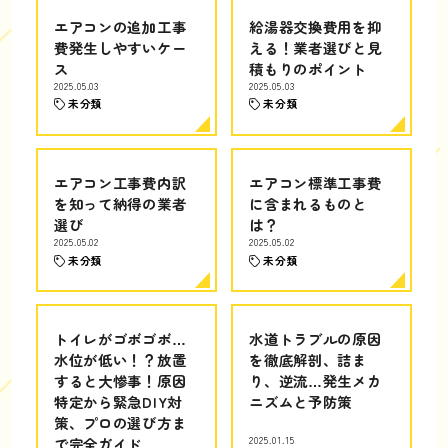
エアコンの追加工事
給湯器交換費用を抑
費発生しやすいケー
える！業者選びと見
ス
積もりのポイント
2025.05.03
2025.05.03
未分類
未分類
エアコン工事費内訳
エアコン標準工事費
を知って納得の業者
に含まれるものと
選び
は？
2025.05.02
2025.05.02
未分類
未分類
トイレがゴボゴボ…
水道トラブルの原因
水位が低い！？放置
を徹底解剖、詰ま
すると大惨事！原因
り、逆流…発生メカ
特定から緊急DIY対
ニズムと予防策
策、プロの選び方ま
で完全ガイド
2025.01.15