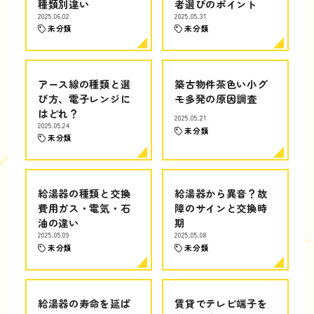
種類別違い
者選びのポイント
2025.06.02
2025.05.31
未分類
未分類
アース線の種類と選
築古物件茶色い小グ
び方、電子レンジに
モ多発の原因調査
はどれ？
2025.05.21
2025.05.24
未分類
未分類
給湯器の種類と交換
給湯器から異音？故
費用ガス・電気・石
障のサインと交換時
油の違い
期
2025.05.09
2025.05.08
未分類
未分類
給湯器の寿命を延ば
賃貸でテレビ端子を