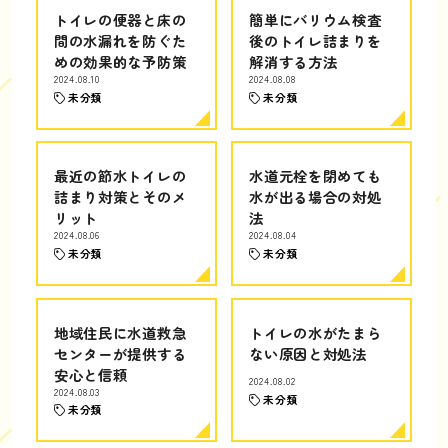
トイレの便器と床の
簡単にバリウム検査
間の水漏れを防ぐた
後のトイレ詰まりを
めの効果的な予防策
解消する方法
2024.08.10
2024.08.08
未分類
未分類
最近の節水トイレの
水道元栓を閉めても
詰まり対策とそのメ
水が出る場合の対処
リット
法
2024.08.06
2024.08.04
未分類
未分類
地域住民に水道救急
トイレの水がたまら
センターが提供する
ない原因と対処法
安心と信頼
2024.08.02
2024.08.03
未分類
未分類