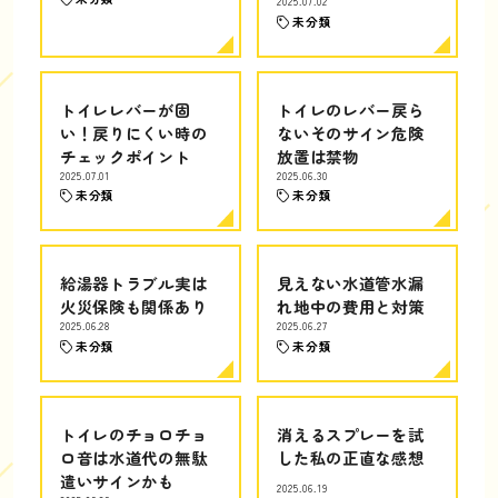
2025.07.02
未分類
トイレレバーが固
トイレのレバー戻ら
い！戻りにくい時の
ないそのサイン危険
チェックポイント
放置は禁物
2025.07.01
2025.06.30
未分類
未分類
給湯器トラブル実は
見えない水道管水漏
火災保険も関係あり
れ地中の費用と対策
2025.06.28
2025.06.27
未分類
未分類
トイレのチョロチョ
消えるスプレーを試
ロ音は水道代の無駄
した私の正直な感想
遣いサインかも
2025.06.19