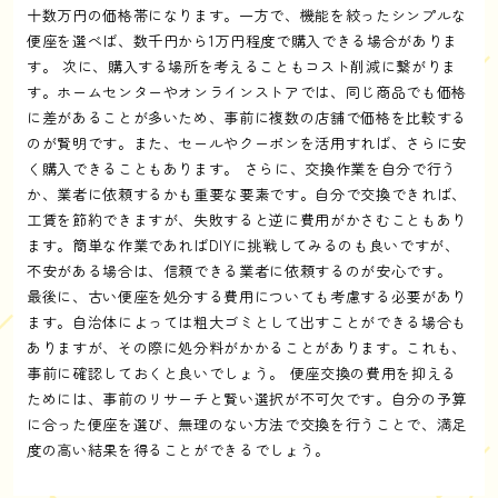
十数万円の価格帯になります。一方で、機能を絞ったシンプルな
便座を選べば、数千円から1万円程度で購入できる場合がありま
す。 次に、購入する場所を考えることもコスト削減に繋がりま
す。ホームセンターやオンラインストアでは、同じ商品でも価格
に差があることが多いため、事前に複数の店舗で価格を比較する
のが賢明です。また、セールやクーポンを活用すれば、さらに安
く購入できることもあります。 さらに、交換作業を自分で行う
か、業者に依頼するかも重要な要素です。自分で交換できれば、
工賃を節約できますが、失敗すると逆に費用がかさむこともあり
ます。簡単な作業であればDIYに挑戦してみるのも良いですが、
不安がある場合は、信頼できる業者に依頼するのが安心です。
最後に、古い便座を処分する費用についても考慮する必要があり
ます。自治体によっては粗大ゴミとして出すことができる場合も
ありますが、その際に処分料がかかることがあります。これも、
事前に確認しておくと良いでしょう。 便座交換の費用を抑える
ためには、事前のリサーチと賢い選択が不可欠です。自分の予算
に合った便座を選び、無理のない方法で交換を行うことで、満足
度の高い結果を得ることができるでしょう。