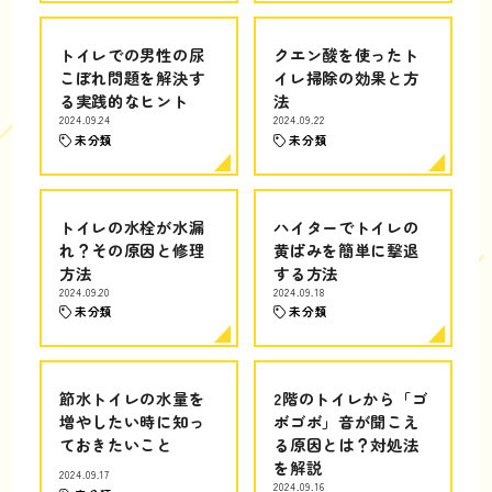
トイレでの男性の尿
クエン酸を使ったト
こぼれ問題を解決す
イレ掃除の効果と方
る実践的なヒント
法
2024.09.24
2024.09.22
未分類
未分類
トイレの水栓が水漏
ハイターでトイレの
れ？その原因と修理
黄ばみを簡単に撃退
方法
する方法
2024.09.20
2024.09.18
未分類
未分類
節水トイレの水量を
2階のトイレから「ゴ
増やしたい時に知っ
ボゴボ」音が聞こえ
ておきたいこと
る原因とは？対処法
を解説
2024.09.17
2024.09.16