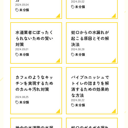
2024.09.02
2024.09.04
未分類
未分類
水道業者にぼったく
蛇口からの水漏れが
られないための賢い
起こる原因とその解
対策
決法
2024.09.01
2024.08.28
未分類
未分類
カフェのようなキッ
パイプユニッシュで
チンを実現するため
トイレの詰まりを解
のカルキ汚れ対策
消するための効果的
な方法
2024.08.25
2024.08.22
未分類
未分類
地中の水道管の水漏
蛇口のポタポタ漏れ