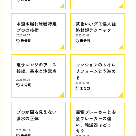
水道水漏れ原因特定
茶色い小グモ侵入経
プロの技術
路封鎖テクニック
2025.07.07
2025.07.06
未分類
未分類
電子レンジのアース
マンションのトイレ
接続、基本と注意点
リフォームどう進め
る
2025.07.05
2025.07.05
未分類
未分類
プロが探る見えない
漏電ブレーカーと安
漏水の正体
全ブレーカーの違
い、給湯器はどっ
2025.07.03
ち？
未分類