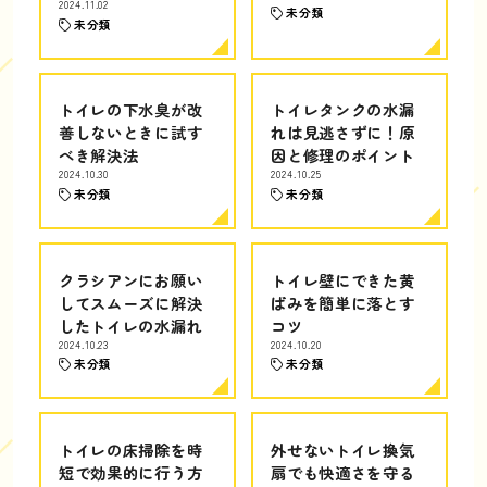
2024.11.02
未分類
未分類
トイレの下水臭が改
トイレタンクの水漏
善しないときに試す
れは見逃さずに！原
べき解決法
因と修理のポイント
2024.10.30
2024.10.25
未分類
未分類
クラシアンにお願い
トイレ壁にできた黄
してスムーズに解決
ばみを簡単に落とす
したトイレの水漏れ
コツ
2024.10.23
2024.10.20
未分類
未分類
トイレの床掃除を時
外せないトイレ換気
短で効果的に行う方
扇でも快適さを守る