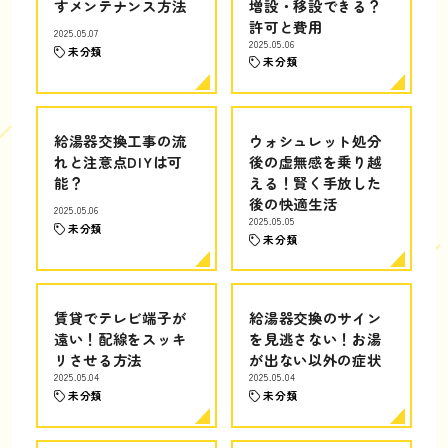
すメンテナンス方法
増設・移設できる？
許可と費用
2025.05.07
2025.05.06
未分類
未分類
給湯器交換工事の流
ウォシュレット処分
れと注意点DIYは可
後の虚無感を乗り越
能？
える！賢く手放した
後の快適生活
2025.05.06
2025.05.05
未分類
未分類
賃貸でテレビ端子が
給湯器交換のサイン
遠い！配線をスッキ
を見逃さない！お湯
リさせる方法
が出ない以外の症状
2025.05.04
2025.05.04
未分類
未分類