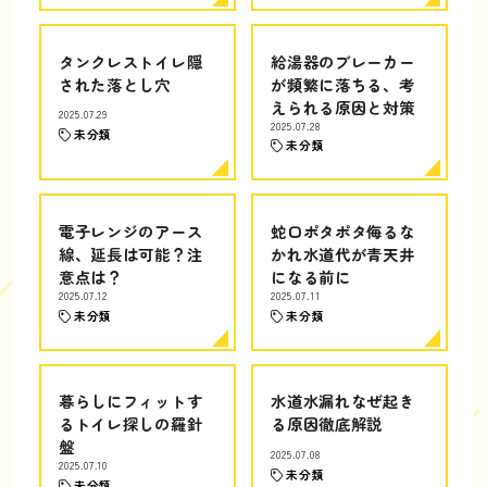
タンクレストイレ隠
給湯器のブレーカー
された落とし穴
が頻繁に落ちる、考
えられる原因と対策
2025.07.29
2025.07.28
未分類
未分類
電子レンジのアース
蛇口ポタポタ侮るな
線、延長は可能？注
かれ水道代が青天井
意点は？
になる前に
2025.07.12
2025.07.11
未分類
未分類
暮らしにフィットす
水道水漏れなぜ起き
るトイレ探しの羅針
る原因徹底解説
盤
2025.07.08
2025.07.10
未分類
未分類