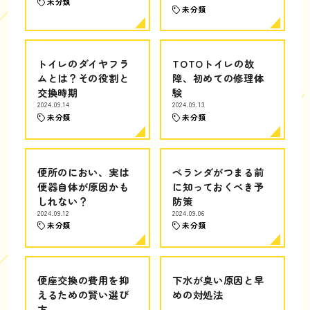
未分類
未分類
トイレのダイヤフラ
TOTOトイレの故
ムとは？その役割と
障、初めての修理体
交換時期
験
2024.09.14
2024.09.13
未分類
未分類
便所のにおい、実は
ベランダがつまる前
便器自体が原因かも
に知っておくべき予
しれない？
防策
2024.09.12
2024.09.06
未分類
未分類
便座交換の費用を抑
下水が臭い原因と早
えるための賢い選び
めの対処法
方