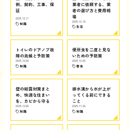
例、契約、工事、保
業者に依頼する、業
証
者の選び方と費用相
場
2025.12.11
2025.12.10
知識
生活
トイレのドアノブ故
便所虫を二度と見な
障の兆候と予防策
いための予防策
2025.12.09
2025.12.09
知識
害虫
壁の結露対策まと
排水溝から水が上が
め、快適な住まい
ってくる前にできる
を、カビから守る
こと
2025.12.06
2025.11.26
知識
知識