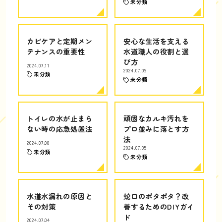
未分類
カビケアと定期メン
安心な生活を支える
テナンスの重要性
水道職人の役割と選
び方
2024.07.11
2024.07.09
未分類
未分類
トイレの水が止まら
頑固なカルキ汚れを
ない時の応急処置法
プロ並みに落とす方
法
2024.07.08
2024.07.05
未分類
未分類
水道水漏れの原因と
蛇口のポタポタ？改
その対策
善するためのDIYガイ
ド
2024.07.04