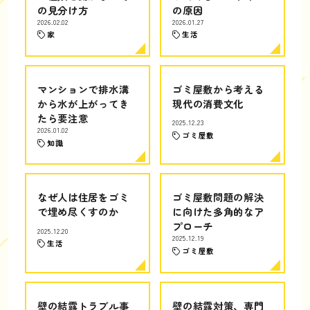
の見分け方
の原因
2026.02.02
2026.01.27
家
生活
マンションで排水溝
ゴミ屋敷から考える
から水が上がってき
現代の消費文化
たら要注意
2025.12.23
2026.01.02
ゴミ屋敷
知識
なぜ人は住居をゴミ
ゴミ屋敷問題の解決
で埋め尽くすのか
に向けた多角的なア
プローチ
2025.12.20
2025.12.19
生活
ゴミ屋敷
壁の結露トラブル事
壁の結露対策、専門