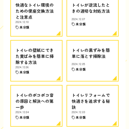
快適なトイレ環境の
トイレが逆流したと
ための便座交換方法
きの適切な対処方法
と注意点
2024.12.07
2024.12.10
未分類
未分類
トイレの壁紙にでき
トイレの黒ずみを簡
た黄ばみを簡単に掃
単に落とす掃除法
除する方法
2024.12.05
2024.12.06
未分類
未分類
トイレのボコボコ音
トイレリフォームで
の原因と解決への第
快適さを追求する秘
一歩
訣
2024.12.04
2024.12.03
未分類
未分類