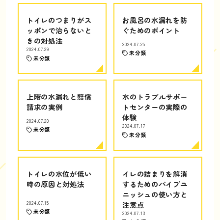
トイレのつまりがス
お風呂の水漏れを防
ッポンで治らないと
ぐためのポイント
きの対処法
2024.07.25
2024.07.29
未分類
未分類
上階の水漏れと賠償
水のトラブルサポー
請求の実例
トセンターの実際の
体験
2024.07.20
2024.07.17
未分類
未分類
トイレの水位が低い
イレの詰まりを解消
時の原因と対処法
するためのパイプユ
ニッシュの使い方と
2024.07.15
注意点
未分類
2024.07.13