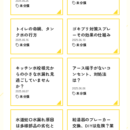
2025.06.26
未分類
未分類
トイレの命綱、タン
ゴキブリ対策スプレ
ク水の行方
ーその効果の仕組み
2025.06.16
2025.06.10
未分類
未分類
キッチン水栓根元か
アース端子がないコ
らの小さな水漏れ見
ンセント、対処法
過ごしていません
は？
か？
2025.06.06
2025.06.07
未分類
未分類
水道蛇口水漏れ原因
給湯器のブレーカー
は多様部品の劣化と
交換、DIYは危険？業