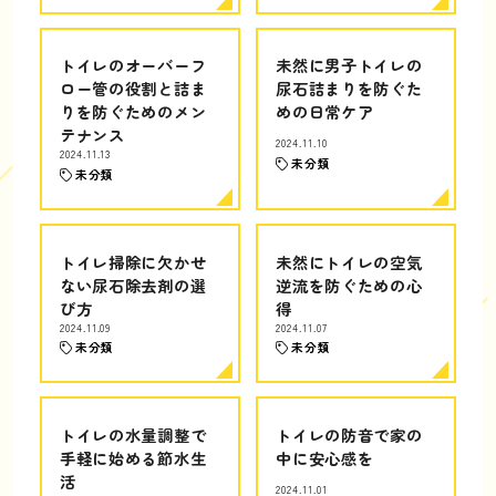
トイレのオーバーフ
未然に男子トイレの
ロー管の役割と詰ま
尿石詰まりを防ぐた
りを防ぐためのメン
めの日常ケア
テナンス
2024.11.10
2024.11.13
未分類
未分類
トイレ掃除に欠かせ
未然にトイレの空気
ない尿石除去剤の選
逆流を防ぐための心
び方
得
2024.11.09
2024.11.07
未分類
未分類
トイレの水量調整で
トイレの防音で家の
手軽に始める節水生
中に安心感を
活
2024.11.01