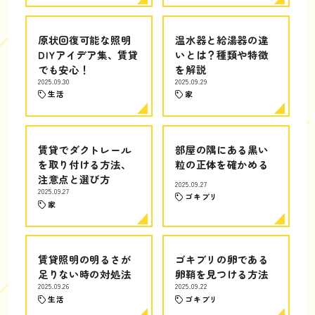
原状回復可能な照明
温水器と給湯器の違
DIYアイデア集、賃貸
いとは？種類や特徴
でも安心！
を解説
2025.09.30
2025.09.29
生活
家
賃貸でダクトレール
部屋の隅にある黒い
を取り付ける方法、
粒の正体を確かめる
注意点と選び方
2025.09.27
2025.09.27
ゴキブリ
家
賃貸照明の明るさが
ゴキブリの卵である
足りない時の対処法
卵鞘を見つける方法
2025.09.26
2025.09.22
生活
ゴキブリ