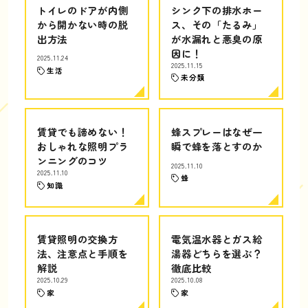
トイレのドアが内側
シンク下の排水ホー
から開かない時の脱
ス、その「たるみ」
出方法
が水漏れと悪臭の原
因に！
2025.11.24
2025.11.15
生活
未分類
賃貸でも諦めない！
蜂スプレーはなぜ一
おしゃれな照明プラ
瞬で蜂を落とすのか
ンニングのコツ
2025.11.10
2025.11.10
蜂
知識
賃貸照明の交換方
電気温水器とガス給
法、注意点と手順を
湯器どちらを選ぶ？
解説
徹底比較
2025.10.29
2025.10.08
家
家