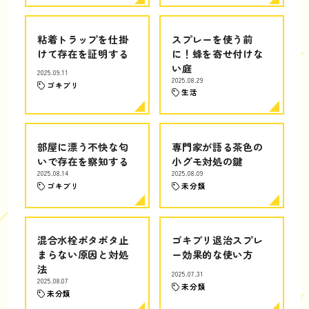
粘着トラップを仕掛
スプレーを使う前
けて存在を証明する
に！蜂を寄せ付けな
い庭
2025.09.11
2025.08.29
ゴキブリ
生活
部屋に漂う不快な匂
専門家が語る茶色の
いで存在を察知する
小グモ対処の鍵
2025.08.14
2025.08.09
ゴキブリ
未分類
混合水栓ポタポタ止
ゴキブリ退治スプレ
まらない原因と対処
ー効果的な使い方
法
2025.07.31
2025.08.07
未分類
未分類