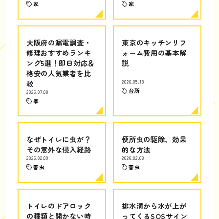
家
家
大阪府の漏電調査・
東京のキッチンリフ
修理おすすめランキ
ォーム費用の基本解
ング5選！即日対応＆
説
格安の人気業者を比
較
2026.05.18
台所
2026.07.08
家
なぜトイレに虫が？
便所虫の駆除、効果
その意外な侵入経路
的な方法
2026.02.09
2026.02.08
害虫
害虫
トイレのドアロック
排水溝から水が上が
の種類と開かない時
ってくるSOSサイン