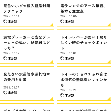
茶色い小グモ侵入経路封鎖
電子レンジのアース接続、
テクニック
基本と注意点
2025.07.06
2025.07.05
未分類
未分類
漏電ブレーカーと安全ブレ
トイレレバーが固い！戻り
ーカーの違い、給湯器はど
にくい時のチェックポイン
っち？
ト
2025.07.02
2025.07.01
未分類
未分類
見えない水道管水漏れ地中
トイレのチョロチョロ音は
の費用と対策
水道代の無駄遣いサインか
も
2025.06.27
2025.06.26
未分類
未分類
ゴキブリ対策スプレーその
キッチン水栓根元からの小