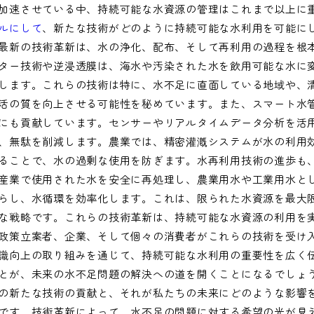
加速させている中、持続可能な水資源の管理はこれまで以上に
ルにして
、新たな技術がどのように持続可能な水利用を可能に
最新の技術革新は、水の浄化、配布、そして再利用の過程を根
ター技術や逆浸透膜は、海水や汚染された水を飲用可能な水に
します。これらの技術は特に、水不足に直面している地域や、
活の質を向上させる可能性を秘めています。また、スマート水
にも貢献しています。センサーやリアルタイムデータ分析を活
、無駄を削減します。農業では、精密灌漑システムが水の利用
ることで、水の過剰な使用を防ぎます。水再利用技術の進歩も
産業で使用された水を安全に再処理し、農業用水や工業用水と
らし、水循環を効率化します。これは、限られた水資源を最大
な戦略です。これらの技術革新は、持続可能な水資源の利用を
政策立案者、企業、そして個々の消費者がこれらの技術を受け
識向上の取り組みを通じて、持続可能な水利用の重要性を広く
とが、未来の水不足問題の解決への道を開くことになるでしょ
の新たな技術の貢献と、それが私たちの未来にどのような影響
です。技術革新によって、水不足の問題に対する希望の光が見