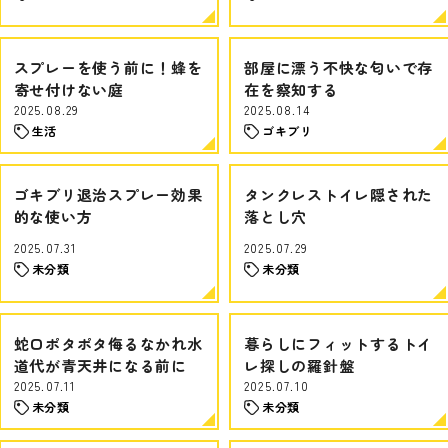
スプレーを使う前に！蜂を
部屋に漂う不快な匂いで存
寄せ付けない庭
在を察知する
2025.08.29
2025.08.14
生活
ゴキブリ
ゴキブリ退治スプレー効果
タンクレストイレ隠された
的な使い方
落とし穴
2025.07.31
2025.07.29
未分類
未分類
蛇口ポタポタ侮るなかれ水
暮らしにフィットするトイ
道代が青天井になる前に
レ探しの羅針盤
2025.07.11
2025.07.10
未分類
未分類