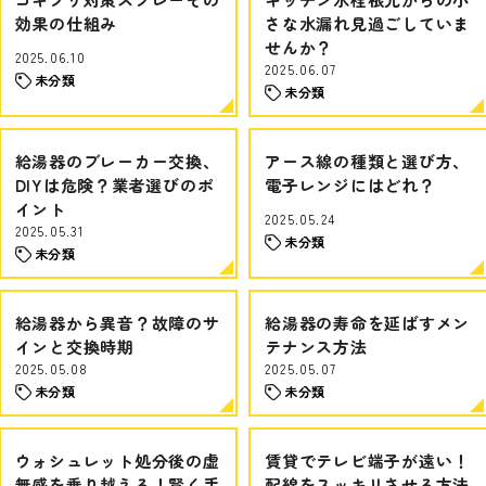
効果の仕組み
さな水漏れ見過ごしていま
せんか？
2025.06.10
2025.06.07
未分類
未分類
給湯器のブレーカー交換、
アース線の種類と選び方、
DIYは危険？業者選びのポ
電子レンジにはどれ？
イント
2025.05.24
2025.05.31
未分類
未分類
給湯器から異音？故障のサ
給湯器の寿命を延ばすメン
インと交換時期
テナンス方法
2025.05.08
2025.05.07
未分類
未分類
ウォシュレット処分後の虚
賃貸でテレビ端子が遠い！
無感を乗り越える！賢く手
配線をスッキリさせる方法