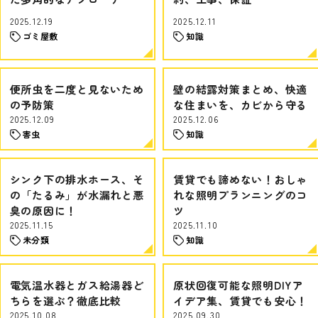
2025.12.19
2025.12.11
ゴミ屋敷
知識
便所虫を二度と見ないため
壁の結露対策まとめ、快適
の予防策
な住まいを、カビから守る
2025.12.09
2025.12.06
害虫
知識
シンク下の排水ホース、そ
賃貸でも諦めない！おしゃ
の「たるみ」が水漏れと悪
れな照明プランニングのコ
臭の原因に！
ツ
2025.11.15
2025.11.10
未分類
知識
電気温水器とガス給湯器ど
原状回復可能な照明DIYア
ちらを選ぶ？徹底比較
イデア集、賃貸でも安心！
2025.10.08
2025.09.30