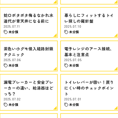
蛇口ポタポタ侮るなかれ水
暮らしにフィットするトイ
道代が青天井になる前に
レ探しの羅針盤
2025.07.11
2025.07.10
未分類
未分類
茶色い小グモ侵入経路封鎖
電子レンジのアース接続、
テクニック
基本と注意点
2025.07.06
2025.07.05
未分類
未分類
漏電ブレーカーと安全ブレ
トイレレバーが固い！戻り
ーカーの違い、給湯器はど
にくい時のチェックポイン
っち？
ト
2025.07.02
2025.07.01
未分類
未分類