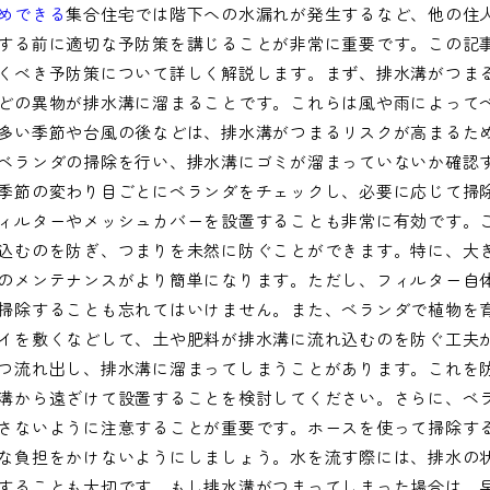
めできる
集合住宅では階下への水漏れが発生するなど、他の住
する前に適切な予防策を講じることが非常に重要です。この記
くべき予防策について詳しく解説します。まず、排水溝がつま
どの異物が排水溝に溜まることです。これらは風や雨によって
多い季節や台風の後などは、排水溝がつまるリスクが高まるた
ベランダの掃除を行い、排水溝にゴミが溜まっていないか確認
季節の変わり目ごとにベランダをチェックし、必要に応じて掃
ィルターやメッシュカバーを設置することも非常に有効です。
込むのを防ぎ、つまりを未然に防ぐことができます。特に、大
のメンテナンスがより簡単になります。ただし、フィルター自
掃除することも忘れてはいけません。また、ベランダで植物を
イを敷くなどして、土や肥料が排水溝に流れ込むのを防ぐ工夫
つ流れ出し、排水溝に溜まってしまうことがあります。これを
溝から遠ざけて設置することを検討してください。さらに、ベ
さないように注意することが重要です。ホースを使って掃除す
な負担をかけないようにしましょう。水を流す際には、排水の
することも大切です。もし排水溝がつまってしまった場合は、