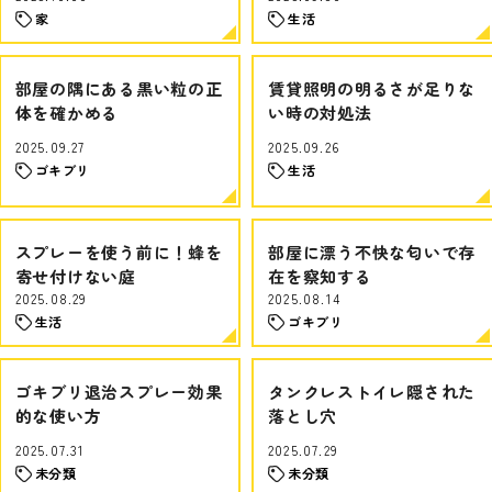
家
生活
部屋の隅にある黒い粒の正
賃貸照明の明るさが足りな
体を確かめる
い時の対処法
2025.09.27
2025.09.26
ゴキブリ
生活
スプレーを使う前に！蜂を
部屋に漂う不快な匂いで存
寄せ付けない庭
在を察知する
2025.08.29
2025.08.14
生活
ゴキブリ
ゴキブリ退治スプレー効果
タンクレストイレ隠された
的な使い方
落とし穴
2025.07.31
2025.07.29
未分類
未分類