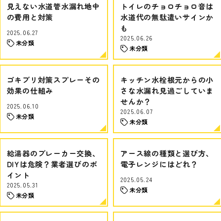
見えない水道管水漏れ地中
トイレのチョロチョロ音は
の費用と対策
水道代の無駄遣いサインか
も
2025.06.27
2025.06.26
未分類
未分類
ゴキブリ対策スプレーその
キッチン水栓根元からの小
効果の仕組み
さな水漏れ見過ごしていま
せんか？
2025.06.10
2025.06.07
未分類
未分類
給湯器のブレーカー交換、
アース線の種類と選び方、
DIYは危険？業者選びのポ
電子レンジにはどれ？
イント
2025.05.24
2025.05.31
未分類
未分類