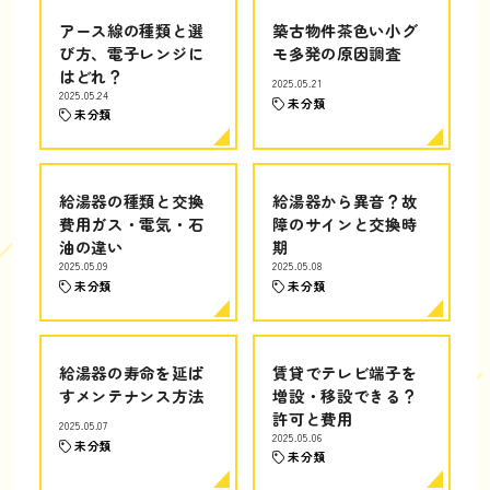
アース線の種類と選
築古物件茶色い小グ
び方、電子レンジに
モ多発の原因調査
はどれ？
2025.05.21
2025.05.24
未分類
未分類
給湯器の種類と交換
給湯器から異音？故
費用ガス・電気・石
障のサインと交換時
油の違い
期
2025.05.09
2025.05.08
未分類
未分類
給湯器の寿命を延ば
賃貸でテレビ端子を
すメンテナンス方法
増設・移設できる？
許可と費用
2025.05.07
2025.05.06
未分類
未分類