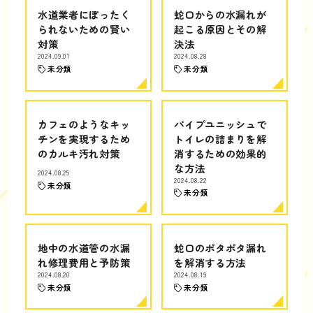
水道業者にぼったく
蛇口からの水漏れが
られないための賢い
起こる原因とその解
対策
決法
2024.09.01
2024.08.28
未分類
未分類
カフェのようなキッ
パイプユニッシュで
チンを実現するため
トイレの詰まりを解
のカルキ汚れ対策
消するための効果的
な方法
2024.08.25
2024.08.22
未分類
未分類
地中の水道管の水漏
蛇口のポタポタ漏れ
れ修理費用と予防策
を解消する方法
2024.08.20
2024.08.19
未分類
未分類