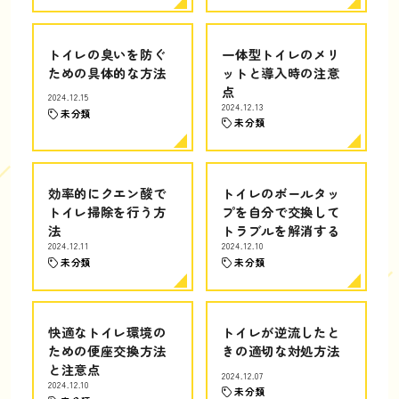
トイレの臭いを防ぐ
一体型トイレのメリ
ための具体的な方法
ットと導入時の注意
点
2024.12.15
2024.12.13
未分類
未分類
効率的にクエン酸で
トイレのボールタッ
トイレ掃除を行う方
プを自分で交換して
法
トラブルを解消する
2024.12.11
2024.12.10
未分類
未分類
快適なトイレ環境の
トイレが逆流したと
ための便座交換方法
きの適切な対処方法
と注意点
2024.12.07
2024.12.10
未分類