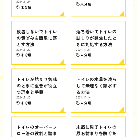
2024.11.24
未分類
未分類
放置しないでトイレ
落ち着いてトイレの
の黄ばみを簡単に落
詰まりが発生したと
とす方法
きに対処する方法
2024.11.22
2024.11.21
未分類
未分類
トイレが詰まり気味
トイレの水量を減ら
のときに重曹が役立
して無理なく節水す
つ理由と手順
る方法
2024.11.15
2024.11.14
未分類
未分類
トイレのオーバーフ
未然に男子トイレの
ロー管の役割と詰ま
尿石詰まりを防ぐた