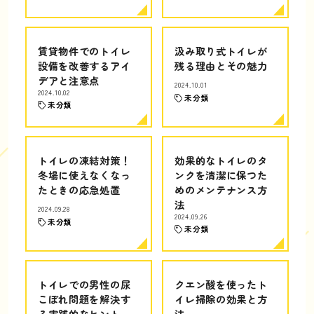
賃貸物件でのトイレ
汲み取り式トイレが
設備を改善するアイ
残る理由とその魅力
デアと注意点
2024.10.01
2024.10.02
未分類
未分類
トイレの凍結対策！
効果的なトイレのタ
冬場に使えなくなっ
ンクを清潔に保つた
たときの応急処置
めのメンテナンス方
法
2024.09.28
2024.09.26
未分類
未分類
トイレでの男性の尿
クエン酸を使ったト
こぼれ問題を解決す
イレ掃除の効果と方
る実践的なヒント
法