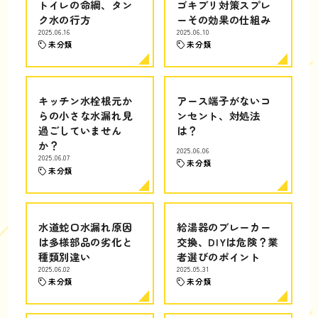
トイレの命綱、タン
ゴキブリ対策スプレ
ク水の行方
ーその効果の仕組み
2025.06.16
2025.06.10
未分類
未分類
キッチン水栓根元か
アース端子がないコ
らの小さな水漏れ見
ンセント、対処法
過ごしていません
は？
か？
2025.06.06
2025.06.07
未分類
未分類
水道蛇口水漏れ原因
給湯器のブレーカー
は多様部品の劣化と
交換、DIYは危険？業
種類別違い
者選びのポイント
2025.06.02
2025.05.31
未分類
未分類