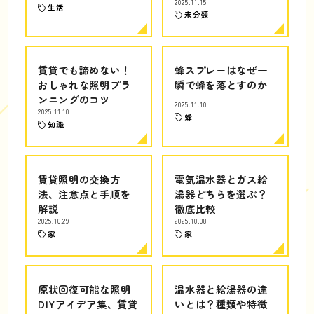
2025.11.15
生活
未分類
賃貸でも諦めない！
蜂スプレーはなぜ一
おしゃれな照明プラ
瞬で蜂を落とすのか
ンニングのコツ
2025.11.10
2025.11.10
蜂
知識
賃貸照明の交換方
電気温水器とガス給
法、注意点と手順を
湯器どちらを選ぶ？
解説
徹底比較
2025.10.29
2025.10.08
家
家
原状回復可能な照明
温水器と給湯器の違
DIYアイデア集、賃貸
いとは？種類や特徴