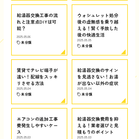
給湯器交換工事の流
ウォシュレット処分
れと注意点DIYは可
後の虚無感を乗り越
能？
える！賢く手放した
後の快適生活
2025.05.06
2025.05.05
未分類
未分類
賃貸でテレビ端子が
給湯器交換のサイン
遠い！配線をスッキ
を見逃さない！お湯
リさせる方法
が出ない以外の症状
2025.05.04
2025.05.04
未分類
未分類
エアコンの追加工事
給湯器交換費用を抑
費発生しやすいケー
える！業者選びと見
ス
積もりのポイント
2025.05.03
2025.05.03