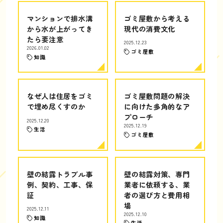
マンションで排水溝
ゴミ屋敷から考える
から水が上がってき
現代の消費文化
たら要注意
2025.12.23
2026.01.02
ゴミ屋敷
知識
なぜ人は住居をゴミ
ゴミ屋敷問題の解決
で埋め尽くすのか
に向けた多角的なア
プローチ
2025.12.20
2025.12.19
生活
ゴミ屋敷
壁の結露トラブル事
壁の結露対策、専門
例、契約、工事、保
業者に依頼する、業
証
者の選び方と費用相
場
2025.12.11
2025.12.10
知識
生活