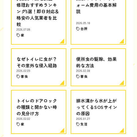
修理おすすめランキ
ォーム費用の基本解
ング5選！即日対応＆
説
格安の人気業者を比
較
2026.05.18
台所
2026.07.08
家
なぜトイレに虫が？
便所虫の駆除、効果
その意外な侵入経路
的な方法
2026.02.09
2026.02.08
害虫
害虫
トイレのドアロック
排水溝から水が上が
の種類と開かない時
ってくるSOSサイン
の見分け方
の原因
2026.02.02
2026.01.27
家
生活