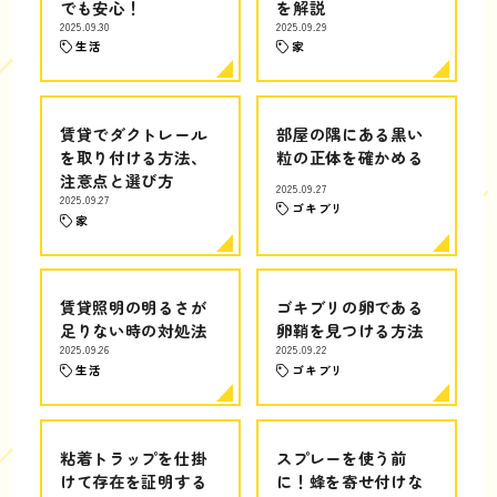
でも安心！
を解説
2025.09.30
2025.09.29
生活
家
賃貸でダクトレール
部屋の隅にある黒い
を取り付ける方法、
粒の正体を確かめる
注意点と選び方
2025.09.27
2025.09.27
ゴキブリ
家
賃貸照明の明るさが
ゴキブリの卵である
足りない時の対処法
卵鞘を見つける方法
2025.09.26
2025.09.22
生活
ゴキブリ
粘着トラップを仕掛
スプレーを使う前
けて存在を証明する
に！蜂を寄せ付けな