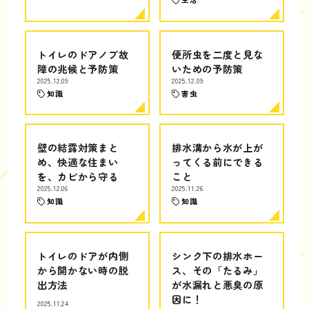
トイレのドアノブ故
便所虫を二度と見な
障の兆候と予防策
いための予防策
2025.12.09
2025.12.09
知識
害虫
壁の結露対策まと
排水溝から水が上が
め、快適な住まい
ってくる前にできる
を、カビから守る
こと
2025.12.06
2025.11.26
知識
知識
トイレのドアが内側
シンク下の排水ホー
から開かない時の脱
ス、その「たるみ」
出方法
が水漏れと悪臭の原
因に！
2025.11.24