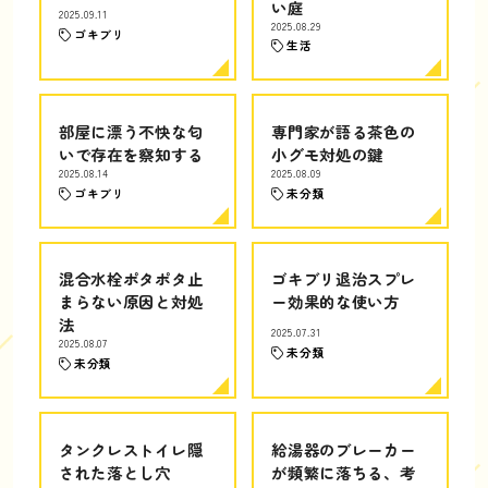
い庭
2025.09.11
2025.08.29
ゴキブリ
生活
部屋に漂う不快な匂
専門家が語る茶色の
いで存在を察知する
小グモ対処の鍵
2025.08.14
2025.08.09
ゴキブリ
未分類
混合水栓ポタポタ止
ゴキブリ退治スプレ
まらない原因と対処
ー効果的な使い方
法
2025.07.31
2025.08.07
未分類
未分類
タンクレストイレ隠
給湯器のブレーカー
された落とし穴
が頻繁に落ちる、考