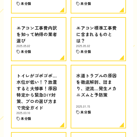
未分類
未分類
エアコン工事費内訳
エアコン標準工事費
を知って納得の業者
に含まれるものと
選び
は？
2025.05.02
2025.05.02
未分類
未分類
トイレがゴボゴボ…
水道トラブルの原因
水位が低い！？放置
を徹底解剖、詰ま
すると大惨事！原因
り、逆流…発生メカ
特定から緊急DIY対
ニズムと予防策
策、プロの選び方ま
で完全ガイド
2025.01.15
未分類
2025.03.10
未分類