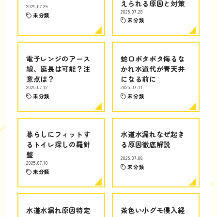
えられる原因と対策
2025.07.29
2025.07.28
未分類
未分類
電子レンジのアース
蛇口ポタポタ侮るな
線、延長は可能？注
かれ水道代が青天井
意点は？
になる前に
2025.07.12
2025.07.11
未分類
未分類
暮らしにフィットす
水道水漏れなぜ起き
るトイレ探しの羅針
る原因徹底解説
盤
2025.07.08
2025.07.10
未分類
未分類
水道水漏れ原因特定
茶色い小グモ侵入経