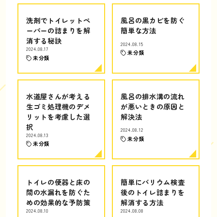
洗剤でトイレットペ
風呂の黒カビを防ぐ
ーパーの詰まりを解
簡単な方法
消する秘訣
2024.08.15
2024.08.17
未分類
未分類
水道屋さんが考える
風呂の排水溝の流れ
生ゴミ処理機のデメ
が悪いときの原因と
リットを考慮した選
解決法
択
2024.08.12
2024.08.13
未分類
未分類
トイレの便器と床の
簡単にバリウム検査
間の水漏れを防ぐた
後のトイレ詰まりを
めの効果的な予防策
解消する方法
2024.08.10
2024.08.08