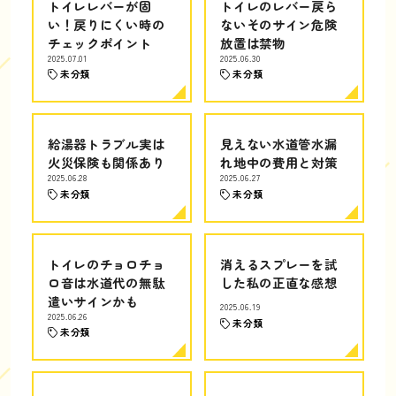
トイレレバーが固
トイレのレバー戻ら
い！戻りにくい時の
ないそのサイン危険
チェックポイント
放置は禁物
2025.07.01
2025.06.30
未分類
未分類
給湯器トラブル実は
見えない水道管水漏
火災保険も関係あり
れ地中の費用と対策
2025.06.28
2025.06.27
未分類
未分類
トイレのチョロチョ
消えるスプレーを試
ロ音は水道代の無駄
した私の正直な感想
遣いサインかも
2025.06.19
2025.06.26
未分類
未分類