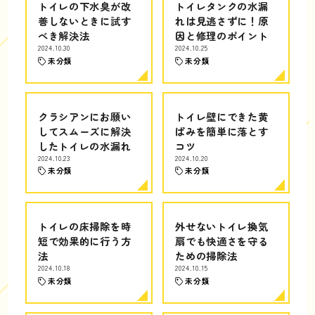
トイレの下水臭が改
トイレタンクの水漏
善しないときに試す
れは見逃さずに！原
べき解決法
因と修理のポイント
2024.10.30
2024.10.25
未分類
未分類
クラシアンにお願い
トイレ壁にできた黄
してスムーズに解決
ばみを簡単に落とす
したトイレの水漏れ
コツ
2024.10.23
2024.10.20
未分類
未分類
トイレの床掃除を時
外せないトイレ換気
短で効果的に行う方
扇でも快適さを守る
法
ための掃除法
2024.10.18
2024.10.15
未分類
未分類