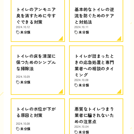
トイレのアンモニア
基本的なトイレの逆
臭を消すために今す
流を防ぐためのケア
ぐできる対策
と対処法
2024.10.12
2024.10.11
未分類
未分類
トイレの床を清潔に
トイレが詰まったと
保つためのシンプル
きの応急処置と専門
な掃除法
業者への相談のタイ
ミング
2024.10.09
2024.10.08
未分類
未分類
トイレの水位が下が
悪質なトイレつまり
る原因と対策
業者に騙されないた
めの注意点
2024.10.08
2024.10.04
未分類
未分類