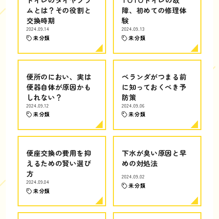
ムとは？その役割と
障、初めての修理体
交換時期
験
2024.09.14
2024.09.13
未分類
未分類
便所のにおい、実は
ベランダがつまる前
便器自体が原因かも
に知っておくべき予
しれない？
防策
2024.09.12
2024.09.06
未分類
未分類
便座交換の費用を抑
下水が臭い原因と早
えるための賢い選び
めの対処法
方
2024.09.02
2024.09.04
未分類
未分類