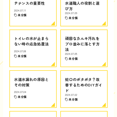
テナンスの重要性
水道職人の役割と選
び方
2024.07.11
2024.07.09
未分類
未分類
トイレの水が止まら
頑固なカルキ汚れを
ない時の応急処置法
プロ並みに落とす方
法
2024.07.08
2024.07.05
未分類
未分類
水道水漏れの原因と
蛇口のポタポタ？改
その対策
善するためのDIYガイ
ド
2024.07.04
2024.07.02
未分類
未分類