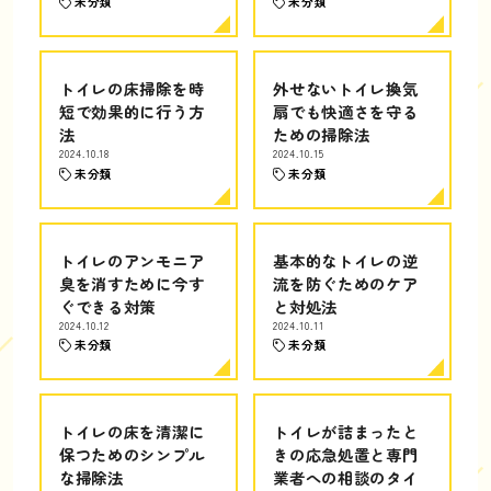
未分類
未分類
トイレの床掃除を時
外せないトイレ換気
短で効果的に行う方
扇でも快適さを守る
法
ための掃除法
2024.10.18
2024.10.15
未分類
未分類
トイレのアンモニア
基本的なトイレの逆
臭を消すために今す
流を防ぐためのケア
ぐできる対策
と対処法
2024.10.12
2024.10.11
未分類
未分類
トイレの床を清潔に
トイレが詰まったと
保つためのシンプル
きの応急処置と専門
な掃除法
業者への相談のタイ