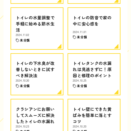
トイレの水量調整で
トイレの防音で家の
手軽に始める節水生
中に安心感を
活
2024.11.01
2024.11.02
未分類
未分類
トイレの下水臭が改
トイレタンクの水漏
善しないときに試す
れは見逃さずに！原
べき解決法
因と修理のポイント
2024.10.30
2024.10.25
未分類
未分類
クラシアンにお願い
トイレ壁にできた黄
してスムーズに解決
ばみを簡単に落とす
したトイレの水漏れ
コツ
2024.10.23
2024.10.20