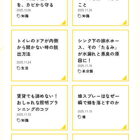
を、カビから守る
こと
2025.12.06
2025.11.26
知識
知識
トイレのドアが内側
シンク下の排水ホー
から開かない時の脱
ス、その「たるみ」
出方法
が水漏れと悪臭の原
因に！
2025.11.24
2025.11.15
生活
未分類
賃貸でも諦めない！
蜂スプレーはなぜ一
おしゃれな照明プラ
瞬で蜂を落とすのか
ンニングのコツ
2025.11.10
2025.11.10
蜂
知識