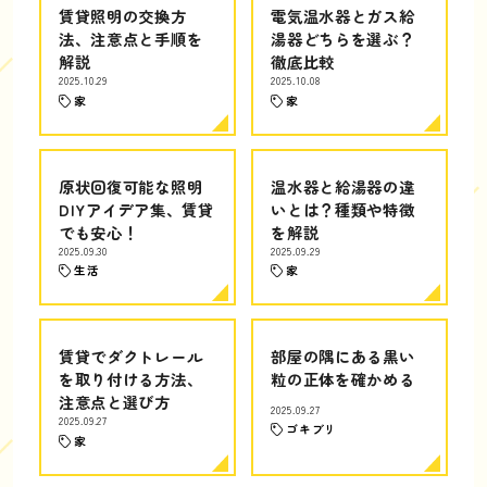
賃貸照明の交換方
電気温水器とガス給
法、注意点と手順を
湯器どちらを選ぶ？
解説
徹底比較
2025.10.29
2025.10.08
家
家
原状回復可能な照明
温水器と給湯器の違
DIYアイデア集、賃貸
いとは？種類や特徴
でも安心！
を解説
2025.09.30
2025.09.29
生活
家
賃貸でダクトレール
部屋の隅にある黒い
を取り付ける方法、
粒の正体を確かめる
注意点と選び方
2025.09.27
2025.09.27
ゴキブリ
家