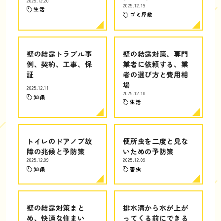
2025.12.20
2025.12.19
生活
ゴミ屋敷
壁の結露トラブル事
壁の結露対策、専門
例、契約、工事、保
業者に依頼する、業
証
者の選び方と費用相
場
2025.12.11
2025.12.10
知識
生活
トイレのドアノブ故
便所虫を二度と見な
障の兆候と予防策
いための予防策
2025.12.09
2025.12.09
知識
害虫
壁の結露対策まと
排水溝から水が上が
め、快適な住まい
ってくる前にできる