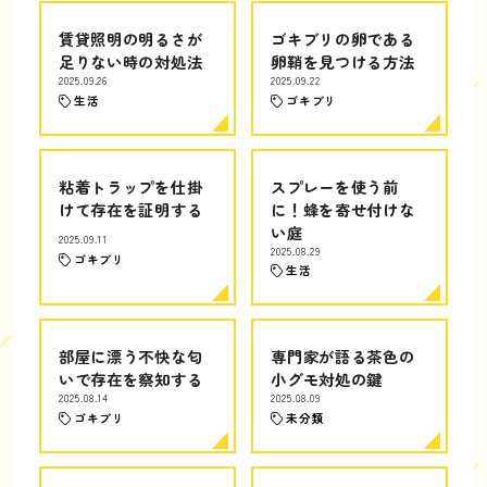
賃貸照明の明るさが
ゴキブリの卵である
足りない時の対処法
卵鞘を見つける方法
2025.09.26
2025.09.22
生活
ゴキブリ
粘着トラップを仕掛
スプレーを使う前
けて存在を証明する
に！蜂を寄せ付けな
い庭
2025.09.11
2025.08.29
ゴキブリ
生活
部屋に漂う不快な匂
専門家が語る茶色の
いで存在を察知する
小グモ対処の鍵
2025.08.14
2025.08.09
ゴキブリ
未分類