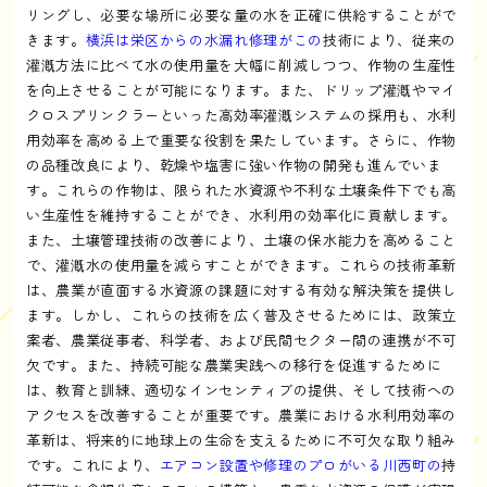
リングし、必要な場所に必要な量の水を正確に供給することがで
きます。
横浜は栄区からの水漏れ修理がこの
技術により、従来の
灌漑方法に比べて水の使用量を大幅に削減しつつ、作物の生産性
を向上させることが可能になります。また、ドリップ灌漑やマイ
クロスプリンクラーといった高効率灌漑システムの採用も、水利
用効率を高める上で重要な役割を果たしています。さらに、作物
の品種改良により、乾燥や塩害に強い作物の開発も進んでいま
す。これらの作物は、限られた水資源や不利な土壌条件下でも高
い生産性を維持することができ、水利用の効率化に貢献します。
また、土壌管理技術の改善により、土壌の保水能力を高めること
で、灌漑水の使用量を減らすことができます。これらの技術革新
は、農業が直面する水資源の課題に対する有効な解決策を提供し
ます。しかし、これらの技術を広く普及させるためには、政策立
案者、農業従事者、科学者、および民間セクター間の連携が不可
欠です。また、持続可能な農業実践への移行を促進するために
は、教育と訓練、適切なインセンティブの提供、そして技術への
アクセスを改善することが重要です。農業における水利用効率の
革新は、将来的に地球上の生命を支えるために不可欠な取り組み
です。これにより、
エアコン設置や修理のプロがいる川西町の
持