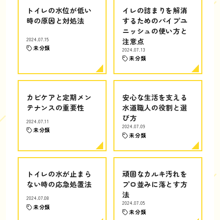
トイレの水位が低い
イレの詰まりを解消
時の原因と対処法
するためのパイプユ
ニッシュの使い方と
2024.07.15
注意点
未分類
2024.07.13
未分類
カビケアと定期メン
安心な生活を支える
テナンスの重要性
水道職人の役割と選
び方
2024.07.11
2024.07.09
未分類
未分類
トイレの水が止まら
頑固なカルキ汚れを
ない時の応急処置法
プロ並みに落とす方
法
2024.07.08
2024.07.05
未分類
未分類