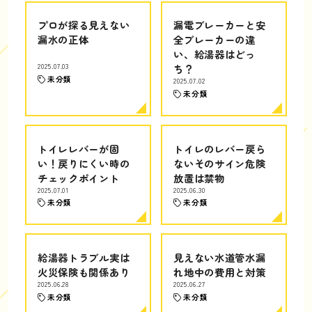
プロが探る見えない
漏電ブレーカーと安
漏水の正体
全ブレーカーの違
い、給湯器はどっ
2025.07.03
ち？
未分類
2025.07.02
未分類
トイレレバーが固
トイレのレバー戻ら
い！戻りにくい時の
ないそのサイン危険
チェックポイント
放置は禁物
2025.07.01
2025.06.30
未分類
未分類
給湯器トラブル実は
見えない水道管水漏
火災保険も関係あり
れ地中の費用と対策
2025.06.28
2025.06.27
未分類
未分類