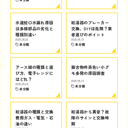
水道蛇口水漏れ原因
給湯器のブレーカー
は多様部品の劣化と
交換、DIYは危険？業
種類別違い
者選びのポイント
2025.06.02
2025.05.31
未分類
未分類
アース線の種類と選
築古物件茶色い小グ
び方、電子レンジに
モ多発の原因調査
はどれ？
2025.05.21
2025.05.24
未分類
未分類
給湯器の種類と交換
給湯器から異音？故
費用ガス・電気・石
障のサインと交換時
油の違い
期