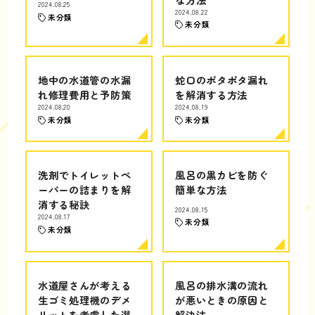
2024.08.25
2024.08.22
未分類
未分類
地中の水道管の水漏
蛇口のポタポタ漏れ
れ修理費用と予防策
を解消する方法
2024.08.20
2024.08.19
未分類
未分類
洗剤でトイレットペ
風呂の黒カビを防ぐ
ーパーの詰まりを解
簡単な方法
消する秘訣
2024.08.15
2024.08.17
未分類
未分類
水道屋さんが考える
風呂の排水溝の流れ
生ゴミ処理機のデメ
が悪いときの原因と
リットを考慮した選
解決法