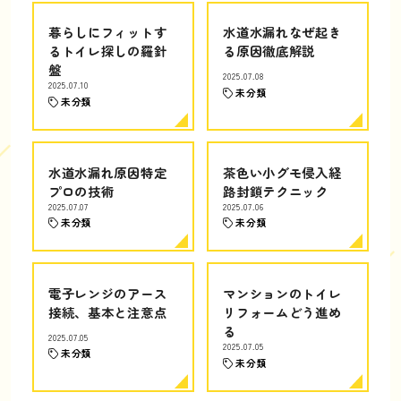
暮らしにフィットす
水道水漏れなぜ起き
るトイレ探しの羅針
る原因徹底解説
盤
2025.07.08
2025.07.10
未分類
未分類
水道水漏れ原因特定
茶色い小グモ侵入経
プロの技術
路封鎖テクニック
2025.07.07
2025.07.06
未分類
未分類
電子レンジのアース
マンションのトイレ
接続、基本と注意点
リフォームどう進め
る
2025.07.05
2025.07.05
未分類
未分類