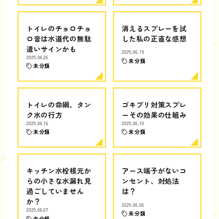
トイレのチョロチョ
消えるスプレーを試
ロ音は水道代の無駄
した私の正直な感想
遣いサインかも
2025.06.19
2025.06.26
未分類
未分類
トイレの命綱、タン
ゴキブリ対策スプレ
ク水の行方
ーその効果の仕組み
2025.06.16
2025.06.10
未分類
未分類
キッチン水栓根元か
アース端子がないコ
らの小さな水漏れ見
ンセント、対処法
過ごしていません
は？
か？
2025.06.06
2025.06.07
未分類
未分類