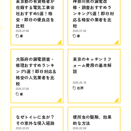
東京都の有資格者が
神奈川県の漏電改
在籍する電気工事会
修・調査おすすめラ
社おすすめ5選！格
ンキング5選！即日対
安・即日の優良店を
応＆格安の業者を比
比較
較
2026.07.08
2026.07.08
家
家
大阪府の漏電調査・
東京のキッチンリフ
修理おすすめランキ
ォーム費用の基本解
ング5選！即日対応＆
説
格安の人気業者を比
較
2026.05.18
台所
2026.07.08
家
なぜトイレに虫が？
便所虫の駆除、効果
その意外な侵入経路
的な方法
2026.02.09
2026.02.08