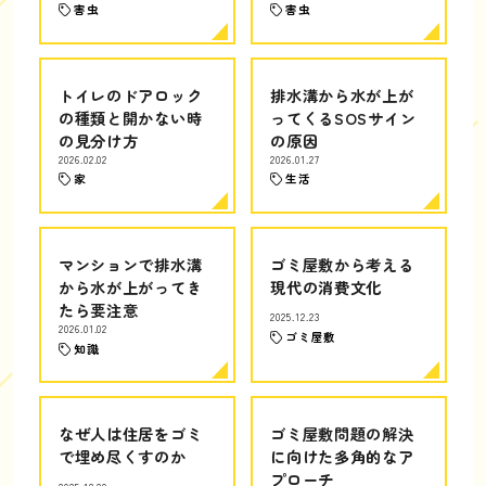
害虫
害虫
トイレのドアロック
排水溝から水が上が
の種類と開かない時
ってくるSOSサイン
の見分け方
の原因
2026.02.02
2026.01.27
家
生活
マンションで排水溝
ゴミ屋敷から考える
から水が上がってき
現代の消費文化
たら要注意
2025.12.23
2026.01.02
ゴミ屋敷
知識
なぜ人は住居をゴミ
ゴミ屋敷問題の解決
で埋め尽くすのか
に向けた多角的なア
プローチ