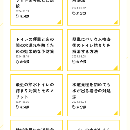
択
2024.08.12
2024.08.13
未分類
未分類
トイレの便器と床の
簡単にバリウム検査
間の水漏れを防ぐた
後のトイレ詰まりを
めの効果的な予防策
解消する方法
2024.08.10
2024.08.08
未分類
未分類
最近の節水トイレの
水道元栓を閉めても
詰まり対策とそのメ
水が出る場合の対処
リット
法
2024.08.06
2024.08.04
未分類
未分類
地域住民に水道救急
トイレの水がたまら