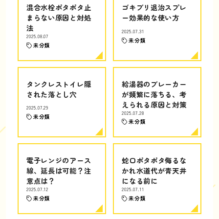
混合水栓ポタポタ止
ゴキブリ退治スプレ
まらない原因と対処
ー効果的な使い方
法
2025.07.31
2025.08.07
未分類
未分類
タンクレストイレ隠
給湯器のブレーカー
された落とし穴
が頻繁に落ちる、考
えられる原因と対策
2025.07.29
2025.07.28
未分類
未分類
電子レンジのアース
蛇口ポタポタ侮るな
線、延長は可能？注
かれ水道代が青天井
意点は？
になる前に
2025.07.12
2025.07.11
未分類
未分類