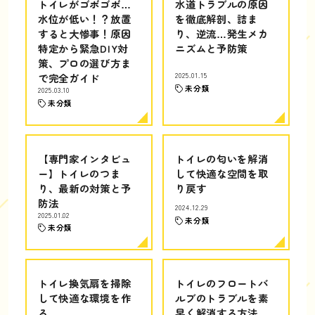
トイレがゴボゴボ…
水道トラブルの原因
水位が低い！？放置
を徹底解剖、詰ま
すると大惨事！原因
り、逆流…発生メカ
特定から緊急DIY対
ニズムと予防策
策、プロの選び方ま
で完全ガイド
2025.01.15
未分類
2025.03.10
未分類
【専門家インタビュ
トイレの匂いを解消
ー】トイレのつま
して快適な空間を取
り、最新の対策と予
り戻す
防法
2024.12.29
2025.01.02
未分類
未分類
トイレ換気扇を掃除
トイレのフロートバ
して快適な環境を作
ルブのトラブルを素
る
早く解消する方法