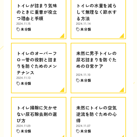
トイレが詰まり気味
トイレの水量を減ら
のときに重曹が役立
して無理なく節水す
つ理由と手順
る方法
2024.11.15
2024.11.14
未分類
未分類
トイレのオーバーフ
未然に男子トイレの
ロー管の役割と詰ま
尿石詰まりを防ぐた
りを防ぐためのメン
めの日常ケア
テナンス
2024.11.10
2024.11.13
未分類
未分類
トイレ掃除に欠かせ
未然にトイレの空気
ない尿石除去剤の選
逆流を防ぐための心
び方
得
2024.11.09
2024.11.07
未分類
未分類