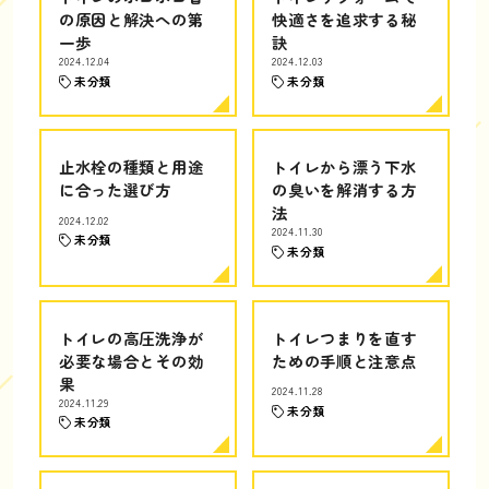
の原因と解決への第
快適さを追求する秘
一歩
訣
2024.12.04
2024.12.03
未分類
未分類
止水栓の種類と用途
トイレから漂う下水
に合った選び方
の臭いを解消する方
法
2024.12.02
2024.11.30
未分類
未分類
トイレの高圧洗浄が
トイレつまりを直す
必要な場合とその効
ための手順と注意点
果
2024.11.28
2024.11.29
未分類
未分類