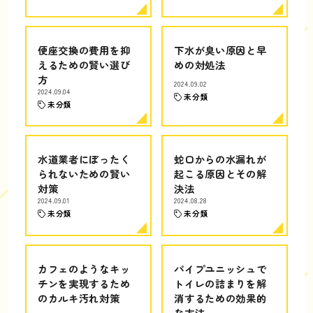
便座交換の費用を抑
下水が臭い原因と早
えるための賢い選び
めの対処法
方
2024.09.02
2024.09.04
未分類
未分類
水道業者にぼったく
蛇口からの水漏れが
られないための賢い
起こる原因とその解
対策
決法
2024.09.01
2024.08.28
未分類
未分類
カフェのようなキッ
パイプユニッシュで
チンを実現するため
トイレの詰まりを解
のカルキ汚れ対策
消するための効果的
な方法