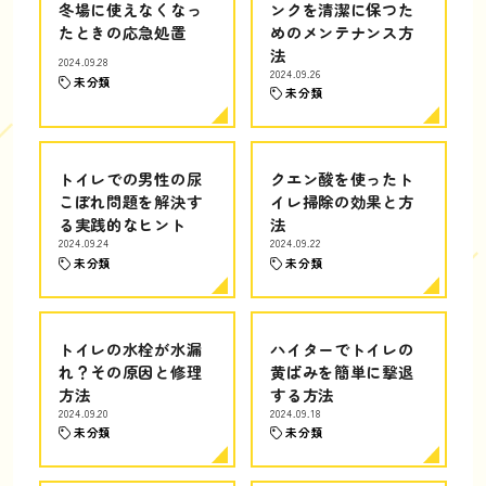
冬場に使えなくなっ
ンクを清潔に保つた
たときの応急処置
めのメンテナンス方
法
2024.09.28
2024.09.26
未分類
未分類
トイレでの男性の尿
クエン酸を使ったト
こぼれ問題を解決す
イレ掃除の効果と方
る実践的なヒント
法
2024.09.24
2024.09.22
未分類
未分類
トイレの水栓が水漏
ハイターでトイレの
れ？その原因と修理
黄ばみを簡単に撃退
方法
する方法
2024.09.20
2024.09.18
未分類
未分類