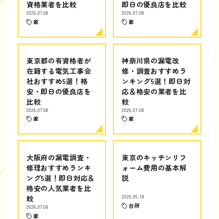
資格業者を比較
即日の優良店を比較
2026.07.08
2026.07.08
家
家
東京都の有資格者が
神奈川県の漏電改
在籍する電気工事会
修・調査おすすめラ
社おすすめ5選！格
ンキング5選！即日対
安・即日の優良店を
応＆格安の業者を比
比較
較
2026.07.08
2026.07.08
家
家
大阪府の漏電調査・
東京のキッチンリフ
修理おすすめランキ
ォーム費用の基本解
ング5選！即日対応＆
説
格安の人気業者を比
較
2026.05.18
台所
2026.07.08
家