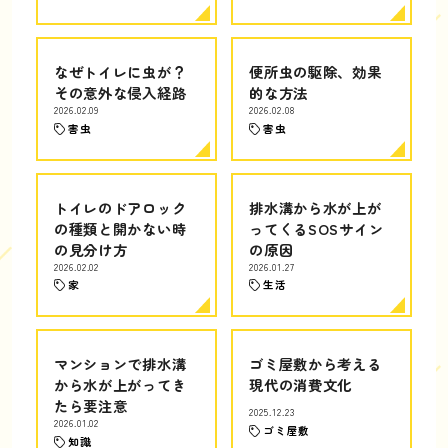
なぜトイレに虫が？
便所虫の駆除、効果
その意外な侵入経路
的な方法
2026.02.09
2026.02.08
害虫
害虫
トイレのドアロック
排水溝から水が上が
の種類と開かない時
ってくるSOSサイン
の見分け方
の原因
2026.02.02
2026.01.27
家
生活
マンションで排水溝
ゴミ屋敷から考える
から水が上がってき
現代の消費文化
たら要注意
2025.12.23
2026.01.02
ゴミ屋敷
知識