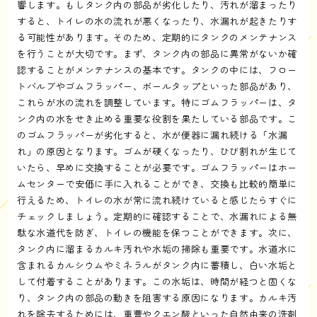
響します。もしタンク内の部品が劣化したり、汚れが溜まったり
すると、トイレの水の流れが悪くなったり、水漏れが起きたりす
る可能性があります。そのため、定期的にタンクのメンテナンス
を行うことが大切です。まず、タンク内の部品に異常がないか確
認することがメンテナンスの基本です。タンクの中には、フロー
トバルブやゴムフラッパー、ボールタップといった部品があり、
これらが水の流れを調整しています。特にゴムフラッパーは、タ
ンク内の水をせき止める重要な役割を果たしている部品です。こ
のゴムフラッパーが劣化すると、水が便器に漏れ続ける「水漏
れ」の原因となります。ゴムが硬くなったり、ひび割れが生じて
いたら、早めに交換することが必要です。ゴムフラッパーはホー
ムセンターで安価に手に入れることができ、交換も比較的簡単に
行えるため、トイレの水が常に流れ続けていると感じたらすぐに
チェックしましょう。定期的に確認することで、水漏れによる無
駄な水道代を防ぎ、トイレの機能を保つことができます。次に、
タンク内に溜まるカルキ汚れや水垢の掃除も重要です。水道水に
含まれるカルシウムやミネラルがタンク内に蓄積し、白い水垢と
して付着することがあります。この水垢は、時間が経つと固くな
り、タンク内の部品の動きを阻害する原因になります。カルキ汚
れを除去するためには、重曹やクエン酸といった自然由来の洗剤