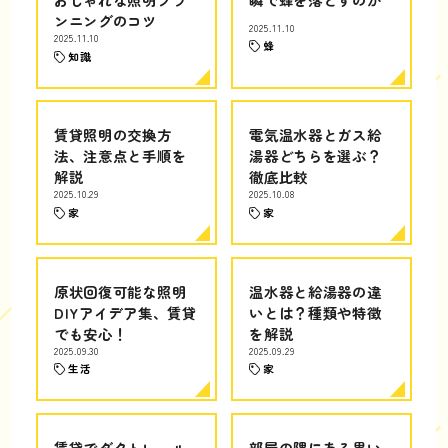
ンニングのコツ
2025.11.10
2025.11.10
蜂
知識
賃貸照明の交換方
電気温水器とガス給
法、注意点と手順を
湯器どちらを選ぶ？
解説
徹底比較
2025.10.29
2025.10.08
家
家
原状回復可能な照明
温水器と給湯器の違
DIYアイデア集、賃貸
いとは？種類や特徴
でも安心！
を解説
2025.09.30
2025.09.29
生活
家
賃貸でダクトレール
部屋の隅にある黒い