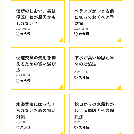
便所のにおい、実は
ベランダがつまる前
便器自体が原因かも
に知っておくべき予
しれない？
防策
2024.09.12
2024.09.06
未分類
未分類
便座交換の費用を抑
下水が臭い原因と早
えるための賢い選び
めの対処法
方
2024.09.02
2024.09.04
未分類
未分類
水道業者にぼったく
蛇口からの水漏れが
られないための賢い
起こる原因とその解
対策
決法
2024.09.01
2024.08.28
未分類
未分類