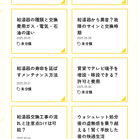
給湯器の種類と交換
給湯器から異音？故
費用ガス・電気・石
障のサインと交換時
油の違い
期
2025.05.09
2025.05.08
未分類
未分類
給湯器の寿命を延ば
賃貸でテレビ端子を
すメンテナンス方法
増設・移設できる？
許可と費用
2025.05.07
2025.05.06
未分類
未分類
給湯器交換工事の流
ウォシュレット処分
れと注意点DIYは可
後の虚無感を乗り越
能？
える！賢く手放した
後の快適生活
2025.05.06