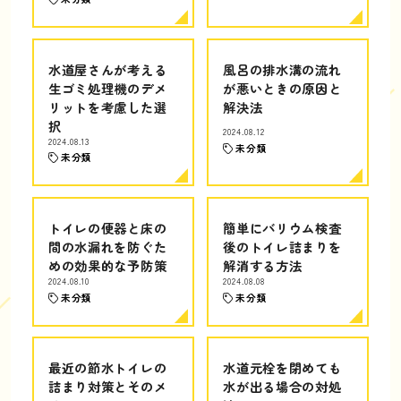
水道屋さんが考える
風呂の排水溝の流れ
生ゴミ処理機のデメ
が悪いときの原因と
リットを考慮した選
解決法
択
2024.08.12
2024.08.13
未分類
未分類
トイレの便器と床の
簡単にバリウム検査
間の水漏れを防ぐた
後のトイレ詰まりを
めの効果的な予防策
解消する方法
2024.08.10
2024.08.08
未分類
未分類
最近の節水トイレの
水道元栓を閉めても
詰まり対策とそのメ
水が出る場合の対処