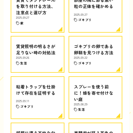
を取り付ける方法、
粒の正体を確かめる
注意点と選び方
2025.09.27
2025.09.27
ゴキブリ
家
賃貸照明の明るさが
ゴキブリの卵である
足りない時の対処法
卵鞘を見つける方法
2025.09.26
2025.09.22
生活
ゴキブリ
粘着トラップを仕掛
スプレーを使う前
けて存在を証明する
に！蜂を寄せ付けな
い庭
2025.09.11
2025.08.29
ゴキブリ
生活
部屋に漂う不快な匂
専門家が語る茶色の