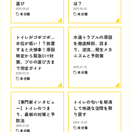
選び
は？
2025.05.02
2025.05.02
未分類
未分類
トイレがゴボゴボ…
水道トラブルの原因
水位が低い！？放置
を徹底解剖、詰ま
すると大惨事！原因
り、逆流…発生メカ
特定から緊急DIY対
ニズムと予防策
策、プロの選び方ま
で完全ガイド
2025.01.15
未分類
2025.03.10
未分類
【専門家インタビュ
トイレの匂いを解消
ー】トイレのつま
して快適な空間を取
り、最新の対策と予
り戻す
防法
2024.12.29
2025.01.02
未分類
未分類