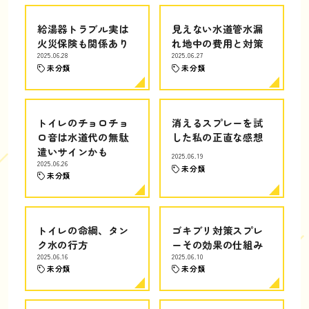
給湯器トラブル実は
見えない水道管水漏
火災保険も関係あり
れ地中の費用と対策
2025.06.28
2025.06.27
未分類
未分類
トイレのチョロチョ
消えるスプレーを試
ロ音は水道代の無駄
した私の正直な感想
遣いサインかも
2025.06.19
2025.06.26
未分類
未分類
トイレの命綱、タン
ゴキブリ対策スプレ
ク水の行方
ーその効果の仕組み
2025.06.16
2025.06.10
未分類
未分類