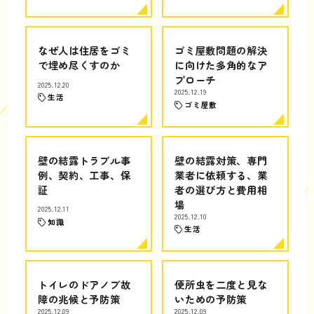
なぜ人は住居をゴミ
ゴミ屋敷問題の解決
で埋め尽くすのか
に向けた多角的なア
プローチ
2025.12.20
2025.12.19
生活
ゴミ屋敷
壁の結露トラブル事
壁の結露対策、専門
例、契約、工事、保
業者に依頼する、業
証
者の選び方と費用相
場
2025.12.11
2025.12.10
知識
生活
トイレのドアノブ故
便所虫を二度と見な
障の兆候と予防策
いための予防策
2025.12.09
2025.12.09