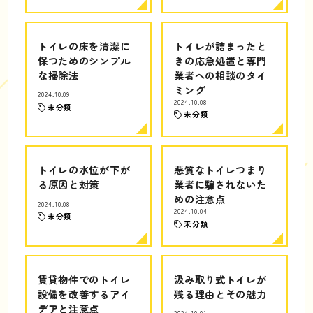
トイレの床を清潔に
トイレが詰まったと
保つためのシンプル
きの応急処置と専門
な掃除法
業者への相談のタイ
ミング
2024.10.09
2024.10.08
未分類
未分類
トイレの水位が下が
悪質なトイレつまり
る原因と対策
業者に騙されないた
めの注意点
2024.10.08
2024.10.04
未分類
未分類
賃貸物件でのトイレ
汲み取り式トイレが
設備を改善するアイ
残る理由とその魅力
デアと注意点