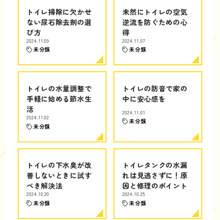
トイレ掃除に欠かせ
未然にトイレの空気
ない尿石除去剤の選
逆流を防ぐための心
び方
得
2024.11.09
2024.11.07
未分類
未分類
トイレの水量調整で
トイレの防音で家の
手軽に始める節水生
中に安心感を
活
2024.11.01
2024.11.02
未分類
未分類
トイレの下水臭が改
トイレタンクの水漏
善しないときに試す
れは見逃さずに！原
べき解決法
因と修理のポイント
2024.10.30
2024.10.25
未分類
未分類