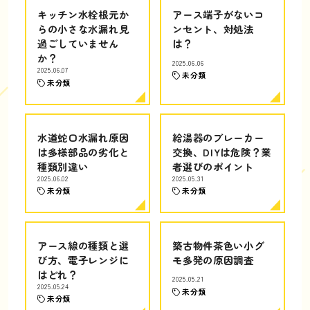
キッチン水栓根元か
アース端子がないコ
らの小さな水漏れ見
ンセント、対処法
過ごしていません
は？
か？
2025.06.06
2025.06.07
未分類
未分類
水道蛇口水漏れ原因
給湯器のブレーカー
は多様部品の劣化と
交換、DIYは危険？業
種類別違い
者選びのポイント
2025.06.02
2025.05.31
未分類
未分類
アース線の種類と選
築古物件茶色い小グ
び方、電子レンジに
モ多発の原因調査
はどれ？
2025.05.21
2025.05.24
未分類
未分類