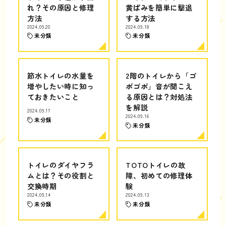
れ？その原因と修理
黄ばみを簡単に撃退
方法
する方法
2024.09.20
2024.09.18
未分類
未分類
節水トイレの水量を
2階のトイレから「ゴ
増やしたい時に知っ
ボゴボ」音が聞こえ
ておきたいこと
る原因とは？対処法
を解説
2024.09.17
2024.09.16
未分類
未分類
トイレのダイヤフラ
TOTOトイレの故
ムとは？その役割と
障、初めての修理体
交換時期
験
2024.09.14
2024.09.13
未分類
未分類