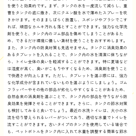
を使うと効果的です。まず、タンクの水を一度流して減らし、重
曹をタンクの底に撒き、次にクエン酸を水で薄めたスプレーを吹
きかけます。そのまましばらく放置し、スポンジやブラシでこす
れば、頑固なカルキ汚れも落とすことができます。強力な化学洗
剤を使うと、タンク内のゴム部品を傷めてしまうことがあるた
め、できるだけ環境に優しい素材を使うことをおすすめします。
また、タンク内の防臭対策も見逃せません。タンクに消臭効果の
あるタブレットを入れることで、タンク内の水を清潔に保ちなが
ら、トイレ全体の臭いを軽減することができます。特に夏場など
は湿度が高く、臭いがこもりやすくなるため、消臭剤を使うこと
で快適さが向上します。ただし、タブレットを選ぶ際には、強力
な化学成分が含まれていないものを選ぶようにしましょう。ゴム
フラッパーやその他の部品が劣化しやすくなることがあるため、
自然由来の消臭剤を選ぶことで、タンク内の部品を守りながら防
臭効果を発揮させることができます。さらに、タンクの節水対策
も検討してみると良いでしょう。最近の水洗トイレは、大小の水
流を切り替えられるレバーがついており、適切な水量でトイレを
流すことができます。古いタイプのタンクを使用している場合で
も、ペットボトルをタンク内に入れて水量を調整する簡単な節水