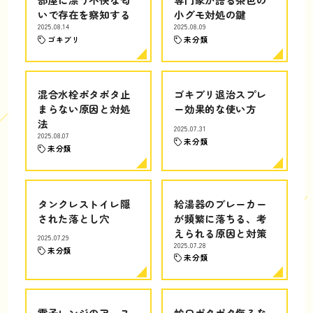
いで存在を察知する
小グモ対処の鍵
2025.08.14
2025.08.09
ゴキブリ
未分類
混合水栓ポタポタ止
ゴキブリ退治スプレ
まらない原因と対処
ー効果的な使い方
法
2025.07.31
2025.08.07
未分類
未分類
タンクレストイレ隠
給湯器のブレーカー
された落とし穴
が頻繁に落ちる、考
えられる原因と対策
2025.07.29
2025.07.28
未分類
未分類
電子レンジのアース
蛇口ポタポタ侮るな