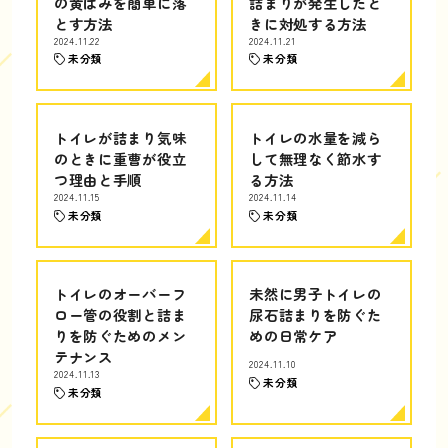
の黄ばみを簡単に落
詰まりが発生したと
とす方法
きに対処する方法
2024.11.22
2024.11.21
未分類
未分類
トイレが詰まり気味
トイレの水量を減ら
のときに重曹が役立
して無理なく節水す
つ理由と手順
る方法
2024.11.15
2024.11.14
未分類
未分類
トイレのオーバーフ
未然に男子トイレの
ロー管の役割と詰ま
尿石詰まりを防ぐた
りを防ぐためのメン
めの日常ケア
テナンス
2024.11.10
2024.11.13
未分類
未分類