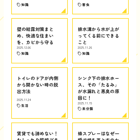
知識
害虫
壁の結露対策まと
排水溝から水が上が
め、快適な住まい
ってくる前にできる
を、カビから守る
こと
2025.12.06
2025.11.26
知識
知識
トイレのドアが内側
シンク下の排水ホー
から開かない時の脱
ス、その「たるみ」
出方法
が水漏れと悪臭の原
因に！
2025.11.24
2025.11.15
生活
未分類
賃貸でも諦めない！
蜂スプレーはなぜ一
おしゃれな照明プラ
瞬で蜂を落とすのか