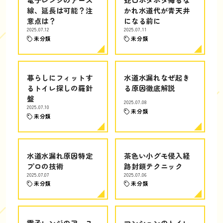
線、延長は可能？注
かれ水道代が青天井
意点は？
になる前に
2025.07.12
2025.07.11
未分類
未分類
暮らしにフィットす
水道水漏れなぜ起き
るトイレ探しの羅針
る原因徹底解説
盤
2025.07.08
2025.07.10
未分類
未分類
水道水漏れ原因特定
茶色い小グモ侵入経
プロの技術
路封鎖テクニック
2025.07.07
2025.07.06
未分類
未分類
電子レンジのアース
マンションのトイレ