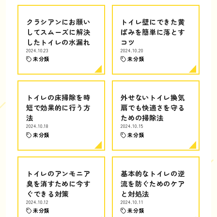
クラシアンにお願い
トイレ壁にできた黄
してスムーズに解決
ばみを簡単に落とす
したトイレの水漏れ
コツ
2024.10.23
2024.10.20
未分類
未分類
トイレの床掃除を時
外せないトイレ換気
短で効果的に行う方
扇でも快適さを守る
法
ための掃除法
2024.10.18
2024.10.15
未分類
未分類
トイレのアンモニア
基本的なトイレの逆
臭を消すために今す
流を防ぐためのケア
ぐできる対策
と対処法
2024.10.12
2024.10.11
未分類
未分類