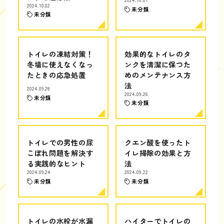
2024.10.01
2024.10.02
未分類
未分類
トイレの凍結対策！
効果的なトイレのタ
冬場に使えなくなっ
ンクを清潔に保つた
たときの応急処置
めのメンテナンス方
法
2024.09.28
2024.09.26
未分類
未分類
トイレでの男性の尿
クエン酸を使ったト
こぼれ問題を解決す
イレ掃除の効果と方
る実践的なヒント
法
2024.09.24
2024.09.22
未分類
未分類
トイレの水栓が水漏
ハイターでトイレの