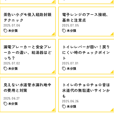
茶色い小グモ侵入経路封鎖
電子レンジのアース接続、
テクニック
基本と注意点
2025.07.06
2025.07.05
未分類
未分類
漏電ブレーカーと安全ブレ
トイレレバーが固い！戻り
ーカーの違い、給湯器はど
にくい時のチェックポイン
っち？
ト
2025.07.02
2025.07.01
未分類
未分類
見えない水道管水漏れ地中
トイレのチョロチョロ音は
の費用と対策
水道代の無駄遣いサインか
も
2025.06.27
2025.06.26
未分類
未分類