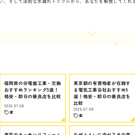
い、そして深刻な水漏れトラブルから、あなたを解放してくれ
福岡県の分電盤工事・交換
東京都の有資格者が在籍す
おすすめランキング5選！
る電気工事会社おすすめ5
格安・即日の優良店を比較
選！格安・即日の優良店を
比較
2026.07.08
2026.07.08
家
家
東京のキッチンリフォーム
なぜトイレに虫が？その意