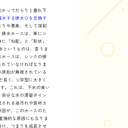
向かってだらりと垂れ下
漏水する排水口を交換す
まりや悪臭、そして深刻
。排水ホースは、単にシ
特に「勾配」と「形状」
水というものは、言うま
水ホースは、シンクの排
たれていなければなりま
の原則が無視されている
ど長く、U字型に大きく
ます。これは、下水の臭い
、余分な水の滞留ポイン
流される油汚れや食材カ
原因が、このホースのた
直接的な原因にもなりま
掛け、つまりを成長させ