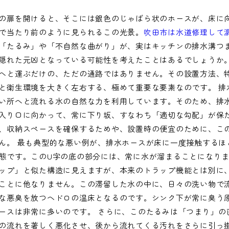
の扉を開けると、そこには銀色のじゃばら状のホースが、床に
で当たり前のように見られるこの光景。
吹田市は水道修理して
「たるみ」や「不自然な曲がり」が、実はキッチンの排水溝つ
隠れた元凶となっている可能性を考えたことはあるでしょうか
へと運ぶだけの、ただの通路ではありません。その設置方法、
と衛生環境を大きく左右する、極めて重要な要素なのです。 排
い所へと流れる水の自然な力を利用しています。そのため、排
入り口に向かって、常に下り坂、すなわち「適切な勾配」が保
、収納スペースを確保するためや、設置時の便宜のために、こ
ん。 最も典型的な悪い例が、排水ホースが床に一度接触するほ
態です。このU字の底の部分には、常に水が溜まることになり
ップ」と似た構造に見えますが、本来のトラップ機能とは別に
ことに他なりません。この滞留した水の中に、日々の洗い物で
な悪臭を放つヘドロの温床となるのです。シンク下が常に臭う
ースは非常に多いのです。 さらに、このたるみは「つまり」の
の流れを著しく悪化させ、後から流れてくる汚れをさらに引っ