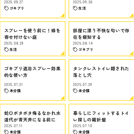
2025.09.27
2025.09.26
ゴキブリ
生活
スプレーを使う前に！蜂を
部屋に漂う不快な匂いで存
寄せ付けない庭
在を察知する
2025.08.29
2025.08.14
生活
ゴキブリ
ゴキブリ退治スプレー効果
タンクレストイレ隠された
的な使い方
落とし穴
2025.07.31
2025.07.29
未分類
未分類
蛇口ポタポタ侮るなかれ水
暮らしにフィットするトイ
道代が青天井になる前に
レ探しの羅針盤
2025.07.11
2025.07.10
未分類
未分類