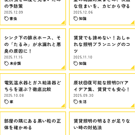
の予防策
な住まいを、カビから守る
2025.12.09
2025.12.06
害虫
知識
シンク下の排水ホース、そ
賃貸でも諦めない！おしゃ
の「たるみ」が水漏れと悪
れな照明プランニングのコ
臭の原因に！
ツ
2025.11.15
2025.11.10
未分類
知識
電気温水器とガス給湯器ど
原状回復可能な照明DIYア
ちらを選ぶ？徹底比較
イデア集、賃貸でも安心！
2025.10.08
2025.09.30
家
生活
部屋の隅にある黒い粒の正
賃貸照明の明るさが足りな
体を確かめる
い時の対処法