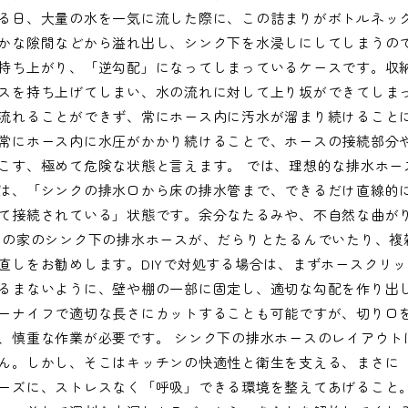
る日、大量の水を一気に流した際に、この詰まりがボトルネッ
かな隙間などから溢れ出し、シンク下を水浸しにしてしまうので
持ち上がり、「逆勾配」になってしまっているケースです。収
スを持ち上げてしまい、水の流れに対して上り坂ができてしま
流れることができず、常にホース内に汚水が溜まり続けること
常にホース内に水圧がかかり続けることで、ホースの接続部分
こす、極めて危険な状態と言えます。 では、理想的な排水ホー
は、「シンクの排水口から床の排水管まで、できるだけ直線的
て接続されている」状態です。余分なたるみや、不自然な曲が
たの家のシンク下の排水ホースが、だらりとたるんでいたり、複
直しをお勧めします。DIYで対処する場合は、まずホースクリ
るまないように、壁や棚の一部に固定し、適切な勾配を作り出
ーナイフで適切な長さにカットすることも可能ですが、切り口
、慎重な作業が必要です。 シンク下の排水ホースのレイアウト
ん。しかし、そこはキッチンの快適性と衛生を支える、まさに
ーズに、ストレスなく「呼吸」できる環境を整えてあげること