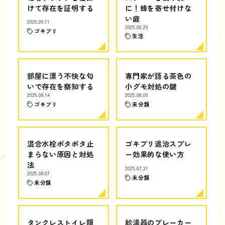
けて存在を証明する
に！蜂を寄せ付けな
い庭
2025.09.11
2025.08.29
ゴキブリ
生活
部屋に漂う不快な匂
専門家が語る茶色の
いで存在を察知する
小グモ対処の鍵
2025.08.14
2025.08.09
ゴキブリ
未分類
混合水栓ポタポタ止
ゴキブリ退治スプレ
まらない原因と対処
ー効果的な使い方
法
2025.07.31
2025.08.07
未分類
未分類
タンクレストイレ隠
給湯器のブレーカー