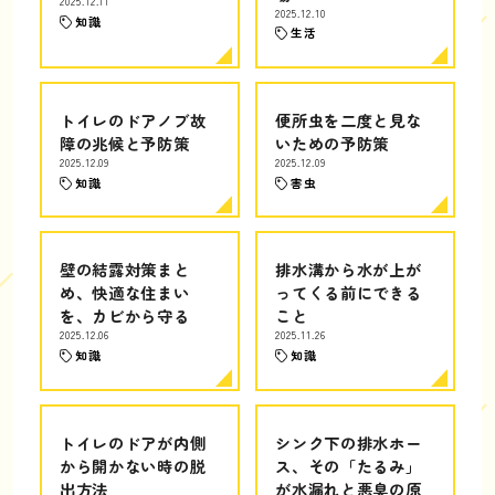
2025.12.11
2025.12.10
知識
生活
トイレのドアノブ故
便所虫を二度と見な
障の兆候と予防策
いための予防策
2025.12.09
2025.12.09
知識
害虫
壁の結露対策まと
排水溝から水が上が
め、快適な住まい
ってくる前にできる
を、カビから守る
こと
2025.12.06
2025.11.26
知識
知識
トイレのドアが内側
シンク下の排水ホー
から開かない時の脱
ス、その「たるみ」
出方法
が水漏れと悪臭の原