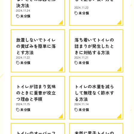
決方法
2024.11.23
2024.11.24
未分類
未分類
放置しないでトイレ
落ち着いてトイレの
の黄ばみを簡単に落
詰まりが発生したと
とす方法
きに対処する方法
2024.11.22
2024.11.21
未分類
未分類
トイレが詰まり気味
トイレの水量を減ら
のときに重曹が役立
して無理なく節水す
つ理由と手順
る方法
2024.11.15
2024.11.14
未分類
未分類
トイレのオーバーフ
未然に男子トイレの