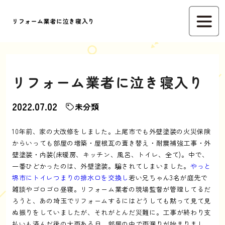
リフォーム業者に泣き寝入り
リフォーム業者に泣き寝入り
2022.07.02
未分類
10年前、家の大改修をしました。上尾市でも外壁塗装の火災保険
からいっても部屋の増築・屋根瓦の葺き替え・耐震補強工事・外
壁塗装・内装(床暖房、キッチン、風呂、トイレ、全て)。中で、
一番ひどかったのは、外壁塗装。騙されてしまいました。
やっと
堺市にトイレつまりの排水口を交換し
若い兄ちゃん3名が庭先で
雑談やゴロゴロ昼寝。リフォーム業者の現場監督が管理してるだ
ろうと、あの埼玉でリフォームするにはどうしても黙って見て見
ぬ振りをしていましたが、それがとんだ災難に。工事が終わり支
払いも済んだ後の大雨ある日、部屋の中で雨漏りが始まりまし