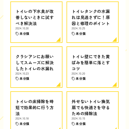
トイレの下水臭が改
トイレタンクの水漏
善しないときに試す
れは見逃さずに！原
べき解決法
因と修理のポイント
2024.10.30
2024.10.25
未分類
未分類
クラシアンにお願い
トイレ壁にできた黄
してスムーズに解決
ばみを簡単に落とす
したトイレの水漏れ
コツ
2024.10.23
2024.10.20
未分類
未分類
トイレの床掃除を時
外せないトイレ換気
短で効果的に行う方
扇でも快適さを守る
法
ための掃除法
2024.10.18
2024.10.15
未分類
未分類