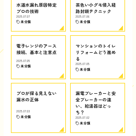
水道水漏れ原因特定
茶色い小グモ侵入経
プロの技術
路封鎖テクニック
2025.07.07
2025.07.06
未分類
未分類
電子レンジのアース
マンションのトイレ
接続、基本と注意点
リフォームどう進め
る
2025.07.05
2025.07.05
未分類
未分類
プロが探る見えない
漏電ブレーカーと安
漏水の正体
全ブレーカーの違
い、給湯器はどっ
2025.07.03
ち？
未分類
2025.07.02
未分類