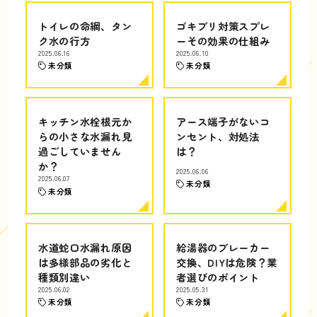
トイレの命綱、タン
ゴキブリ対策スプレ
ク水の行方
ーその効果の仕組み
2025.06.16
2025.06.10
未分類
未分類
キッチン水栓根元か
アース端子がないコ
らの小さな水漏れ見
ンセント、対処法
過ごしていません
は？
か？
2025.06.06
2025.06.07
未分類
未分類
水道蛇口水漏れ原因
給湯器のブレーカー
は多様部品の劣化と
交換、DIYは危険？業
種類別違い
者選びのポイント
2025.06.02
2025.05.31
未分類
未分類