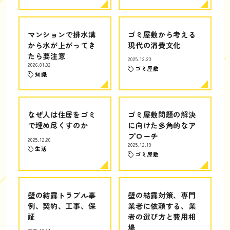
マンションで排水溝
ゴミ屋敷から考える
から水が上がってき
現代の消費文化
たら要注意
2025.12.23
2026.01.02
ゴミ屋敷
知識
なぜ人は住居をゴミ
ゴミ屋敷問題の解決
で埋め尽くすのか
に向けた多角的なア
プローチ
2025.12.20
2025.12.19
生活
ゴミ屋敷
壁の結露トラブル事
壁の結露対策、専門
例、契約、工事、保
業者に依頼する、業
証
者の選び方と費用相
場