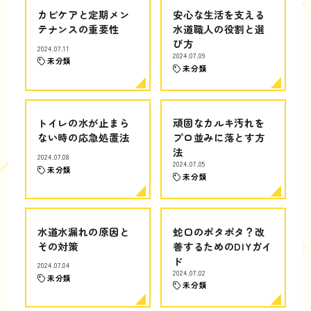
カビケアと定期メン
安心な生活を支える
テナンスの重要性
水道職人の役割と選
び方
2024.07.11
2024.07.09
未分類
未分類
トイレの水が止まら
頑固なカルキ汚れを
ない時の応急処置法
プロ並みに落とす方
法
2024.07.08
2024.07.05
未分類
未分類
水道水漏れの原因と
蛇口のポタポタ？改
その対策
善するためのDIYガイ
ド
2024.07.04
2024.07.02
未分類
未分類