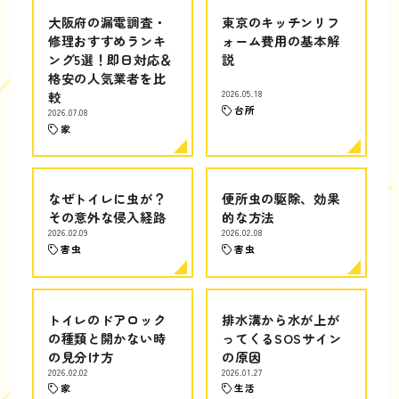
大阪府の漏電調査・
東京のキッチンリフ
修理おすすめランキ
ォーム費用の基本解
ング5選！即日対応＆
説
格安の人気業者を比
較
2026.05.18
台所
2026.07.08
家
なぜトイレに虫が？
便所虫の駆除、効果
その意外な侵入経路
的な方法
2026.02.09
2026.02.08
害虫
害虫
トイレのドアロック
排水溝から水が上が
の種類と開かない時
ってくるSOSサイン
の見分け方
の原因
2026.02.02
2026.01.27
家
生活