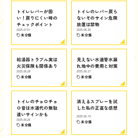
トイレレバーが固
トイレのレバー戻ら
い！戻りにくい時の
ないそのサイン危険
チェックポイント
放置は禁物
2025.07.01
2025.06.30
未分類
未分類
給湯器トラブル実は
見えない水道管水漏
火災保険も関係あり
れ地中の費用と対策
2025.06.28
2025.06.27
未分類
未分類
トイレのチョロチョ
消えるスプレーを試
ロ音は水道代の無駄
した私の正直な感想
遣いサインかも
2025.06.19
2025.06.26
未分類
未分類