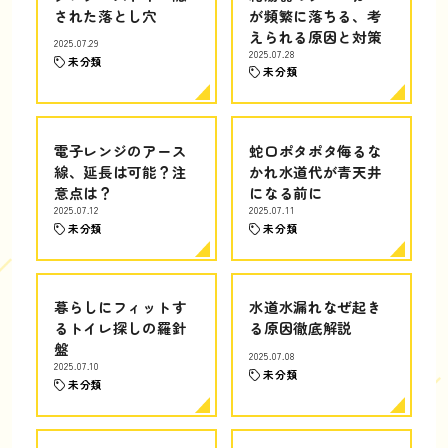
された落とし穴
が頻繁に落ちる、考
えられる原因と対策
2025.07.29
2025.07.28
未分類
未分類
電子レンジのアース
蛇口ポタポタ侮るな
線、延長は可能？注
かれ水道代が青天井
意点は？
になる前に
2025.07.12
2025.07.11
未分類
未分類
暮らしにフィットす
水道水漏れなぜ起き
るトイレ探しの羅針
る原因徹底解説
盤
2025.07.08
2025.07.10
未分類
未分類