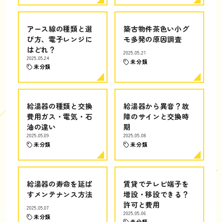
アース線の種類と選
築古物件茶色い小グ
び方、電子レンジに
モ多発の原因調査
はどれ？
2025.05.21
2025.05.24
未分類
未分類
給湯器の種類と交換
給湯器から異音？故
費用ガス・電気・石
障のサインと交換時
油の違い
期
2025.05.09
2025.05.08
未分類
未分類
給湯器の寿命を延ば
賃貸でテレビ端子を
すメンテナンス方法
増設・移設できる？
許可と費用
2025.05.07
2025.05.06
未分類
未分類