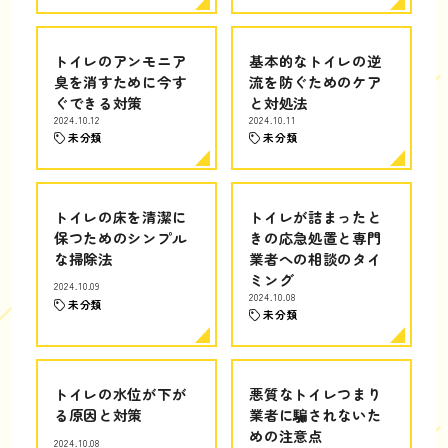
トイレのアンモニア
基本的なトイレの逆
臭を消すために今す
流を防ぐためのケア
ぐできる対策
と対処法
2024.10.12
2024.10.11
未分類
未分類
トイレの床を清潔に
トイレが詰まったと
保つためのシンプル
きの応急処置と専門
な掃除法
業者への相談のタイ
ミング
2024.10.09
2024.10.08
未分類
未分類
トイレの水位が下が
悪質なトイレつまり
る原因と対策
業者に騙されないた
めの注意点
2024.10.08