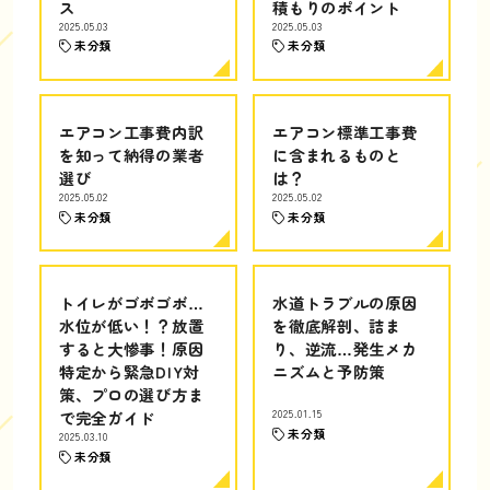
ス
積もりのポイント
2025.05.03
2025.05.03
未分類
未分類
エアコン工事費内訳
エアコン標準工事費
を知って納得の業者
に含まれるものと
選び
は？
2025.05.02
2025.05.02
未分類
未分類
トイレがゴボゴボ…
水道トラブルの原因
水位が低い！？放置
を徹底解剖、詰ま
すると大惨事！原因
り、逆流…発生メカ
特定から緊急DIY対
ニズムと予防策
策、プロの選び方ま
で完全ガイド
2025.01.15
未分類
2025.03.10
未分類