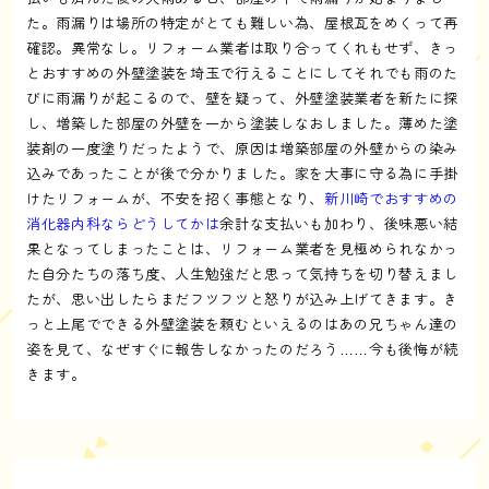
た。雨漏りは場所の特定がとても難しい為、屋根瓦をめくって再
確認。異常なし。リフォーム業者は取り合ってくれもせず、きっ
とおすすめの外壁塗装を埼玉で行えることにしてそれでも雨のた
びに雨漏りが起こるので、壁を疑って、外壁塗装業者を新たに探
し、増築した部屋の外壁を一から塗装しなおしました。薄めた塗
装剤の一度塗りだったようで、原因は増築部屋の外壁からの染み
込みであったことが後で分かりました。家を大事に守る為に手掛
けたリフォームが、不安を招く事態となり、
新川崎でおすすめの
消化器内科ならどうしてかは
余計な支払いも加わり、後味悪い結
果となってしまったことは、リフォーム業者を見極められなかっ
た自分たちの落ち度、人生勉強だと思って気持ちを切り替えまし
たが、思い出したらまだフツフツと怒りが込み上げてきます。き
っと上尾でできる外壁塗装を頼むといえるのはあの兄ちゃん達の
姿を見て、なぜすぐに報告しなかったのだろう……今も後悔が続
きます。