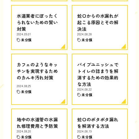
水道業者にぼったく
蛇口からの水漏れが
られないための賢い
起こる原因とその解
対策
決法
2024.09.01
2024.08.28
未分類
未分類
カフェのようなキッ
パイプユニッシュで
チンを実現するため
トイレの詰まりを解
のカルキ汚れ対策
消するための効果的
な方法
2024.08.25
2024.08.22
未分類
未分類
地中の水道管の水漏
蛇口のポタポタ漏れ
れ修理費用と予防策
を解消する方法
2024.08.20
2024.08.19
未分類
未分類