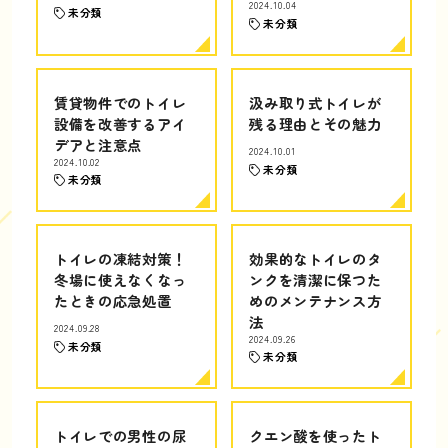
2024.10.04
未分類
未分類
賃貸物件でのトイレ
汲み取り式トイレが
設備を改善するアイ
残る理由とその魅力
デアと注意点
2024.10.01
2024.10.02
未分類
未分類
トイレの凍結対策！
効果的なトイレのタ
冬場に使えなくなっ
ンクを清潔に保つた
たときの応急処置
めのメンテナンス方
法
2024.09.28
2024.09.26
未分類
未分類
トイレでの男性の尿
クエン酸を使ったト