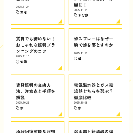
因に！
2025.11.24
2025.11.15
生活
未分類
賃貸でも諦めない！
蜂スプレーはなぜ一
おしゃれな照明プラ
瞬で蜂を落とすのか
ンニングのコツ
2025.11.10
2025.11.10
蜂
知識
賃貸照明の交換方
電気温水器とガス給
法、注意点と手順を
湯器どちらを選ぶ？
解説
徹底比較
2025.10.29
2025.10.08
家
家
原状回復可能な照明
温水器と給湯器の違