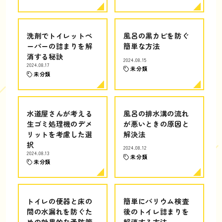
洗剤でトイレットペ
風呂の黒カビを防ぐ
ーパーの詰まりを解
簡単な方法
消する秘訣
2024.08.15
2024.08.17
未分類
未分類
水道屋さんが考える
風呂の排水溝の流れ
生ゴミ処理機のデメ
が悪いときの原因と
リットを考慮した選
解決法
択
2024.08.12
2024.08.13
未分類
未分類
トイレの便器と床の
簡単にバリウム検査
間の水漏れを防ぐた
後のトイレ詰まりを
めの効果的な予防策
解消する方法