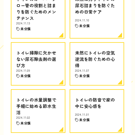
ロー管の役割と詰ま
尿石詰まりを防ぐた
りを防ぐためのメン
めの日常ケア
テナンス
2024.11.10
2024.11.13
未分類
未分類
トイレ掃除に欠かせ
未然にトイレの空気
ない尿石除去剤の選
逆流を防ぐための心
び方
得
2024.11.09
2024.11.07
未分類
未分類
トイレの水量調整で
トイレの防音で家の
手軽に始める節水生
中に安心感を
活
2024.11.01
2024.11.02
未分類
未分類