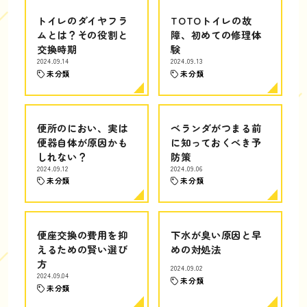
トイレのダイヤフラ
TOTOトイレの故
ムとは？その役割と
障、初めての修理体
交換時期
験
2024.09.14
2024.09.13
未分類
未分類
便所のにおい、実は
ベランダがつまる前
便器自体が原因かも
に知っておくべき予
しれない？
防策
2024.09.12
2024.09.06
未分類
未分類
便座交換の費用を抑
下水が臭い原因と早
えるための賢い選び
めの対処法
方
2024.09.02
2024.09.04
未分類
未分類