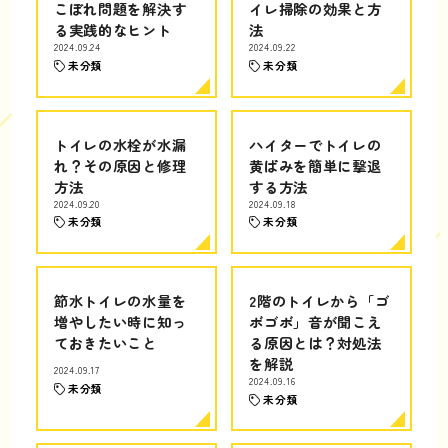
こぼれ問題を解決す
イレ掃除の効果と方
る実践的なヒント
法
2024.09.24
2024.09.22
未分類
未分類
トイレの水栓が水漏
ハイターでトイレの
れ？その原因と修理
黄ばみを簡単に撃退
方法
する方法
2024.09.20
2024.09.18
未分類
未分類
節水トイレの水量を
2階のトイレから「ゴ
増やしたい時に知っ
ボゴボ」音が聞こえ
ておきたいこと
る原因とは？対処法
を解説
2024.09.17
2024.09.16
未分類
未分類