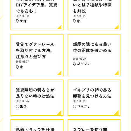
DIYアイデア集、賃貸
いとは？種類や特徴
でも安心！
を解説
2025.09.30
2025.09.29
生活
家
賃貸でダクトレール
部屋の隅にある黒い
を取り付ける方法、
粒の正体を確かめる
注意点と選び方
2025.09.27
2025.09.27
ゴキブリ
家
賃貸照明の明るさが
ゴキブリの卵である
足りない時の対処法
卵鞘を見つける方法
2025.09.26
2025.09.22
生活
ゴキブリ
粘着トラップを仕掛
スプレーを使う前