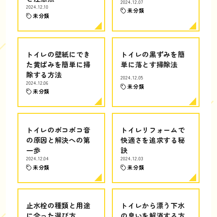
2024.12.07
2024.12.10
未分類
未分類
トイレの壁紙にでき
トイレの黒ずみを簡
た黄ばみを簡単に掃
単に落とす掃除法
除する方法
2024.12.05
2024.12.06
未分類
未分類
トイレのボコボコ音
トイレリフォームで
の原因と解決への第
快適さを追求する秘
一歩
訣
2024.12.04
2024.12.03
未分類
未分類
止水栓の種類と用途
トイレから漂う下水
に合った選び方
の臭いを解消する方