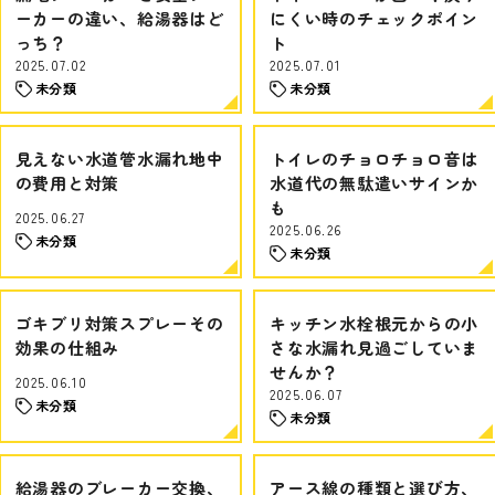
ーカーの違い、給湯器はど
にくい時のチェックポイン
っち？
ト
2025.07.02
2025.07.01
未分類
未分類
見えない水道管水漏れ地中
トイレのチョロチョロ音は
の費用と対策
水道代の無駄遣いサインか
も
2025.06.27
2025.06.26
未分類
未分類
ゴキブリ対策スプレーその
キッチン水栓根元からの小
効果の仕組み
さな水漏れ見過ごしていま
せんか？
2025.06.10
2025.06.07
未分類
未分類
給湯器のブレーカー交換、
アース線の種類と選び方、