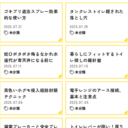
ゴキブリ退治スプレー効果
タンクレストイレ隠された
的な使い方
落とし穴
2025.07.31
2025.07.29
未分類
未分類
蛇口ポタポタ侮るなかれ水
暮らしにフィットするトイ
道代が青天井になる前に
レ探しの羅針盤
2025.07.11
2025.07.10
未分類
未分類
茶色い小グモ侵入経路封鎖
電子レンジのアース接続、
テクニック
基本と注意点
2025.07.06
2025.07.05
未分類
未分類
漏電ブレーカーと安全ブレ
トイレレバーが固い！戻り