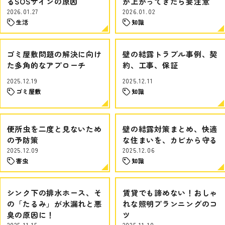
るSOSサインの原因
が上がってきたら要注意
2026.01.27
2026.01.02
生活
知識
ゴミ屋敷問題の解決に向け
壁の結露トラブル事例、契
た多角的なアプローチ
約、工事、保証
2025.12.19
2025.12.11
ゴミ屋敷
知識
便所虫を二度と見ないため
壁の結露対策まとめ、快適
の予防策
な住まいを、カビから守る
2025.12.09
2025.12.06
害虫
知識
シンク下の排水ホース、そ
賃貸でも諦めない！おしゃ
の「たるみ」が水漏れと悪
れな照明プランニングのコ
臭の原因に！
ツ
2025.11.15
2025.11.10