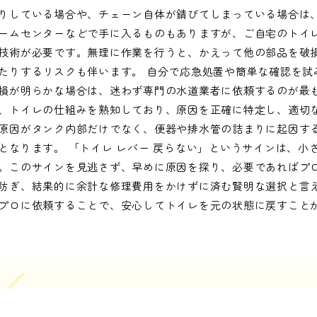
りしている場合や、チェーン自体が錆びてしまっている場合は
ームセンターなどで手に入るものもありますが、ご自宅のトイ
技術が必要です。無理に作業を行うと、かえって他の部品を破
たりするリスクも伴います。 自分で応急処置や簡単な確認を試
損が明らかな場合は、迷わず専門の水道業者に依頼するのが最
、トイレの仕組みを熟知しており、原因を正確に特定し、適切
原因がタンク内部だけでなく、便器や排水管の詰まりに起因す
となります。 「トイレ レバー 戻らない」というサインは、小
。このサインを見逃さず、早めに原因を探り、必要であればプ
防ぎ、結果的に余計な修理費用をかけずに済む賢明な選択と言
プロに依頼することで、安心してトイレを元の状態に戻すこと