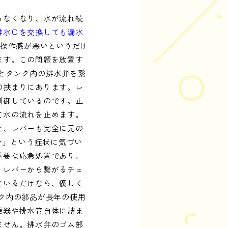
らなくなり、水が流れ続
排水口を交換しても漏水
の操作感が悪いというだけ
ます。この問題を放置す
とタンク内の排水弁を繋
の挟まりにあります。レ
制御しているのです。正
て水の流れを止めます。
と、レバーも完全に元の
い」という症状に気づい
重要な応急処置であり、
、レバーから繋がるチェ
ているだけなら、優しく
ク内の部品が長年の使用
便器や排水管自体に詰ま
ません。排水弁のゴム部