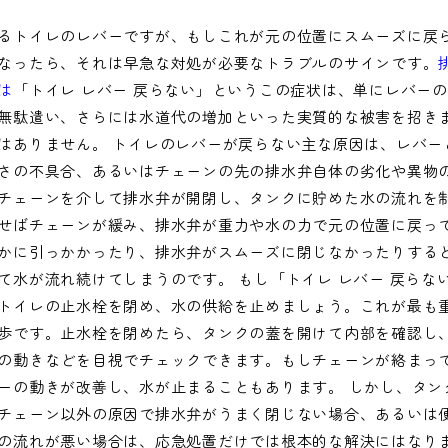
るトイレのレバーですが、もしこれが元の位置にスムーズに戻
なったら、それは早急な対処が必要なトラブルのサインです。
は
「トイレ レバー 戻らない」というこの症状は、単にレバー
無駄遣い、さらには水道代の増加といった実質的な被害を招き
はありません。 トイレのレバーが戻らない主な原因は、レバー
さの不具合、あるいはチェーンの先の排水弁自体の劣化や異物
チェーンを介して排水弁が開閉し、タンクに貯めた水の流れを
せばチェーンが緩み、排水弁が重力や水の力で元の位置に戻っ
かに引っかかったり、排水弁がスムーズに閉じなかったりする
て水が流れ続けてしまうのです。 もし「トイレ レバー 戻らな
トイレの止水栓を閉め、水の供給を止めましょう。これが最も
歩です。止水栓を閉めたら、タンクの蓋を開けて内部を確認し
の動きなどを目視でチェックできます。もしチェーンが絡まっ
ーの動きが改善し、水が止まることもあります。 しかし、タン
チェーン以外の原因で排水弁がうまく閉じない場合、あるいは
の流れが悪い場合は、応急処置だけでは根本的な解決にはなり