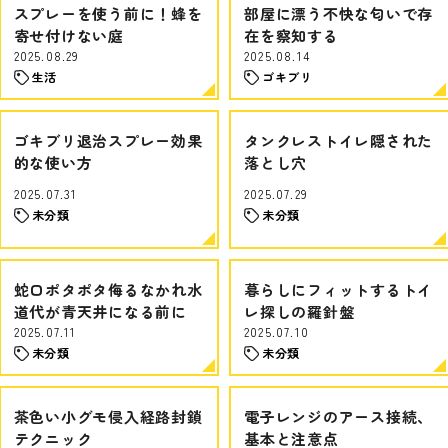
スプレーを使う前に！蜂を
部屋に漂う不快な匂いで存
寄せ付けない庭
在を察知する
2025.08.29
2025.08.14
生活
ゴキブリ
ゴキブリ退治スプレー効果
タンクレストイレ隠された
的な使い方
落とし穴
2025.07.31
2025.07.29
未分類
未分類
蛇口ポタポタ侮るなかれ水
暮らしにフィットするトイ
道代が青天井になる前に
レ探しの羅針盤
2025.07.11
2025.07.10
未分類
未分類
茶色い小グモ侵入経路封鎖
電子レンジのアース接続、
テクニック
基本と注意点