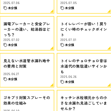
2025.07.06
2025.07.05
未分類
未分類
漏電ブレーカーと安全ブレ
トイレレバーが固い！戻り
ーカーの違い、給湯器はど
にくい時のチェックポイン
っち？
ト
2025.07.02
2025.07.01
未分類
未分類
見えない水道管水漏れ地中
トイレのチョロチョロ音は
の費用と対策
水道代の無駄遣いサインか
も
2025.06.27
2025.06.26
未分類
未分類
ゴキブリ対策スプレーその
キッチン水栓根元からの小
効果の仕組み
さな水漏れ見過ごしていま
せんか？
2025.06.10