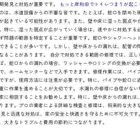
期発見と対処が重要です。
もっと岸和田でトイレつまりが起こ
のは、水道設備からの不審な音です。たとえば、蛇口を閉めた
が起きている可能性があります。また、壁や床に湿った斑点や
。特に、湿った斑点が広がっていく場合は、速やかに対処する必
ず問題の範囲を特定することが重要です。蛇口やシャワーヘッ
できることが多いです。しかし、壁や床からの漏れは、配管の
なることがあります。 自分で対処できる範囲の修理では、正し
ば、蛇口からの漏れの場合、ワッシャーやOリングの交換が必
で、ホームセンターなどで入手できます。修理作業には、パイ
ですが、使用方法には注意が必要です。特に、パイプや蛇口に
重に作業を進めることが大切です。 水漏れの修理に自信がない
家に相談することをお勧めします。特に、壁や床からの漏れは
ります。プロの業者による詳細な検査と修理は、将来的な大き
発見と迅速な対処は、家の安全と快適さを守るために不可欠です
、大きなトラブルと費用の節約につながります。