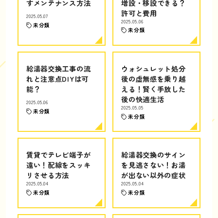
すメンテナンス方法
増設・移設できる？
許可と費用
2025.05.07
2025.05.06
未分類
未分類
給湯器交換工事の流
ウォシュレット処分
れと注意点DIYは可
後の虚無感を乗り越
能？
える！賢く手放した
後の快適生活
2025.05.06
2025.05.05
未分類
未分類
賃貸でテレビ端子が
給湯器交換のサイン
遠い！配線をスッキ
を見逃さない！お湯
リさせる方法
が出ない以外の症状
2025.05.04
2025.05.04
未分類
未分類