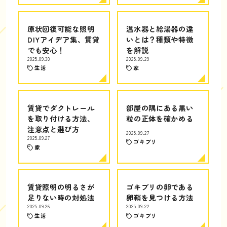
原状回復可能な照明
温水器と給湯器の違
DIYアイデア集、賃貸
いとは？種類や特徴
でも安心！
を解説
2025.09.30
2025.09.29
生活
家
賃貸でダクトレール
部屋の隅にある黒い
を取り付ける方法、
粒の正体を確かめる
注意点と選び方
2025.09.27
2025.09.27
ゴキブリ
家
賃貸照明の明るさが
ゴキブリの卵である
足りない時の対処法
卵鞘を見つける方法
2025.09.26
2025.09.22
生活
ゴキブリ