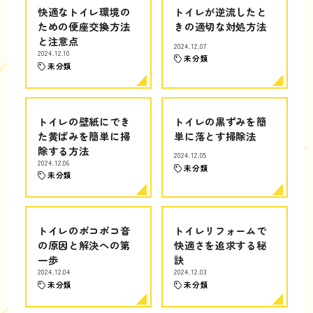
快適なトイレ環境の
トイレが逆流したと
ための便座交換方法
きの適切な対処方法
と注意点
2024.12.07
2024.12.10
未分類
未分類
トイレの壁紙にでき
トイレの黒ずみを簡
た黄ばみを簡単に掃
単に落とす掃除法
除する方法
2024.12.05
2024.12.06
未分類
未分類
トイレのボコボコ音
トイレリフォームで
の原因と解決への第
快適さを追求する秘
一歩
訣
2024.12.04
2024.12.03
未分類
未分類