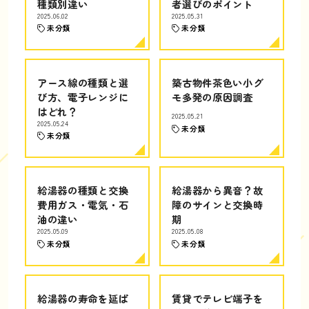
種類別違い
者選びのポイント
2025.06.02
2025.05.31
未分類
未分類
アース線の種類と選
築古物件茶色い小グ
び方、電子レンジに
モ多発の原因調査
はどれ？
2025.05.21
2025.05.24
未分類
未分類
給湯器の種類と交換
給湯器から異音？故
費用ガス・電気・石
障のサインと交換時
油の違い
期
2025.05.09
2025.05.08
未分類
未分類
給湯器の寿命を延ば
賃貸でテレビ端子を