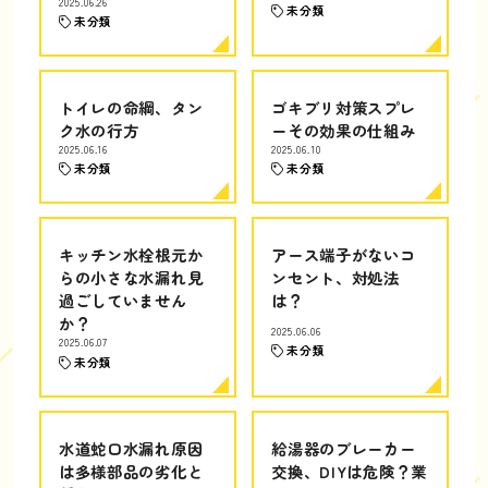
2025.06.26
未分類
未分類
トイレの命綱、タン
ゴキブリ対策スプレ
ク水の行方
ーその効果の仕組み
2025.06.16
2025.06.10
未分類
未分類
キッチン水栓根元か
アース端子がないコ
らの小さな水漏れ見
ンセント、対処法
過ごしていません
は？
か？
2025.06.06
2025.06.07
未分類
未分類
水道蛇口水漏れ原因
給湯器のブレーカー
は多様部品の劣化と
交換、DIYは危険？業