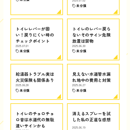
2025.07.02
未分類
トイレレバーが固
トイレのレバー戻ら
い！戻りにくい時の
ないそのサイン危険
チェックポイント
放置は禁物
2025.07.01
2025.06.30
未分類
未分類
給湯器トラブル実は
見えない水道管水漏
火災保険も関係あり
れ地中の費用と対策
2025.06.28
2025.06.27
未分類
未分類
トイレのチョロチョ
消えるスプレーを試
ロ音は水道代の無駄
した私の正直な感想
遣いサインかも
2025.06.19