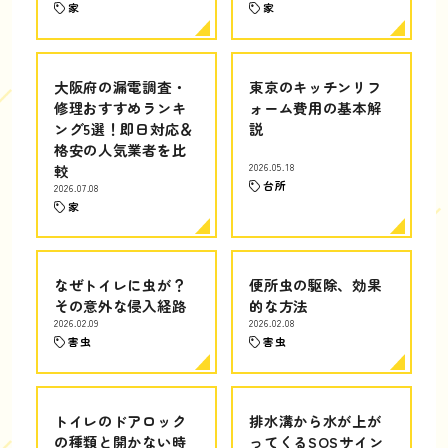
家
家
大阪府の漏電調査・
東京のキッチンリフ
修理おすすめランキ
ォーム費用の基本解
ング5選！即日対応＆
説
格安の人気業者を比
較
2026.05.18
台所
2026.07.08
家
なぜトイレに虫が？
便所虫の駆除、効果
その意外な侵入経路
的な方法
2026.02.09
2026.02.08
害虫
害虫
トイレのドアロック
排水溝から水が上が
の種類と開かない時
ってくるSOSサイン