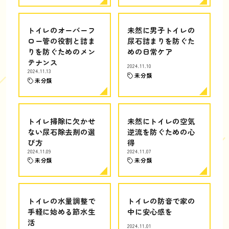
トイレのオーバーフ
未然に男子トイレの
ロー管の役割と詰ま
尿石詰まりを防ぐた
りを防ぐためのメン
めの日常ケア
テナンス
2024.11.10
2024.11.13
未分類
未分類
トイレ掃除に欠かせ
未然にトイレの空気
ない尿石除去剤の選
逆流を防ぐための心
び方
得
2024.11.09
2024.11.07
未分類
未分類
トイレの水量調整で
トイレの防音で家の
手軽に始める節水生
中に安心感を
活
2024.11.01