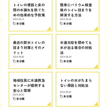
トイレの便器と床の
簡単にバリウム検査
間の水漏れを防ぐた
後のトイレ詰まりを
めの効果的な予防策
解消する方法
2024.08.10
2024.08.08
未分類
未分類
最近の節水トイレの
水道元栓を閉めても
詰まり対策とそのメ
水が出る場合の対処
リット
法
2024.08.06
2024.08.04
未分類
未分類
地域住民に水道救急
トイレの水がたまら
センターが提供する
ない原因と対処法
安心と信頼
2024.08.02
2024.08.03
未分類
未分類