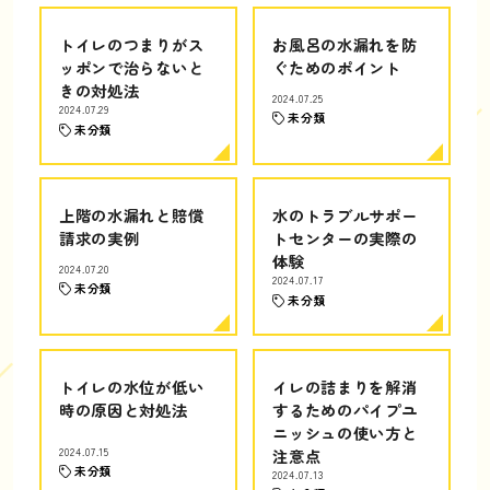
トイレのつまりがス
お風呂の水漏れを防
ッポンで治らないと
ぐためのポイント
きの対処法
2024.07.25
2024.07.29
未分類
未分類
上階の水漏れと賠償
水のトラブルサポー
請求の実例
トセンターの実際の
体験
2024.07.20
2024.07.17
未分類
未分類
トイレの水位が低い
イレの詰まりを解消
時の原因と対処法
するためのパイプユ
ニッシュの使い方と
2024.07.15
注意点
未分類
2024.07.13