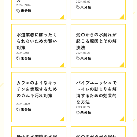
2024.09.02
2024.09.04
未分類
未分類
水道業者にぼったく
蛇口からの水漏れが
られないための賢い
起こる原因とその解
対策
決法
2024.09.01
2024.08.28
未分類
未分類
カフェのようなキッ
パイプユニッシュで
チンを実現するため
トイレの詰まりを解
のカルキ汚れ対策
消するための効果的
な方法
2024.08.25
2024.08.22
未分類
未分類
地中の水道管の水漏
蛇口のポタポタ漏れ