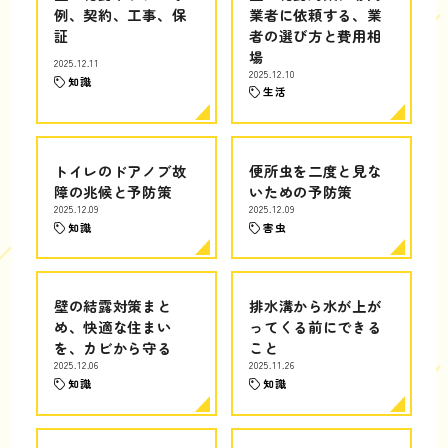
例、契約、工事、保
業者に依頼する、業
証
者の選び方と費用相
場
2025.12.11
2025.12.10
知識
生活
トイレのドアノブ故
便所虫を二度と見な
障の兆候と予防策
いための予防策
2025.12.09
2025.12.09
知識
害虫
壁の結露対策まと
排水溝から水が上が
め、快適な住まい
ってくる前にできる
を、カビから守る
こと
2025.12.06
2025.11.26
知識
知識