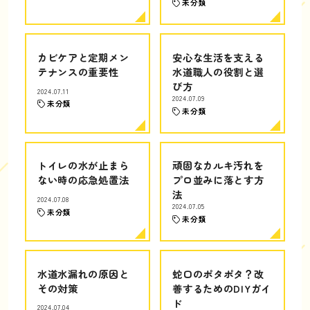
未分類
カビケアと定期メン
安心な生活を支える
テナンスの重要性
水道職人の役割と選
び方
2024.07.11
2024.07.09
未分類
未分類
トイレの水が止まら
頑固なカルキ汚れを
ない時の応急処置法
プロ並みに落とす方
法
2024.07.08
2024.07.05
未分類
未分類
水道水漏れの原因と
蛇口のポタポタ？改
その対策
善するためのDIYガイ
ド
2024.07.04