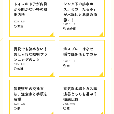
トイレのドアが内側
シンク下の排水ホー
から開かない時の脱
ス、その「たるみ」
出方法
が水漏れと悪臭の原
因に！
2025.11.24
2025.11.15
生活
未分類
賃貸でも諦めない！
蜂スプレーはなぜ一
おしゃれな照明プラ
瞬で蜂を落とすのか
ンニングのコツ
2025.11.10
2025.11.10
蜂
知識
賃貸照明の交換方
電気温水器とガス給
法、注意点と手順を
湯器どちらを選ぶ？
解説
徹底比較
2025.10.29
2025.10.08
家
家