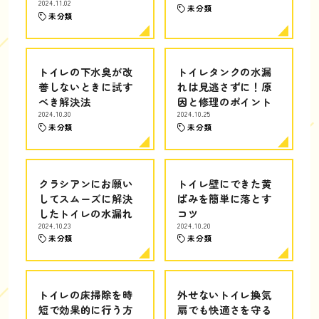
2024.11.02
未分類
未分類
トイレの下水臭が改
トイレタンクの水漏
善しないときに試す
れは見逃さずに！原
べき解決法
因と修理のポイント
2024.10.30
2024.10.25
未分類
未分類
クラシアンにお願い
トイレ壁にできた黄
してスムーズに解決
ばみを簡単に落とす
したトイレの水漏れ
コツ
2024.10.23
2024.10.20
未分類
未分類
トイレの床掃除を時
外せないトイレ換気
短で効果的に行う方
扇でも快適さを守る