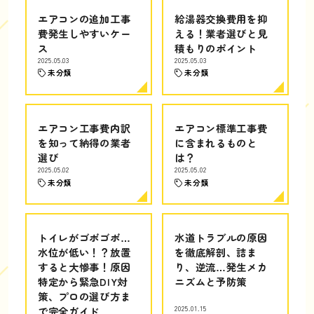
エアコンの追加工事
給湯器交換費用を抑
費発生しやすいケー
える！業者選びと見
ス
積もりのポイント
2025.05.03
2025.05.03
未分類
未分類
エアコン工事費内訳
エアコン標準工事費
を知って納得の業者
に含まれるものと
選び
は？
2025.05.02
2025.05.02
未分類
未分類
トイレがゴボゴボ…
水道トラブルの原因
水位が低い！？放置
を徹底解剖、詰ま
すると大惨事！原因
り、逆流…発生メカ
特定から緊急DIY対
ニズムと予防策
策、プロの選び方ま
で完全ガイド
2025.01.15