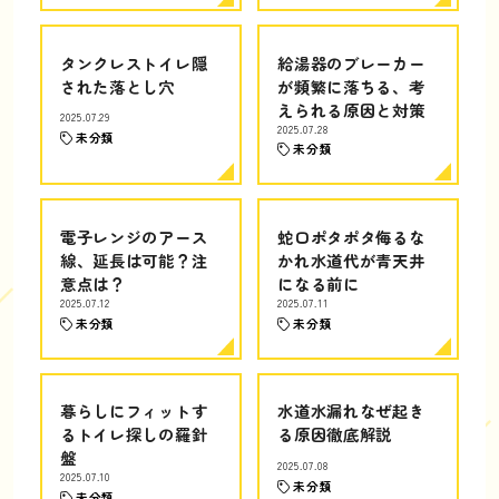
タンクレストイレ隠
給湯器のブレーカー
された落とし穴
が頻繁に落ちる、考
えられる原因と対策
2025.07.29
2025.07.28
未分類
未分類
電子レンジのアース
蛇口ポタポタ侮るな
線、延長は可能？注
かれ水道代が青天井
意点は？
になる前に
2025.07.12
2025.07.11
未分類
未分類
暮らしにフィットす
水道水漏れなぜ起き
るトイレ探しの羅針
る原因徹底解説
盤
2025.07.08
2025.07.10
未分類
未分類