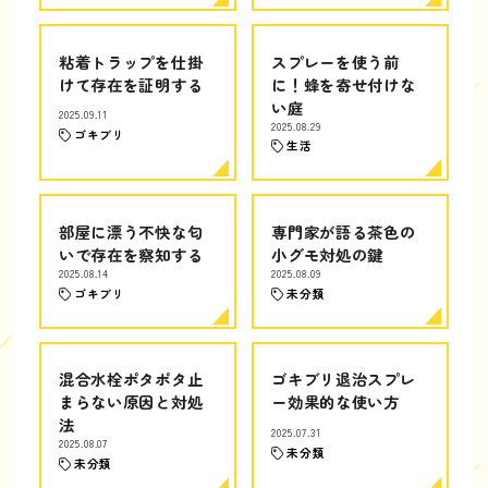
粘着トラップを仕掛
スプレーを使う前
けて存在を証明する
に！蜂を寄せ付けな
い庭
2025.09.11
2025.08.29
ゴキブリ
生活
部屋に漂う不快な匂
専門家が語る茶色の
いで存在を察知する
小グモ対処の鍵
2025.08.14
2025.08.09
ゴキブリ
未分類
混合水栓ポタポタ止
ゴキブリ退治スプレ
まらない原因と対処
ー効果的な使い方
法
2025.07.31
2025.08.07
未分類
未分類