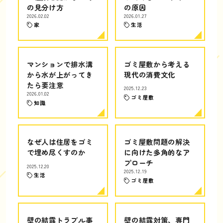
の見分け方
の原因
2026.02.02
2026.01.27
家
生活
マンションで排水溝
ゴミ屋敷から考える
から水が上がってき
現代の消費文化
たら要注意
2025.12.23
2026.01.02
ゴミ屋敷
知識
なぜ人は住居をゴミ
ゴミ屋敷問題の解決
で埋め尽くすのか
に向けた多角的なア
プローチ
2025.12.20
2025.12.19
生活
ゴミ屋敷
壁の結露トラブル事
壁の結露対策、専門