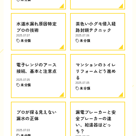
水道水漏れ原因特定
茶色い小グモ侵入経
プロの技術
路封鎖テクニック
2025.07.07
2025.07.06
未分類
未分類
電子レンジのアース
マンションのトイレ
接続、基本と注意点
リフォームどう進め
る
2025.07.05
2025.07.05
未分類
未分類
プロが探る見えない
漏電ブレーカーと安
漏水の正体
全ブレーカーの違
い、給湯器はどっ
2025.07.03
ち？
未分類