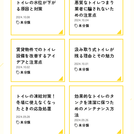
トイレの水位が下が
悪質なトイレつまり
る原因と対策
業者に騙されないた
めの注意点
2024.10.08
2024.10.04
未分類
未分類
賃貸物件でのトイレ
汲み取り式トイレが
設備を改善するアイ
残る理由とその魅力
デアと注意点
2024.10.01
2024.10.02
未分類
未分類
トイレの凍結対策！
効果的なトイレのタ
冬場に使えなくなっ
ンクを清潔に保つた
たときの応急処置
めのメンテナンス方
法
2024.09.28
2024.09.26
未分類
未分類