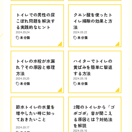
トイレでの男性の尿
クエン酸を使ったト
こぼれ問題を解決す
イレ掃除の効果と方
る実践的なヒント
法
2024.09.24
2024.09.22
未分類
未分類
トイレの水栓が水漏
ハイターでトイレの
れ？その原因と修理
黄ばみを簡単に撃退
方法
する方法
2024.09.20
2024.09.18
未分類
未分類
節水トイレの水量を
2階のトイレから「ゴ
増やしたい時に知っ
ボゴボ」音が聞こえ
ておきたいこと
る原因とは？対処法
を解説
2024.09.17
2024.09.16