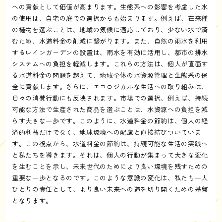
への貢献として価値が高まります。生態系への影響を考慮した水
の使用は、自宅の庭での選択からも始まります。例えば、在来種
の植物を選ぶことは、地域の気候に適応しており、少ない水で済
むため、水道料金の削減に繋がります。また、自然の雨水を利用
するレインガーデンの設置は、雨水を有効に活用し、都市の排水
システムへの負担を軽減します。これらの方法は、個人が直面す
る水道料金の問題を超えて、地域全体の水資源管理と生態系の保
全に貢献します。さらに、エコロジカルな生活への取り組みは、
日々の消費行動にも反映されます。市場での選択、例えば、持続
可能な方法で生産された商品を選ぶことは、水資源への負担を減
らす大きな一歩です。このように、水道料金の節約は、個人の経
済的利益だけでなく、地球環境への配慮と直接結びついていま
す。この視点から、水道料金の節約は、持続可能な生活の実践へ
と私たちを導きます。それは、個人の行動が集まって大きな変化
を生むことを示し、未来世代のためにより良い環境を残すための
重要な一歩となるのです。このような意識の変化は、私たち一人
ひとりの責任として、より良い未来への道を切り開くための基盤
となります。