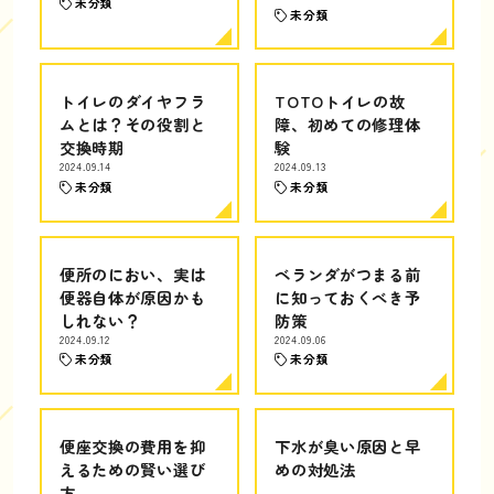
未分類
未分類
トイレのダイヤフラ
TOTOトイレの故
ムとは？その役割と
障、初めての修理体
交換時期
験
2024.09.14
2024.09.13
未分類
未分類
便所のにおい、実は
ベランダがつまる前
便器自体が原因かも
に知っておくべき予
しれない？
防策
2024.09.12
2024.09.06
未分類
未分類
便座交換の費用を抑
下水が臭い原因と早
えるための賢い選び
めの対処法
方