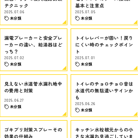
テクニック
基本と注意点
2025.07.06
2025.07.05
未分類
未分類
漏電ブレーカーと安全ブレ
トイレレバーが固い！戻り
ーカーの違い、給湯器はど
にくい時のチェックポイン
っち？
ト
2025.07.02
2025.07.01
未分類
未分類
見えない水道管水漏れ地中
トイレのチョロチョロ音は
の費用と対策
水道代の無駄遣いサインか
も
2025.06.27
2025.06.26
未分類
未分類
ゴキブリ対策スプレーその
キッチン水栓根元からの小
効果の仕組み
さな水漏れ見過ごしていま