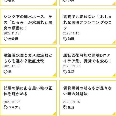
シンク下の排水ホース、そ
賃貸でも諦めない！おしゃ
の「たるみ」が水漏れと悪
れな照明プランニングのコ
臭の原因に！
ツ
2025.11.15
2025.11.10
未分類
知識
電気温水器とガス給湯器ど
原状回復可能な照明DIYア
ちらを選ぶ？徹底比較
イデア集、賃貸でも安心！
2025.10.08
2025.09.30
家
生活
部屋の隅にある黒い粒の正
賃貸照明の明るさが足りな
体を確かめる
い時の対処法
2025.09.27
2025.09.26
ゴキブリ
生活