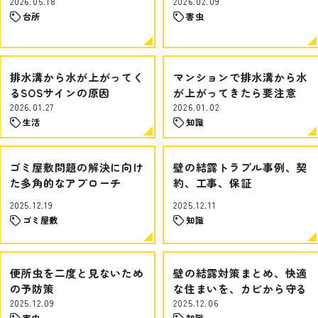
2026.05.18
2026.02.09
台所
害虫
排水溝から水が上がってく
マンションで排水溝から水
るSOSサインの原因
が上がってきたら要注意
2026.01.27
2026.01.02
生活
知識
ゴミ屋敷問題の解決に向け
壁の結露トラブル事例、契
た多角的なアプローチ
約、工事、保証
2025.12.19
2025.12.11
ゴミ屋敷
知識
便所虫を二度と見ないため
壁の結露対策まとめ、快適
の予防策
な住まいを、カビから守る
2025.12.09
2025.12.06
害虫
知識