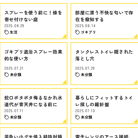
スプレーを使う前に！蜂を
部屋に漂う不快な匂いで存
寄せ付けない庭
在を察知する
2025.08.29
2025.08.14
生活
ゴキブリ
ゴキブリ退治スプレー効果
タンクレストイレ隠された
的な使い方
落とし穴
2025.07.31
2025.07.29
未分類
未分類
蛇口ポタポタ侮るなかれ水
暮らしにフィットするトイ
道代が青天井になる前に
レ探しの羅針盤
2025.07.11
2025.07.10
未分類
未分類
茶色い小グモ侵入経路封鎖
電子レンジのアース接続、