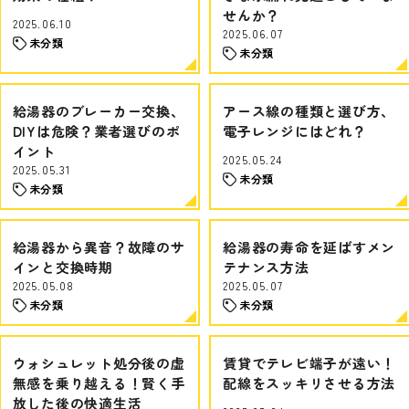
せんか？
2025.06.10
2025.06.07
未分類
未分類
給湯器のブレーカー交換、
アース線の種類と選び方、
DIYは危険？業者選びのポ
電子レンジにはどれ？
イント
2025.05.24
2025.05.31
未分類
未分類
給湯器から異音？故障のサ
給湯器の寿命を延ばすメン
インと交換時期
テナンス方法
2025.05.08
2025.05.07
未分類
未分類
ウォシュレット処分後の虚
賃貸でテレビ端子が遠い！
無感を乗り越える！賢く手
配線をスッキリさせる方法
放した後の快適生活