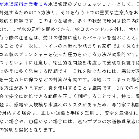
が水道局指定業者にも
水道修理のプロフェッショナルとして、
対処するためのDIY方法と、それを行う上での重要な注意点を
般的な問題です。このような場合、多くの状況で原因は蛇口内
るには、まず水の元栓を閉めてから、蛇口のハンドルを外し、古
行う際の注意点は、蛇口の種類に適したパッキンを選ぶことと
ることです。次に、トイレの水漏れや詰まりも家庭でよく見ら
ゴム製のプランジャーを使った圧力をかける方法が効果的です
つけないように注意し、衛生的な問題を考慮して適切な保護手
は冬季に多く発生する問題です。これを防ぐためには、寒波が
を一定以上に保つなどの対策が有効です。凍結してしまった場
る方法がありますが、炎を使用することは厳禁です。DIYでの
分で安全に対処できる範囲を正しく判断することです。特に、
題は、感電や大規模な水漏れのリスクがあるため、専門家に相
Yで対応する場合は、正しい知識と手順を理解し、安全を最優先
ない場合や、自信がない場合には、迷わずプロの水道修理業者
の賢明な選択となります。