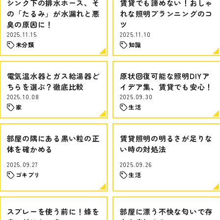
シンク下の排水ホース、そ
賃貸でも諦めない！おしゃ
の「たるみ」が水漏れと悪
れな照明プランニングのコ
臭の原因に！
ツ
2025.11.15
2025.11.10
未分類
知識
電気温水器とガス給湯器ど
原状回復可能な照明DIYア
ちらを選ぶ？徹底比較
イデア集、賃貸でも安心！
2025.10.08
2025.09.30
家
生活
部屋の隅にある黒い粒の正
賃貸照明の明るさが足りな
体を確かめる
い時の対処法
2025.09.27
2025.09.26
ゴキブリ
生活
スプレーを使う前に！蜂を
部屋に漂う不快な匂いで存