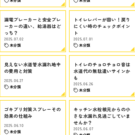
未分類
未分類
漏電ブレーカーと安全ブレ
トイレレバーが固い！戻り
ーカーの違い、給湯器はど
にくい時のチェックポイン
っち？
ト
2025.07.02
2025.07.01
未分類
未分類
見えない水道管水漏れ地中
トイレのチョロチョロ音は
の費用と対策
水道代の無駄遣いサインか
も
2025.06.27
2025.06.26
未分類
未分類
ゴキブリ対策スプレーその
キッチン水栓根元からの小
効果の仕組み
さな水漏れ見過ごしていま
せんか？
2025.06.10
2025.06.07
未分類
未分類