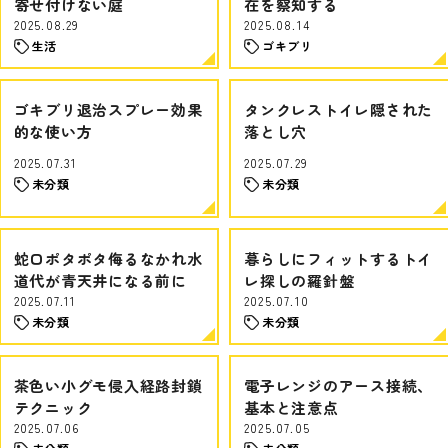
寄せ付けない庭
在を察知する
2025.08.29
2025.08.14
生活
ゴキブリ
ゴキブリ退治スプレー効果
タンクレストイレ隠された
的な使い方
落とし穴
2025.07.31
2025.07.29
未分類
未分類
蛇口ポタポタ侮るなかれ水
暮らしにフィットするトイ
道代が青天井になる前に
レ探しの羅針盤
2025.07.11
2025.07.10
未分類
未分類
茶色い小グモ侵入経路封鎖
電子レンジのアース接続、
テクニック
基本と注意点
2025.07.06
2025.07.05