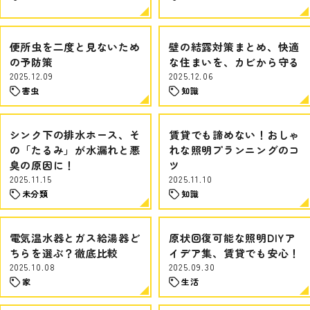
便所虫を二度と見ないため
壁の結露対策まとめ、快適
の予防策
な住まいを、カビから守る
2025.12.09
2025.12.06
害虫
知識
シンク下の排水ホース、そ
賃貸でも諦めない！おしゃ
の「たるみ」が水漏れと悪
れな照明プランニングのコ
臭の原因に！
ツ
2025.11.15
2025.11.10
未分類
知識
電気温水器とガス給湯器ど
原状回復可能な照明DIYア
ちらを選ぶ？徹底比較
イデア集、賃貸でも安心！
2025.10.08
2025.09.30
家
生活