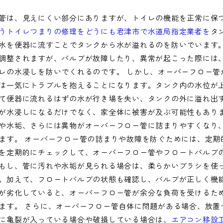
管は、見えにくい部分にありますが、トイレの機能を正常に保
うトイレつまりの修理をどうにも君津市で水道局指定業者を
タ
水を便器に流すことでタンクから水が溢れるのを防いでいます
調整されますが、バルブが故障したり、異常が起こった際には
レの水浸しを防いでくれるのです。 しかし、オーバーフロー管
は一気にトラブルを抱えることになります。タンク内の水位が
て便器に流れるはずの水が行き場を失い、タンクの外に溢れ出
が水浸しになるだけでなく、家全体に被害が及ぶ可能性もあり
や水垢、さらには異物がオーバーフロー管に詰まりやすくなり
ます。 オーバーフロー管の詰まりや故障を防ぐためには、定期
を定期的にチェックして、オーバーフロー管やフロートバルブ
もし、管に汚れや水垢が見られる場合は、柔らかいブラシを使
。加えて、フロートバルブの状態も確認し、バルブが正しく機
が劣化していると、オーバーフロー管が余分な負荷を受けるた
ます。 さらに、オーバーフロー管自体に問題がある場合、放置
に亀裂が入っている場合や破損している場合は、
エアコン移設