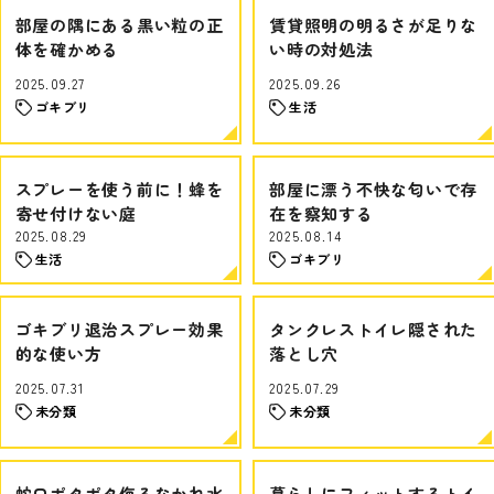
部屋の隅にある黒い粒の正
賃貸照明の明るさが足りな
体を確かめる
い時の対処法
2025.09.27
2025.09.26
ゴキブリ
生活
スプレーを使う前に！蜂を
部屋に漂う不快な匂いで存
寄せ付けない庭
在を察知する
2025.08.29
2025.08.14
生活
ゴキブリ
ゴキブリ退治スプレー効果
タンクレストイレ隠された
的な使い方
落とし穴
2025.07.31
2025.07.29
未分類
未分類
蛇口ポタポタ侮るなかれ水
暮らしにフィットするトイ