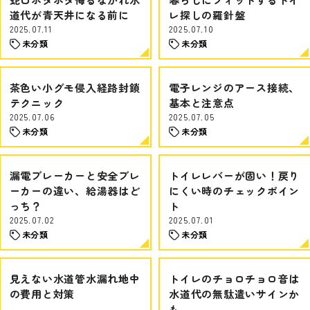
道代が青天井になる前に
レ探しの羅針盤
2025.07.11
2025.07.10
未分類
未分類
茶色い小グモ侵入経路封鎖
電子レンジのアース接続、
テクニック
基本と注意点
2025.07.06
2025.07.05
未分類
未分類
漏電ブレーカーと安全ブレ
トイレレバーが固い！戻り
ーカーの違い、給湯器はど
にくい時のチェックポイン
っち？
ト
2025.07.02
2025.07.01
未分類
未分類
見えない水道管水漏れ地中
トイレのチョロチョロ音は
の費用と対策
水道代の無駄遣いサインか
も