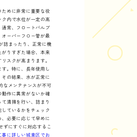
つために非常に重要な役
ンク内で水位が一定の高
。通常、フロートバルブ
、オーバーフロー管が最
が詰まったり、正常に機
上がりすぎた場合、本来
すリスクが高まります。
ます。特に、長年使用し
、その結果、水が正常に
的なメンテナンスが不可
の動作に異常がないか確
って清掃を行い、詰まり
能しているかをチェック
め、必要に応じて早めに
せずにすぐに対応するこ
工事に詳しい城東区でお