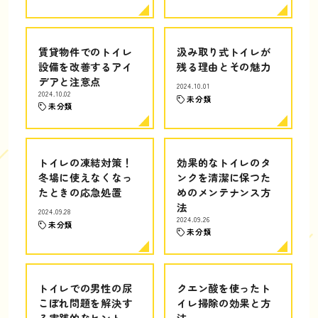
賃貸物件でのトイレ
汲み取り式トイレが
設備を改善するアイ
残る理由とその魅力
デアと注意点
2024.10.01
2024.10.02
未分類
未分類
トイレの凍結対策！
効果的なトイレのタ
冬場に使えなくなっ
ンクを清潔に保つた
たときの応急処置
めのメンテナンス方
法
2024.09.28
2024.09.26
未分類
未分類
トイレでの男性の尿
クエン酸を使ったト
こぼれ問題を解決す
イレ掃除の効果と方
る実践的なヒント
法