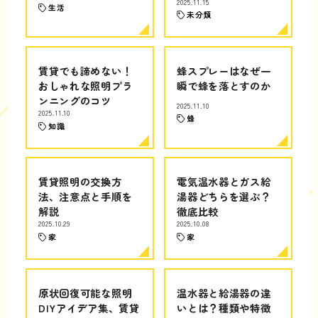
2025.11.15
生活
未分類
賃貸でも諦めない！
蜂スプレーはなぜ一
おしゃれな照明プラ
瞬で蜂を落とすのか
ンニングのコツ
2025.11.10
2025.11.10
蜂
知識
賃貸照明の交換方
電気温水器とガス給
法、注意点と手順を
湯器どちらを選ぶ？
解説
徹底比較
2025.10.29
2025.10.08
家
家
原状回復可能な照明
温水器と給湯器の違
DIYアイデア集、賃貸
いとは？種類や特徴