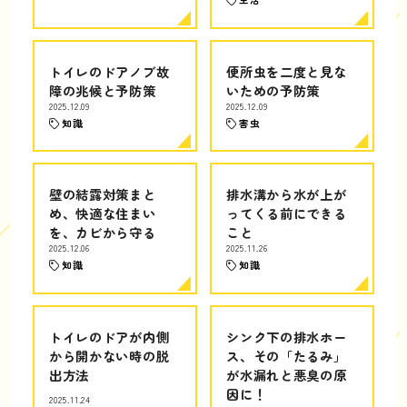
トイレのドアノブ故
便所虫を二度と見な
障の兆候と予防策
いための予防策
2025.12.09
2025.12.09
知識
害虫
壁の結露対策まと
排水溝から水が上が
め、快適な住まい
ってくる前にできる
を、カビから守る
こと
2025.12.06
2025.11.26
知識
知識
トイレのドアが内側
シンク下の排水ホー
から開かない時の脱
ス、その「たるみ」
出方法
が水漏れと悪臭の原
因に！
2025.11.24