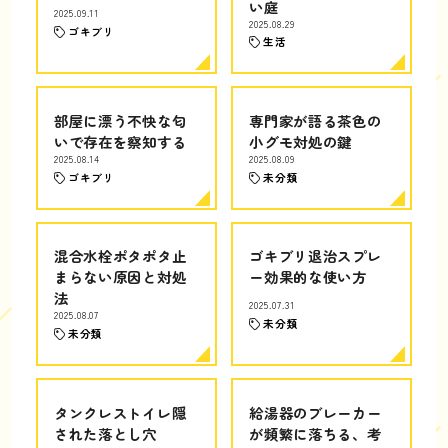
い庭
2025.09.11
2025.08.29
ゴキブリ
生活
部屋に漂う不快な匂
専門家が語る茶色の
いで存在を察知する
小グモ対処の鍵
2025.08.14
2025.08.09
ゴキブリ
未分類
混合水栓ポタポタ止
ゴキブリ退治スプレ
まらない原因と対処
ー効果的な使い方
法
2025.07.31
2025.08.07
未分類
未分類
タンクレストイレ隠
給湯器のブレーカー
された落とし穴
が頻繁に落ちる、考