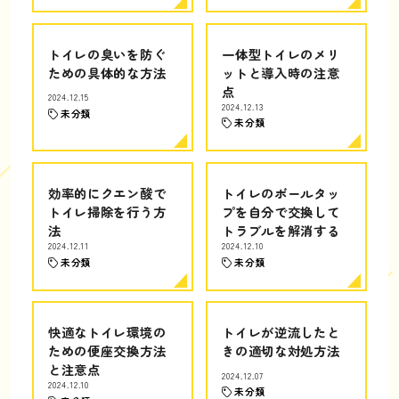
トイレの臭いを防ぐ
一体型トイレのメリ
ための具体的な方法
ットと導入時の注意
点
2024.12.15
2024.12.13
未分類
未分類
効率的にクエン酸で
トイレのボールタッ
トイレ掃除を行う方
プを自分で交換して
法
トラブルを解消する
2024.12.11
2024.12.10
未分類
未分類
快適なトイレ環境の
トイレが逆流したと
ための便座交換方法
きの適切な対処方法
と注意点
2024.12.07
2024.12.10
未分類