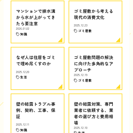
マンションで排水溝
ゴミ屋敷から考える
から水が上がってき
現代の消費文化
たら要注意
2025.12.23
2026.01.02
ゴミ屋敷
知識
なぜ人は住居をゴミ
ゴミ屋敷問題の解決
で埋め尽くすのか
に向けた多角的なア
プローチ
2025.12.20
2025.12.19
生活
ゴミ屋敷
壁の結露トラブル事
壁の結露対策、専門
例、契約、工事、保
業者に依頼する、業
証
者の選び方と費用相
場
2025.12.11
2025.12.10
知識
生活