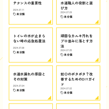
テナンスの重要性
水道職人の役割と選
び方
2024.07.11
2024.07.09
未分類
未分類
トイレの水が止まら
頑固なカルキ汚れを
ない時の応急処置法
プロ並みに落とす方
法
2024.07.08
2024.07.05
未分類
未分類
水道水漏れの原因と
蛇口のポタポタ？改
その対策
善するためのDIYガイ
ド
2024.07.04
2024.07.02
未分類
未分類