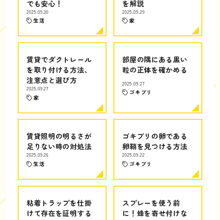
でも安心！
を解説
2025.09.30
2025.09.29
生活
家
賃貸でダクトレール
部屋の隅にある黒い
を取り付ける方法、
粒の正体を確かめる
注意点と選び方
2025.09.27
2025.09.27
ゴキブリ
家
賃貸照明の明るさが
ゴキブリの卵である
足りない時の対処法
卵鞘を見つける方法
2025.09.26
2025.09.22
生活
ゴキブリ
粘着トラップを仕掛
スプレーを使う前
けて存在を証明する
に！蜂を寄せ付けな