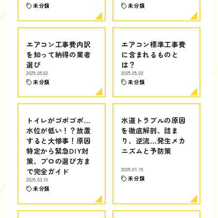
未分類
未分類
エアコン工事費内訳
エアコン標準工事費
を知って納得の業者
に含まれるものと
選び
は？
2025.05.02
2025.05.02
未分類
未分類
トイレがゴボゴボ…
水道トラブルの原因
水位が低い！？放置
を徹底解剖、詰ま
すると大惨事！原因
り、逆流…発生メカ
特定から緊急DIY対
ニズムと予防策
策、プロの選び方ま
で完全ガイド
2025.01.15
未分類
2025.03.10
未分類