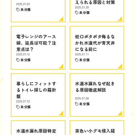
えられる原因と対策
2025.07.29
2025.07.28
未分類
未分類
電子レンジのアース
蛇口ポタポタ侮るな
線、延長は可能？注
かれ水道代が青天井
意点は？
になる前に
2025.07.12
2025.07.11
未分類
未分類
暮らしにフィットす
水道水漏れなぜ起き
るトイレ探しの羅針
る原因徹底解説
盤
2025.07.08
2025.07.10
未分類
未分類
水道水漏れ原因特定
茶色い小グモ侵入経