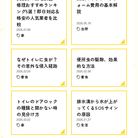
修理おすすめランキ
ォーム費用の基本解
ング5選！即日対応＆
説
格安の人気業者を比
較
2026.05.18
台所
2026.07.08
家
なぜトイレに虫が？
便所虫の駆除、効果
その意外な侵入経路
的な方法
2026.02.09
2026.02.08
害虫
害虫
トイレのドアロック
排水溝から水が上が
の種類と開かない時
ってくるSOSサイン
の見分け方
の原因
2026.02.02
2026.01.27
家
生活