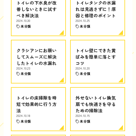
トイレの下水臭が改
トイレタンクの水漏
善しないときに試す
れは見逃さずに！原
べき解決法
因と修理のポイント
2024.10.30
2024.10.25
未分類
未分類
クラシアンにお願い
トイレ壁にできた黄
してスムーズに解決
ばみを簡単に落とす
したトイレの水漏れ
コツ
2024.10.23
2024.10.20
未分類
未分類
トイレの床掃除を時
外せないトイレ換気
短で効果的に行う方
扇でも快適さを守る
法
ための掃除法
2024.10.18
2024.10.15
未分類
未分類