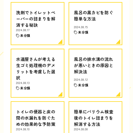
洗剤でトイレットペ
風呂の黒カビを防ぐ
ーパーの詰まりを解
簡単な方法
消する秘訣
2024.08.15
2024.08.17
未分類
未分類
水道屋さんが考える
風呂の排水溝の流れ
生ゴミ処理機のデメ
が悪いときの原因と
リットを考慮した選
解決法
択
2024.08.12
2024.08.13
未分類
未分類
トイレの便器と床の
簡単にバリウム検査
間の水漏れを防ぐた
後のトイレ詰まりを
めの効果的な予防策
解消する方法
2024.08.10
2024.08.08