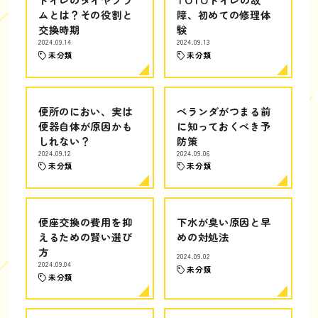
ムとは？その役割と
障、初めての修理体
交換時期
験
2024.09.14
2024.09.13
未分類
未分類
便所のにおい、実は
ベランダがつまる前
便器自体が原因かも
に知っておくべき予
しれない？
防策
2024.09.12
2024.09.06
未分類
未分類
便座交換の費用を抑
下水が臭い原因と早
えるための賢い選び
めの対処法
方
2024.09.02
2024.09.04
未分類
未分類