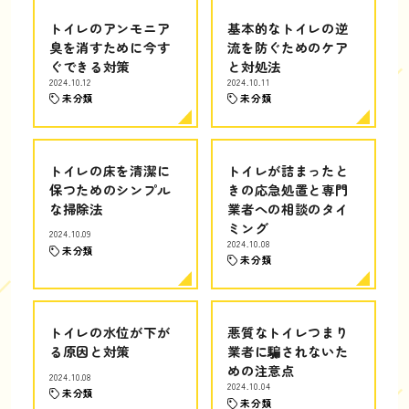
トイレのアンモニア
基本的なトイレの逆
臭を消すために今す
流を防ぐためのケア
ぐできる対策
と対処法
2024.10.12
2024.10.11
未分類
未分類
トイレの床を清潔に
トイレが詰まったと
保つためのシンプル
きの応急処置と専門
な掃除法
業者への相談のタイ
ミング
2024.10.09
2024.10.08
未分類
未分類
トイレの水位が下が
悪質なトイレつまり
る原因と対策
業者に騙されないた
めの注意点
2024.10.08
2024.10.04
未分類
未分類