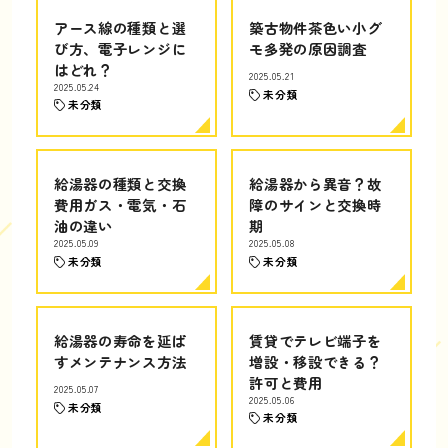
アース線の種類と選
築古物件茶色い小グ
び方、電子レンジに
モ多発の原因調査
はどれ？
2025.05.21
2025.05.24
未分類
未分類
給湯器の種類と交換
給湯器から異音？故
費用ガス・電気・石
障のサインと交換時
油の違い
期
2025.05.09
2025.05.08
未分類
未分類
給湯器の寿命を延ば
賃貸でテレビ端子を
すメンテナンス方法
増設・移設できる？
許可と費用
2025.05.07
2025.05.06
未分類
未分類