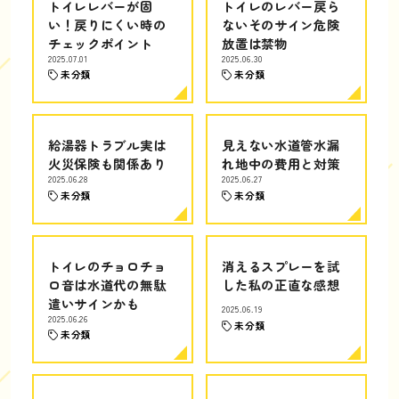
トイレレバーが固
トイレのレバー戻ら
い！戻りにくい時の
ないそのサイン危険
チェックポイント
放置は禁物
2025.07.01
2025.06.30
未分類
未分類
給湯器トラブル実は
見えない水道管水漏
火災保険も関係あり
れ地中の費用と対策
2025.06.28
2025.06.27
未分類
未分類
トイレのチョロチョ
消えるスプレーを試
ロ音は水道代の無駄
した私の正直な感想
遣いサインかも
2025.06.19
2025.06.26
未分類
未分類