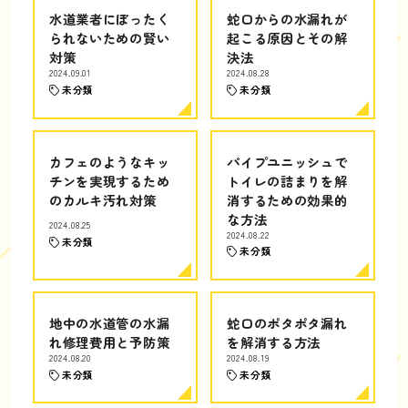
水道業者にぼったく
蛇口からの水漏れが
られないための賢い
起こる原因とその解
対策
決法
2024.09.01
2024.08.28
未分類
未分類
カフェのようなキッ
パイプユニッシュで
チンを実現するため
トイレの詰まりを解
のカルキ汚れ対策
消するための効果的
な方法
2024.08.25
2024.08.22
未分類
未分類
地中の水道管の水漏
蛇口のポタポタ漏れ
れ修理費用と予防策
を解消する方法
2024.08.20
2024.08.19
未分類
未分類