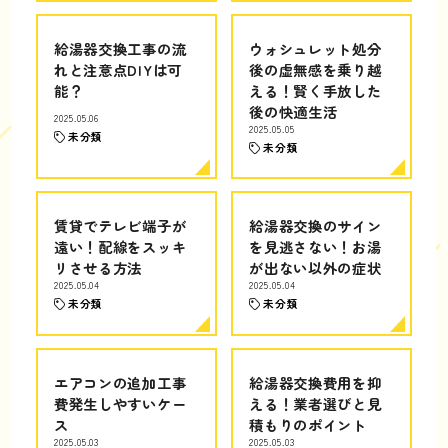
給湯器交換工事の流
ウォシュレット処分
れと注意点DIYは可
後の虚無感を乗り越
能？
える！賢く手放した
後の快適生活
2025.05.06
2025.05.05
未分類
未分類
賃貸でテレビ端子が
給湯器交換のサイン
遠い！配線をスッキ
を見逃さない！お湯
リさせる方法
が出ない以外の症状
2025.05.04
2025.05.04
未分類
未分類
エアコンの追加工事
給湯器交換費用を抑
費発生しやすいケー
える！業者選びと見
ス
積もりのポイント
2025.05.03
2025.05.03