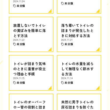
2024.11.24
未分類
未分類
放置しないでトイレ
落ち着いてトイレの
の黄ばみを簡単に落
詰まりが発生したと
とす方法
きに対処する方法
2024.11.22
2024.11.21
未分類
未分類
トイレが詰まり気味
トイレの水量を減ら
のときに重曹が役立
して無理なく節水す
つ理由と手順
る方法
2024.11.15
2024.11.14
未分類
未分類
トイレのオーバーフ
未然に男子トイレの
ロー管の役割と詰ま
尿石詰まりを防ぐた