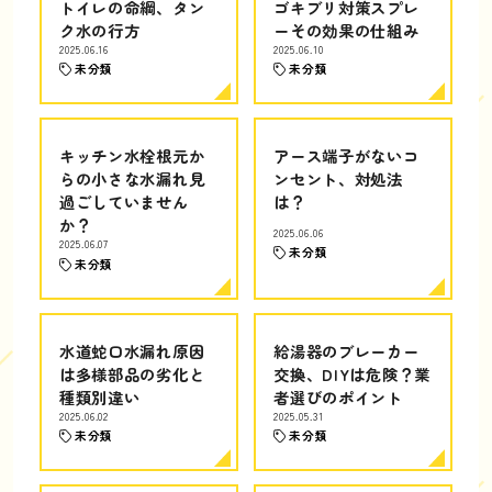
トイレの命綱、タン
ゴキブリ対策スプレ
ク水の行方
ーその効果の仕組み
2025.06.16
2025.06.10
未分類
未分類
キッチン水栓根元か
アース端子がないコ
らの小さな水漏れ見
ンセント、対処法
過ごしていません
は？
か？
2025.06.06
2025.06.07
未分類
未分類
水道蛇口水漏れ原因
給湯器のブレーカー
は多様部品の劣化と
交換、DIYは危険？業
種類別違い
者選びのポイント
2025.06.02
2025.05.31
未分類
未分類