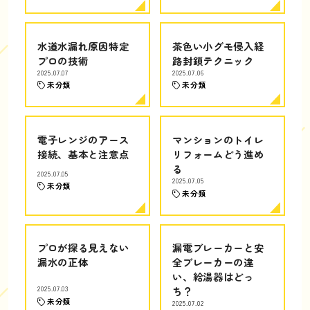
水道水漏れ原因特定
茶色い小グモ侵入経
プロの技術
路封鎖テクニック
2025.07.07
2025.07.06
未分類
未分類
電子レンジのアース
マンションのトイレ
接続、基本と注意点
リフォームどう進め
る
2025.07.05
2025.07.05
未分類
未分類
プロが探る見えない
漏電ブレーカーと安
漏水の正体
全ブレーカーの違
い、給湯器はどっ
2025.07.03
ち？
未分類
2025.07.02