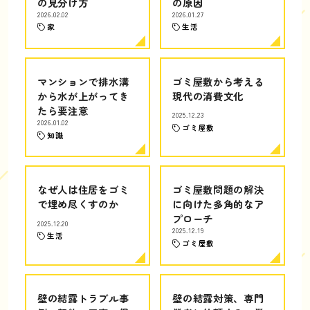
の見分け方
の原因
2026.02.02
2026.01.27
家
生活
マンションで排水溝
ゴミ屋敷から考える
から水が上がってき
現代の消費文化
たら要注意
2025.12.23
2026.01.02
ゴミ屋敷
知識
なぜ人は住居をゴミ
ゴミ屋敷問題の解決
で埋め尽くすのか
に向けた多角的なア
プローチ
2025.12.20
2025.12.19
生活
ゴミ屋敷
壁の結露トラブル事
壁の結露対策、専門