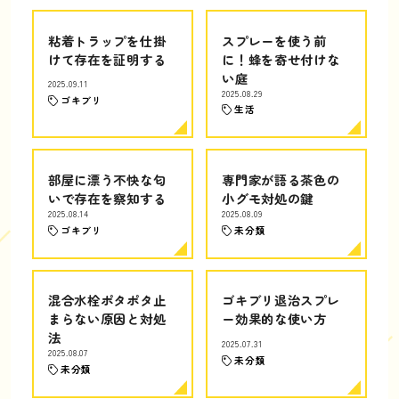
粘着トラップを仕掛
スプレーを使う前
けて存在を証明する
に！蜂を寄せ付けな
い庭
2025.09.11
2025.08.29
ゴキブリ
生活
部屋に漂う不快な匂
専門家が語る茶色の
いで存在を察知する
小グモ対処の鍵
2025.08.14
2025.08.09
ゴキブリ
未分類
混合水栓ポタポタ止
ゴキブリ退治スプレ
まらない原因と対処
ー効果的な使い方
法
2025.07.31
2025.08.07
未分類
未分類