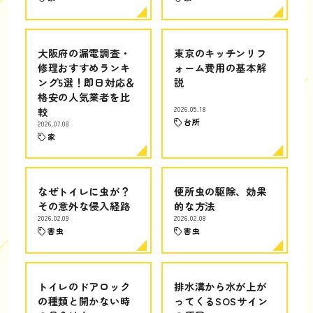
大阪府の漏電調査・
東京のキッチンリフ
修理おすすめランキ
ォーム費用の基本解
ング5選！即日対応＆
説
格安の人気業者を比
較
2026.05.18
台所
2026.07.08
家
なぜトイレに虫が？
便所虫の駆除、効果
その意外な侵入経路
的な方法
2026.02.09
2026.02.08
害虫
害虫
トイレのドアロック
排水溝から水が上が
の種類と開かない時
ってくるSOSサイン