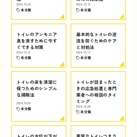
2024.10.18
2024.10.15
未分類
未分類
トイレのアンモニア
基本的なトイレの逆
臭を消すために今す
流を防ぐためのケア
ぐできる対策
と対処法
2024.10.12
2024.10.11
未分類
未分類
トイレの床を清潔に
トイレが詰まったと
保つためのシンプル
きの応急処置と専門
な掃除法
業者への相談のタイ
ミング
2024.10.09
2024.10.08
未分類
未分類
トイレの水位が下が
悪質なトイレつまり