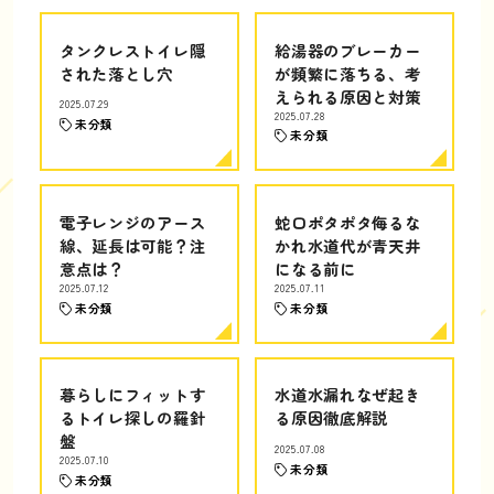
タンクレストイレ隠
給湯器のブレーカー
された落とし穴
が頻繁に落ちる、考
えられる原因と対策
2025.07.29
2025.07.28
未分類
未分類
電子レンジのアース
蛇口ポタポタ侮るな
線、延長は可能？注
かれ水道代が青天井
意点は？
になる前に
2025.07.12
2025.07.11
未分類
未分類
暮らしにフィットす
水道水漏れなぜ起き
るトイレ探しの羅針
る原因徹底解説
盤
2025.07.08
2025.07.10
未分類
未分類