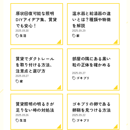
原状回復可能な照明
温水器と給湯器の違
DIYアイデア集、賃貸
いとは？種類や特徴
でも安心！
を解説
2025.09.30
2025.09.29
生活
家
賃貸でダクトレール
部屋の隅にある黒い
を取り付ける方法、
粒の正体を確かめる
注意点と選び方
2025.09.27
2025.09.27
ゴキブリ
家
賃貸照明の明るさが
ゴキブリの卵である
足りない時の対処法
卵鞘を見つける方法
2025.09.26
2025.09.22
生活
ゴキブリ