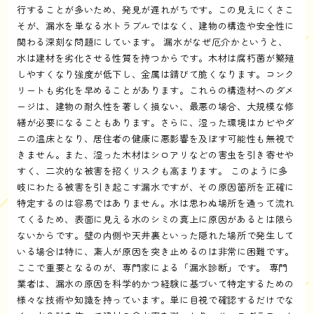
行することが多いため、発見が遅れがちです。この見えにくさこ
そが、漏水を単なる水トラブルではなく、建物の構造や安全性に
関わる深刻な問題にしています。 漏水がなぜ厄介かというと、
水は建材を劣化させる性質を持つからです。木材は腐朽菌が繁殖
しやすくなり強度が低下し、金属は錆びて脆くなります。コンク
リートも劣化を早めることがあります。これらの構造材へのダメ
ージは、建物の耐久性を著しく損ない、最悪の場合、大規模な修
繕が必要になることもあります。さらに、湿った環境はカビやダ
ニの温床となり、居住者の健康に悪影響を及ぼす可能性も無視で
きません。また、湿った木材はシロアリなどの害虫を引き寄せや
すく、二次的な被害を招くリスクも高まります。 このように多
岐にわたる被害を引き起こす漏水ですが、その原因箇所を正確に
特定するのは容易ではありません。水は思わぬ場所を通って流れ
てくるため、表面に見える水のシミの真上に原因があるとは限ら
ないからです。壁の内側や天井裏といった隠れた場所で発生して
いる場合は特に、素人が原因を突き止めるのは非常に困難です。
ここで重要となるのが、専門家による「漏水診断」です。 専門
業者は、漏水の原因を科学的かつ経験に基づいて特定するための
様々な技術や知識を持っています。単に目視で確認するだけでな