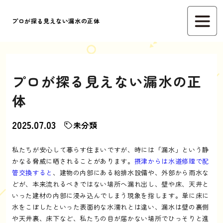
プロが探る見えない漏水の正体
プロが探る見えない漏水の正
体
2025.07.03
未分類
私たちが安心して暮らす住まいですが、時には「漏水」という静
かなる脅威に晒されることがあります。
摂津からは水道修理で配
管交換すると
、建物の内部にある給排水設備や、外部から雨水な
どが、本来流れるべきではない場所へ漏れ出し、壁や床、天井と
いった建材の内部に浸み込んでしまう現象を指します。単に床に
水をこぼしたといった表面的な水濡れとは違い、漏水は壁の裏側
や天井裏、床下など、私たちの目が届かない場所でひっそりと進