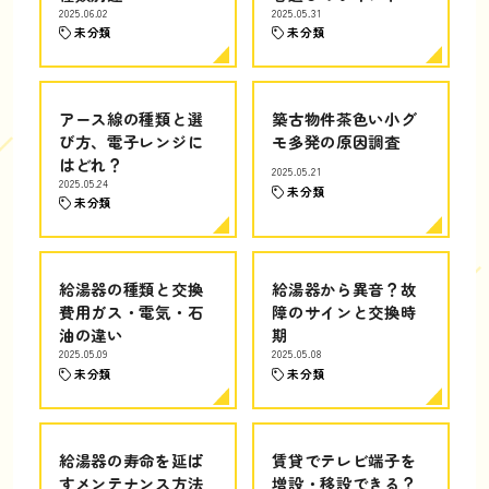
2025.06.02
2025.05.31
未分類
未分類
アース線の種類と選
築古物件茶色い小グ
び方、電子レンジに
モ多発の原因調査
はどれ？
2025.05.21
2025.05.24
未分類
未分類
給湯器の種類と交換
給湯器から異音？故
費用ガス・電気・石
障のサインと交換時
油の違い
期
2025.05.09
2025.05.08
未分類
未分類
給湯器の寿命を延ば
賃貸でテレビ端子を
すメンテナンス方法
増設・移設できる？