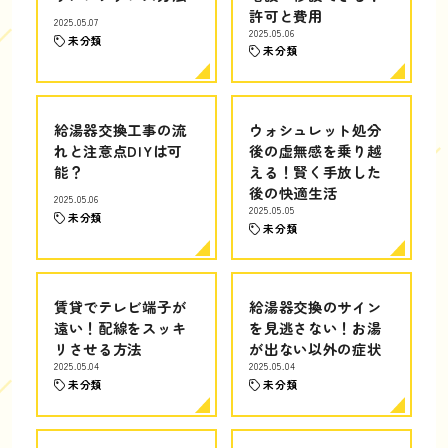
許可と費用
2025.05.07
2025.05.06
未分類
未分類
給湯器交換工事の流
ウォシュレット処分
れと注意点DIYは可
後の虚無感を乗り越
能？
える！賢く手放した
後の快適生活
2025.05.06
2025.05.05
未分類
未分類
賃貸でテレビ端子が
給湯器交換のサイン
遠い！配線をスッキ
を見逃さない！お湯
リさせる方法
が出ない以外の症状
2025.05.04
2025.05.04
未分類
未分類