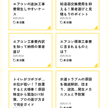
エアコンの追加工事
給湯器交換費用を抑
費発生しやすいケー
える！業者選びと見
ス
積もりのポイント
2025.05.03
2025.05.03
未分類
未分類
エアコン工事費内訳
エアコン標準工事費
を知って納得の業者
に含まれるものと
選び
は？
2025.05.02
2025.05.02
未分類
未分類
トイレがゴボゴボ…
水道トラブルの原因
水位が低い！？放置
を徹底解剖、詰ま
すると大惨事！原因
り、逆流…発生メカ
特定から緊急DIY対
ニズムと予防策
策、プロの選び方ま
で完全ガイド
2025.01.15
未分類