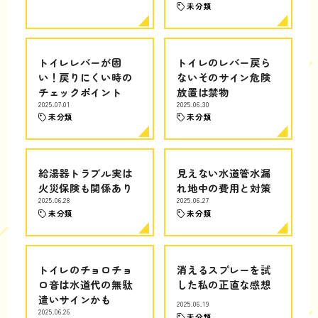
未分類
トイレレバーが固
トイレのレバー戻ら
い！戻りにくい時の
ないそのサイン危険
チェックポイント
放置は禁物
2025.07.01
2025.06.30
未分類
未分類
給湯器トラブル実は
見えない水道管水漏
火災保険も関係あり
れ地中の費用と対策
2025.06.28
2025.06.27
未分類
未分類
トイレのチョロチョ
消えるスプレーを試
ロ音は水道代の無駄
した私の正直な感想
遣いサインかも
2025.06.19
2025.06.26
未分類