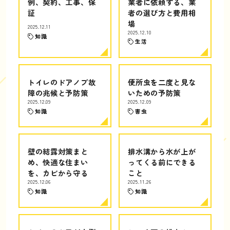
例、契約、工事、保
業者に依頼する、業
証
者の選び方と費用相
場
2025.12.11
2025.12.10
知識
生活
トイレのドアノブ故
便所虫を二度と見な
障の兆候と予防策
いための予防策
2025.12.09
2025.12.09
知識
害虫
壁の結露対策まと
排水溝から水が上が
め、快適な住まい
ってくる前にできる
を、カビから守る
こと
2025.12.06
2025.11.26
知識
知識