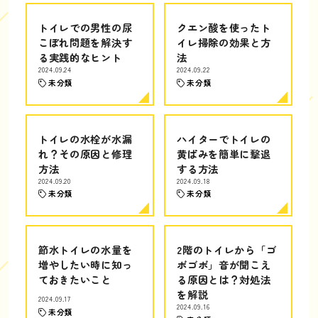
トイレでの男性の尿
クエン酸を使ったト
こぼれ問題を解決す
イレ掃除の効果と方
る実践的なヒント
法
2024.09.24
2024.09.22
未分類
未分類
トイレの水栓が水漏
ハイターでトイレの
れ？その原因と修理
黄ばみを簡単に撃退
方法
する方法
2024.09.20
2024.09.18
未分類
未分類
節水トイレの水量を
2階のトイレから「ゴ
増やしたい時に知っ
ボゴボ」音が聞こえ
ておきたいこと
る原因とは？対処法
を解説
2024.09.17
2024.09.16
未分類