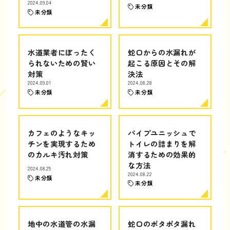
2024.09.04
未分類
未分類
水道業者にぼったく
蛇口からの水漏れが
られないための賢い
起こる原因とその解
対策
決法
2024.09.01
2024.08.28
未分類
未分類
カフェのようなキッ
パイプユニッシュで
チンを実現するため
トイレの詰まりを解
のカルキ汚れ対策
消するための効果的
な方法
2024.08.25
2024.08.22
未分類
未分類
地中の水道管の水漏
蛇口のポタポタ漏れ