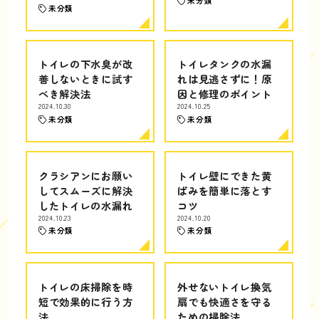
未分類
未分類
トイレの下水臭が改
トイレタンクの水漏
善しないときに試す
れは見逃さずに！原
べき解決法
因と修理のポイント
2024.10.30
2024.10.25
未分類
未分類
クラシアンにお願い
トイレ壁にできた黄
してスムーズに解決
ばみを簡単に落とす
したトイレの水漏れ
コツ
2024.10.23
2024.10.20
未分類
未分類
トイレの床掃除を時
外せないトイレ換気
短で効果的に行う方
扇でも快適さを守る
法
ための掃除法