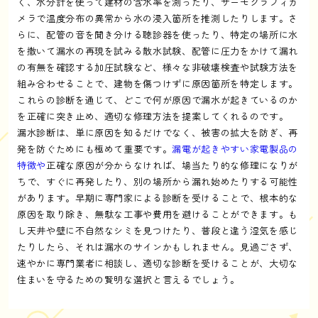
く、水分計を使って建材の含水率を測ったり、サーモグラフィカ
メラで温度分布の異常から水の浸入箇所を推測したりします。さ
らに、配管の音を聞き分ける聴診器を使ったり、特定の場所に水
を撒いて漏水の再現を試みる散水試験、配管に圧力をかけて漏れ
の有無を確認する加圧試験など、様々な非破壊検査や試験方法を
組み合わせることで、建物を傷つけずに原因箇所を特定します。
これらの診断を通じて、どこで何が原因で漏水が起きているのか
を正確に突き止め、適切な修理方法を提案してくれるのです。
漏水診断は、単に原因を知るだけでなく、被害の拡大を防ぎ、再
発を防ぐためにも極めて重要です。
漏電が起きやすい家電製品の
特徴や
正確な原因が分からなければ、場当たり的な修理になりが
ちで、すぐに再発したり、別の場所から漏れ始めたりする可能性
があります。早期に専門家による診断を受けることで、根本的な
原因を取り除き、無駄な工事や費用を避けることができます。も
し天井や壁に不自然なシミを見つけたり、普段と違う湿気を感じ
たりしたら、それは漏水のサインかもしれません。見過ごさず、
速やかに専門業者に相談し、適切な診断を受けることが、大切な
住まいを守るための賢明な選択と言えるでしょう。