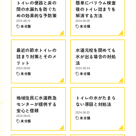
トイレの便器と床の
簡単にバリウム検査
間の水漏れを防ぐた
後のトイレ詰まりを
めの効果的な予防策
解消する方法
2024.08.10
2024.08.08
未分類
未分類
最近の節水トイレの
水道元栓を閉めても
詰まり対策とそのメ
水が出る場合の対処
リット
法
2024.08.06
2024.08.04
未分類
未分類
地域住民に水道救急
トイレの水がたまら
センターが提供する
ない原因と対処法
安心と信頼
2024.08.02
2024.08.03
未分類
未分類