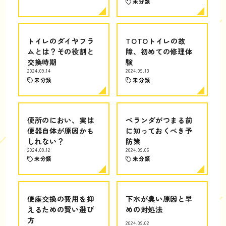
未分類
トイレのダイヤフラ
TOTOトイレの故
ムとは？その役割と
障、初めての修理体
交換時期
験
2024.09.14
2024.09.13
未分類
未分類
便所のにおい、実は
ベランダがつまる前
便器自体が原因かも
に知っておくべき予
しれない？
防策
2024.09.12
2024.09.06
未分類
未分類
便座交換の費用を抑
下水が臭い原因と早
えるための賢い選び
めの対処法
方
2024.09.02