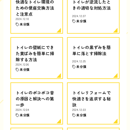
快適なトイレ環境の
トイレが逆流したと
ための便座交換方法
きの適切な対処方法
と注意点
2024.12.07
2024.12.10
未分類
未分類
トイレの壁紙にでき
トイレの黒ずみを簡
た黄ばみを簡単に掃
単に落とす掃除法
除する方法
2024.12.05
2024.12.06
未分類
未分類
トイレのボコボコ音
トイレリフォームで
の原因と解決への第
快適さを追求する秘
一歩
訣
2024.12.04
2024.12.03
未分類
未分類