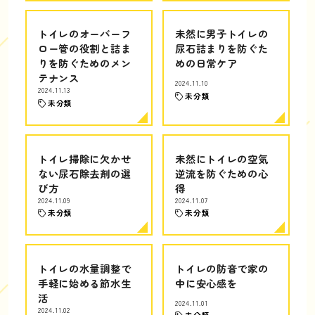
トイレのオーバーフ
未然に男子トイレの
ロー管の役割と詰ま
尿石詰まりを防ぐた
りを防ぐためのメン
めの日常ケア
テナンス
2024.11.10
2024.11.13
未分類
未分類
トイレ掃除に欠かせ
未然にトイレの空気
ない尿石除去剤の選
逆流を防ぐための心
び方
得
2024.11.09
2024.11.07
未分類
未分類
トイレの水量調整で
トイレの防音で家の
手軽に始める節水生
中に安心感を
活
2024.11.01
2024.11.02