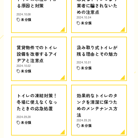
る原因と対策
業者に騙されないた
めの注意点
2024.10.08
2024.10.04
未分類
未分類
賃貸物件でのトイレ
汲み取り式トイレが
設備を改善するアイ
残る理由とその魅力
デアと注意点
2024.10.01
2024.10.02
未分類
未分類
トイレの凍結対策！
効果的なトイレのタ
冬場に使えなくなっ
ンクを清潔に保つた
たときの応急処置
めのメンテナンス方
法
2024.09.28
2024.09.26
未分類
未分類