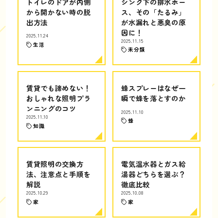
トイレのドアが内側
シンク下の排水ホー
から開かない時の脱
ス、その「たるみ」
出方法
が水漏れと悪臭の原
因に！
2025.11.24
2025.11.15
生活
未分類
賃貸でも諦めない！
蜂スプレーはなぜ一
おしゃれな照明プラ
瞬で蜂を落とすのか
ンニングのコツ
2025.11.10
2025.11.10
蜂
知識
賃貸照明の交換方
電気温水器とガス給
法、注意点と手順を
湯器どちらを選ぶ？
解説
徹底比較
2025.10.29
2025.10.08
家
家