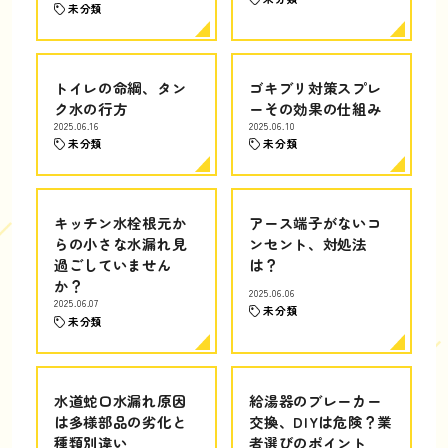
未分類
トイレの命綱、タン
ゴキブリ対策スプレ
ク水の行方
ーその効果の仕組み
2025.06.16
2025.06.10
未分類
未分類
キッチン水栓根元か
アース端子がないコ
らの小さな水漏れ見
ンセント、対処法
過ごしていません
は？
か？
2025.06.06
2025.06.07
未分類
未分類
水道蛇口水漏れ原因
給湯器のブレーカー
は多様部品の劣化と
交換、DIYは危険？業
種類別違い
者選びのポイント