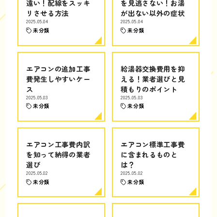
遠い！配線をスッキ
を見逃さない！お湯
リさせる方法
が出ない以外の症状
2025.05.04
2025.05.04
未分類
未分類
エアコンの追加工事
給湯器交換費用を抑
費発生しやすいケー
える！業者選びと見
ス
積もりのポイント
2025.05.03
2025.05.03
未分類
未分類
エアコン工事費内訳
エアコン標準工事費
を知って納得の業者
に含まれるものと
選び
は？
2025.05.02
2025.05.02
未分類
未分類