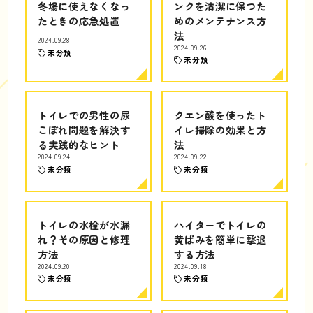
冬場に使えなくなっ
ンクを清潔に保つた
たときの応急処置
めのメンテナンス方
法
2024.09.28
2024.09.26
未分類
未分類
トイレでの男性の尿
クエン酸を使ったト
こぼれ問題を解決す
イレ掃除の効果と方
る実践的なヒント
法
2024.09.24
2024.09.22
未分類
未分類
トイレの水栓が水漏
ハイターでトイレの
れ？その原因と修理
黄ばみを簡単に撃退
方法
する方法
2024.09.20
2024.09.18
未分類
未分類