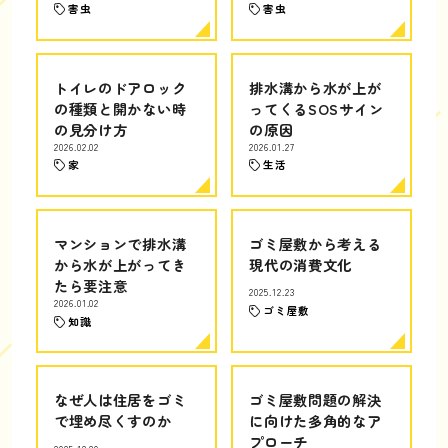
害虫
害虫
トイレのドアロック
排水溝から水が上が
の種類と開かない時
ってくるSOSサイン
の見分け方
の原因
2026.02.02
2026.01.27
家
生活
マンションで排水溝
ゴミ屋敷から考える
から水が上がってき
現代の消費文化
たら要注意
2025.12.23
2026.01.02
ゴミ屋敷
知識
なぜ人は住居をゴミ
ゴミ屋敷問題の解決
で埋め尽くすのか
に向けた多角的なア
プローチ