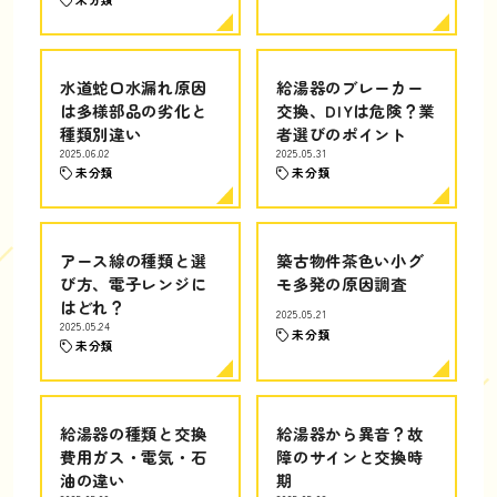
水道蛇口水漏れ原因
給湯器のブレーカー
は多様部品の劣化と
交換、DIYは危険？業
種類別違い
者選びのポイント
2025.06.02
2025.05.31
未分類
未分類
アース線の種類と選
築古物件茶色い小グ
び方、電子レンジに
モ多発の原因調査
はどれ？
2025.05.21
2025.05.24
未分類
未分類
給湯器の種類と交換
給湯器から異音？故
費用ガス・電気・石
障のサインと交換時
油の違い
期