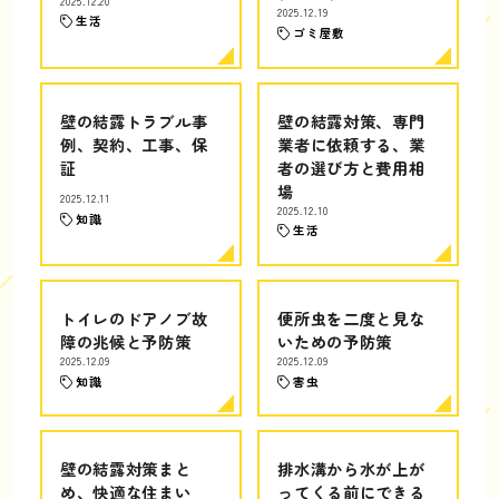
2025.12.20
2025.12.19
生活
ゴミ屋敷
壁の結露トラブル事
壁の結露対策、専門
例、契約、工事、保
業者に依頼する、業
証
者の選び方と費用相
場
2025.12.11
2025.12.10
知識
生活
トイレのドアノブ故
便所虫を二度と見な
障の兆候と予防策
いための予防策
2025.12.09
2025.12.09
知識
害虫
壁の結露対策まと
排水溝から水が上が
め、快適な住まい
ってくる前にできる