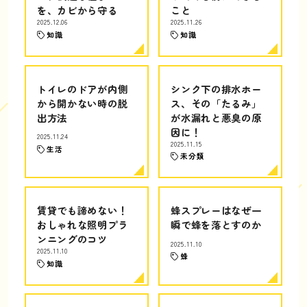
を、カビから守る
こと
2025.12.06
2025.11.26
知識
知識
トイレのドアが内側
シンク下の排水ホー
から開かない時の脱
ス、その「たるみ」
出方法
が水漏れと悪臭の原
因に！
2025.11.24
2025.11.15
生活
未分類
賃貸でも諦めない！
蜂スプレーはなぜ一
おしゃれな照明プラ
瞬で蜂を落とすのか
ンニングのコツ
2025.11.10
2025.11.10
蜂
知識