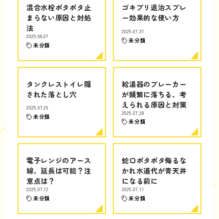
混合水栓ポタポタ止
ゴキブリ退治スプレ
まらない原因と対処
ー効果的な使い方
法
2025.07.31
2025.08.07
未分類
未分類
タンクレストイレ隠
給湯器のブレーカー
された落とし穴
が頻繁に落ちる、考
えられる原因と対策
2025.07.29
2025.07.28
未分類
未分類
電子レンジのアース
蛇口ポタポタ侮るな
線、延長は可能？注
かれ水道代が青天井
意点は？
になる前に
2025.07.12
2025.07.11
未分類
未分類