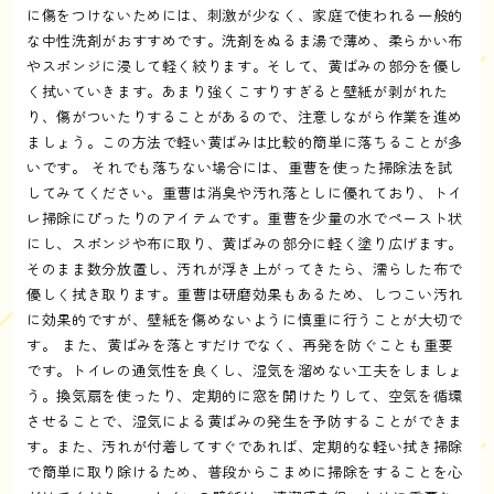
に傷をつけないためには、刺激が少なく、家庭で使われる一般的
な中性洗剤がおすすめです。洗剤をぬるま湯で薄め、柔らかい布
やスポンジに浸して軽く絞ります。そして、黄ばみの部分を優し
く拭いていきます。あまり強くこすりすぎると壁紙が剥がれた
り、傷がついたりすることがあるので、注意しながら作業を進め
ましょう。この方法で軽い黄ばみは比較的簡単に落ちることが多
いです。 それでも落ちない場合には、重曹を使った掃除法を試
してみてください。重曹は消臭や汚れ落としに優れており、トイ
レ掃除にぴったりのアイテムです。重曹を少量の水でペースト状
にし、スポンジや布に取り、黄ばみの部分に軽く塗り広げます。
そのまま数分放置し、汚れが浮き上がってきたら、濡らした布で
優しく拭き取ります。重曹は研磨効果もあるため、しつこい汚れ
に効果的ですが、壁紙を傷めないように慎重に行うことが大切で
す。 また、黄ばみを落とすだけでなく、再発を防ぐことも重要
です。トイレの通気性を良くし、湿気を溜めない工夫をしましょ
う。換気扇を使ったり、定期的に窓を開けたりして、空気を循環
させることで、湿気による黄ばみの発生を予防することができま
す。また、汚れが付着してすぐであれば、定期的な軽い拭き掃除
で簡単に取り除けるため、普段からこまめに掃除をすることを心