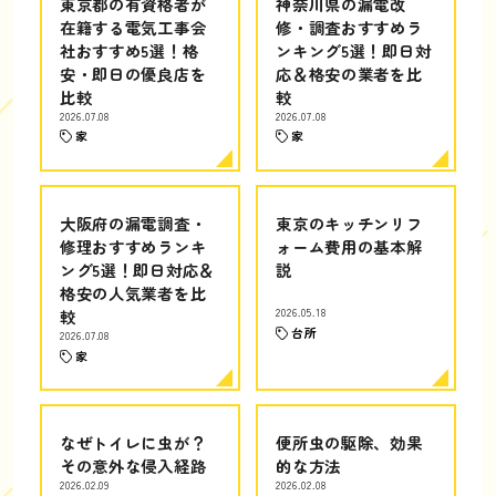
東京都の有資格者が
神奈川県の漏電改
在籍する電気工事会
修・調査おすすめラ
社おすすめ5選！格
ンキング5選！即日対
安・即日の優良店を
応＆格安の業者を比
比較
較
2026.07.08
2026.07.08
家
家
大阪府の漏電調査・
東京のキッチンリフ
修理おすすめランキ
ォーム費用の基本解
ング5選！即日対応＆
説
格安の人気業者を比
較
2026.05.18
台所
2026.07.08
家
なぜトイレに虫が？
便所虫の駆除、効果
その意外な侵入経路
的な方法
2026.02.09
2026.02.08