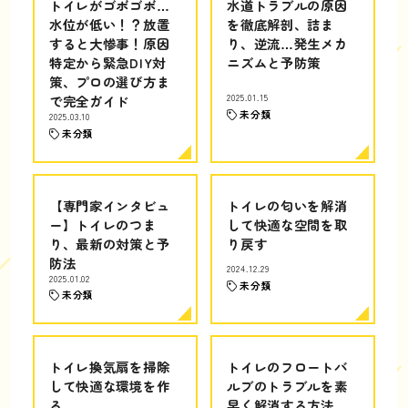
トイレがゴボゴボ…
水道トラブルの原因
水位が低い！？放置
を徹底解剖、詰ま
すると大惨事！原因
り、逆流…発生メカ
特定から緊急DIY対
ニズムと予防策
策、プロの選び方ま
で完全ガイド
2025.01.15
未分類
2025.03.10
未分類
【専門家インタビュ
トイレの匂いを解消
ー】トイレのつま
して快適な空間を取
り、最新の対策と予
り戻す
防法
2024.12.29
2025.01.02
未分類
未分類
トイレ換気扇を掃除
トイレのフロートバ
して快適な環境を作
ルブのトラブルを素
る
早く解消する方法