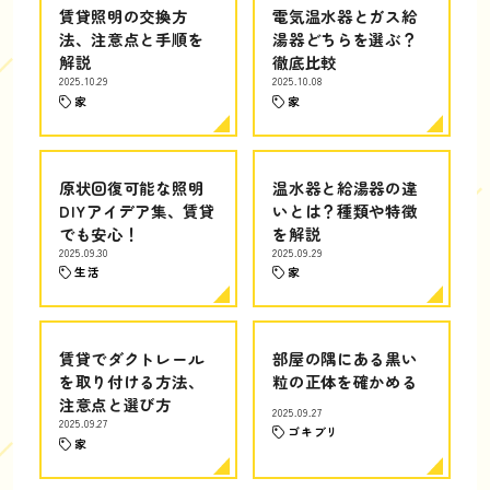
賃貸照明の交換方
電気温水器とガス給
法、注意点と手順を
湯器どちらを選ぶ？
解説
徹底比較
2025.10.29
2025.10.08
家
家
原状回復可能な照明
温水器と給湯器の違
DIYアイデア集、賃貸
いとは？種類や特徴
でも安心！
を解説
2025.09.30
2025.09.29
生活
家
賃貸でダクトレール
部屋の隅にある黒い
を取り付ける方法、
粒の正体を確かめる
注意点と選び方
2025.09.27
2025.09.27
ゴキブリ
家