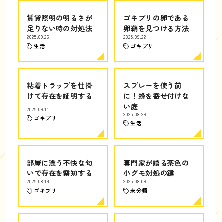
賃貸照明の明るさが
ゴキブリの卵である
足りない時の対処法
卵鞘を見つける方法
2025.09.26
2025.09.22
生活
ゴキブリ
粘着トラップを仕掛
スプレーを使う前
けて存在を証明する
に！蜂を寄せ付けな
い庭
2025.09.11
2025.08.29
ゴキブリ
生活
部屋に漂う不快な匂
専門家が語る茶色の
いで存在を察知する
小グモ対処の鍵
2025.08.14
2025.08.09
ゴキブリ
未分類