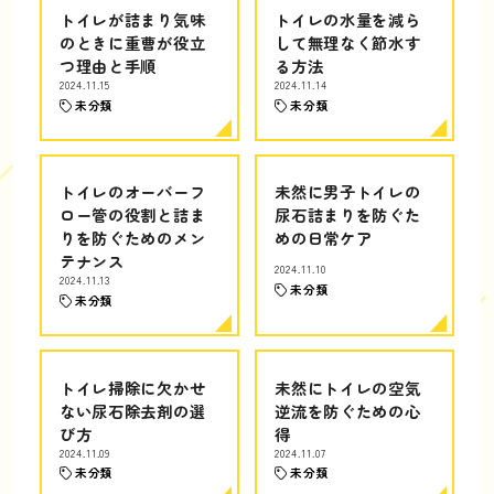
トイレが詰まり気味
トイレの水量を減ら
のときに重曹が役立
して無理なく節水す
つ理由と手順
る方法
2024.11.15
2024.11.14
未分類
未分類
トイレのオーバーフ
未然に男子トイレの
ロー管の役割と詰ま
尿石詰まりを防ぐた
りを防ぐためのメン
めの日常ケア
テナンス
2024.11.10
2024.11.13
未分類
未分類
トイレ掃除に欠かせ
未然にトイレの空気
ない尿石除去剤の選
逆流を防ぐための心
び方
得
2024.11.09
2024.11.07
未分類
未分類