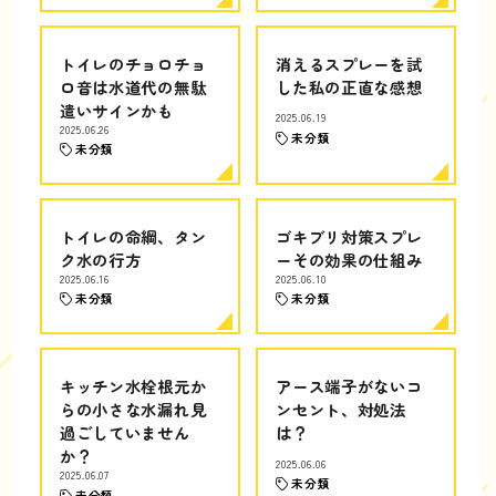
トイレのチョロチョ
消えるスプレーを試
ロ音は水道代の無駄
した私の正直な感想
遣いサインかも
2025.06.19
2025.06.26
未分類
未分類
トイレの命綱、タン
ゴキブリ対策スプレ
ク水の行方
ーその効果の仕組み
2025.06.16
2025.06.10
未分類
未分類
キッチン水栓根元か
アース端子がないコ
らの小さな水漏れ見
ンセント、対処法
過ごしていません
は？
か？
2025.06.06
2025.06.07
未分類
未分類