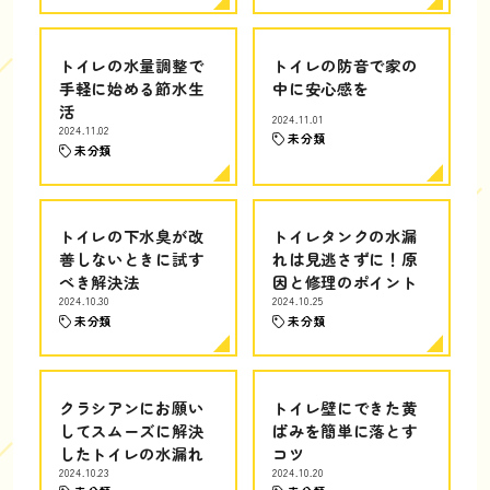
トイレの水量調整で
トイレの防音で家の
手軽に始める節水生
中に安心感を
活
2024.11.01
2024.11.02
未分類
未分類
トイレの下水臭が改
トイレタンクの水漏
善しないときに試す
れは見逃さずに！原
べき解決法
因と修理のポイント
2024.10.30
2024.10.25
未分類
未分類
クラシアンにお願い
トイレ壁にできた黄
してスムーズに解決
ばみを簡単に落とす
したトイレの水漏れ
コツ
2024.10.23
2024.10.20