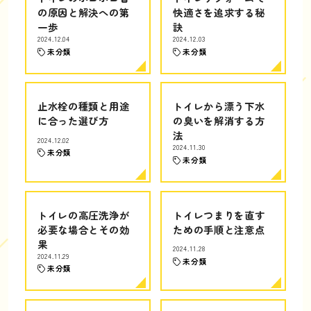
の原因と解決への第
快適さを追求する秘
一歩
訣
2024.12.04
2024.12.03
未分類
未分類
止水栓の種類と用途
トイレから漂う下水
に合った選び方
の臭いを解消する方
法
2024.12.02
2024.11.30
未分類
未分類
トイレの高圧洗浄が
トイレつまりを直す
必要な場合とその効
ための手順と注意点
果
2024.11.28
2024.11.29
未分類
未分類