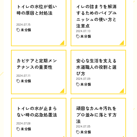
トイレの水位が低い
イレの詰まりを解消
時の原因と対処法
するためのパイプユ
ニッシュの使い方と
2024.07.15
注意点
未分類
2024.07.13
未分類
カビケアと定期メン
安心な生活を支える
テナンスの重要性
水道職人の役割と選
び方
2024.07.11
2024.07.09
未分類
未分類
トイレの水が止まら
頑固なカルキ汚れを
ない時の応急処置法
プロ並みに落とす方
法
2024.07.08
2024.07.05
未分類
未分類