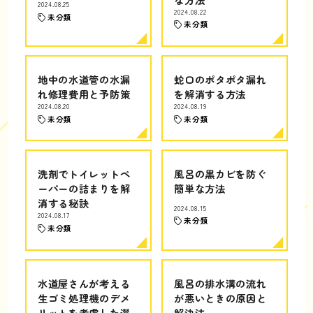
2024.08.25
2024.08.22
未分類
未分類
地中の水道管の水漏
蛇口のポタポタ漏れ
れ修理費用と予防策
を解消する方法
2024.08.20
2024.08.19
未分類
未分類
洗剤でトイレットペ
風呂の黒カビを防ぐ
ーパーの詰まりを解
簡単な方法
消する秘訣
2024.08.15
2024.08.17
未分類
未分類
水道屋さんが考える
風呂の排水溝の流れ
生ゴミ処理機のデメ
が悪いときの原因と
リットを考慮した選
解決法