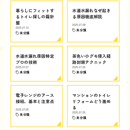
暮らしにフィットす
水道水漏れなぜ起き
るトイレ探しの羅針
る原因徹底解説
盤
2025.07.08
2025.07.10
未分類
未分類
水道水漏れ原因特定
茶色い小グモ侵入経
プロの技術
路封鎖テクニック
2025.07.07
2025.07.06
未分類
未分類
電子レンジのアース
マンションのトイレ
接続、基本と注意点
リフォームどう進め
る
2025.07.05
2025.07.05
未分類
未分類