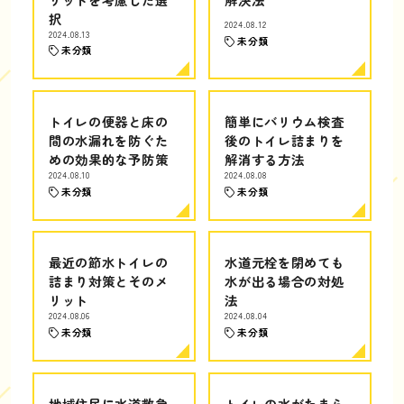
択
2024.08.12
2024.08.13
未分類
未分類
トイレの便器と床の
簡単にバリウム検査
間の水漏れを防ぐた
後のトイレ詰まりを
めの効果的な予防策
解消する方法
2024.08.10
2024.08.08
未分類
未分類
最近の節水トイレの
水道元栓を閉めても
詰まり対策とそのメ
水が出る場合の対処
リット
法
2024.08.06
2024.08.04
未分類
未分類
地域住民に水道救急
トイレの水がたまら