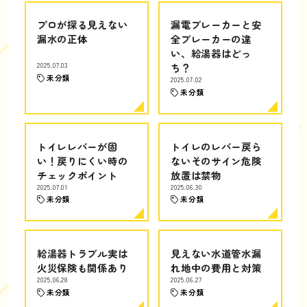
プロが探る見えない
漏電ブレーカーと安
漏水の正体
全ブレーカーの違
い、給湯器はどっ
2025.07.03
ち？
未分類
2025.07.02
未分類
トイレレバーが固
トイレのレバー戻ら
い！戻りにくい時の
ないそのサイン危険
チェックポイント
放置は禁物
2025.07.01
2025.06.30
未分類
未分類
給湯器トラブル実は
見えない水道管水漏
火災保険も関係あり
れ地中の費用と対策
2025.06.28
2025.06.27
未分類
未分類