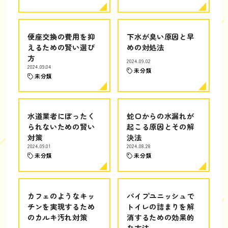
便座交換の費用を抑
下水が臭い原因と早
えるための賢い選び
めの対処法
方
2024.09.02
2024.09.04
未分類
未分類
水道業者にぼったく
蛇口からの水漏れが
られないための賢い
起こる原因とその解
対策
決法
2024.09.01
2024.08.28
未分類
未分類
カフェのようなキッ
パイプユニッシュで
チンを実現するため
トイレの詰まりを解
のカルキ汚れ対策
消するための効果的
な方法