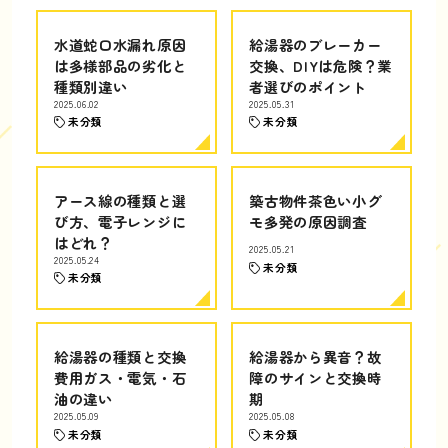
水道蛇口水漏れ原因
給湯器のブレーカー
は多様部品の劣化と
交換、DIYは危険？業
種類別違い
者選びのポイント
2025.06.02
2025.05.31
未分類
未分類
アース線の種類と選
築古物件茶色い小グ
び方、電子レンジに
モ多発の原因調査
はどれ？
2025.05.21
2025.05.24
未分類
未分類
給湯器の種類と交換
給湯器から異音？故
費用ガス・電気・石
障のサインと交換時
油の違い
期
2025.05.09
2025.05.08
未分類
未分類