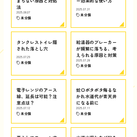
まらない原因と対処
ー効果的な使い方
法
2025.07.31
2025.08.07
未分類
未分類
タンクレストイレ隠
給湯器のブレーカー
された落とし穴
が頻繁に落ちる、考
えられる原因と対策
2025.07.29
2025.07.28
未分類
未分類
電子レンジのアース
蛇口ポタポタ侮るな
線、延長は可能？注
かれ水道代が青天井
意点は？
になる前に
2025.07.12
2025.07.11
未分類
未分類