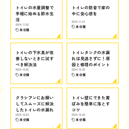
トイレの水量調整で
トイレの防音で家の
手軽に始める節水生
中に安心感を
活
2024.11.01
2024.11.02
未分類
未分類
トイレの下水臭が改
トイレタンクの水漏
善しないときに試す
れは見逃さずに！原
べき解決法
因と修理のポイント
2024.10.30
2024.10.25
未分類
未分類
クラシアンにお願い
トイレ壁にできた黄
してスムーズに解決
ばみを簡単に落とす
したトイレの水漏れ
コツ
2024.10.23
2024.10.20
未分類
未分類