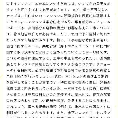
のトイレリフォームを成功させるためには、いくつかの重要なポ
イントを押さえておく必要があります。 まず、最も不可欠なス
テップは、お住まいのマンションの管理規約を徹底的に確認する
ことです。マンションは集合住宅であり、専有部分のリフォーム
であっても、共用部分や建物の構造に影響を与える工事について
は、管理組合の許可が必要であったり、使用できる建材に制限が
あったりする場合があります。特に、工事可能な時間帯や曜日、
騒音に関するルール、共用部分（廊下やエレベーター）の使用に
関する取り決めなどが細かく定められていることが一般的です。
これらの規約に違反すると、工事の中止を求められたり、近隣住
民とのトラブルに発展したりするリスクが高まります。リフォー
ムの計画段階で、必ず管理組合や管理会社に必要な情報の確認と
申請手続きを行いましょう。 次に、マンションの構造上の制約
を理解しておくことが重要です。特に給排水管の位置は、建物の
構造に深く組み込まれているため、一戸建てのように自由に移動
させることは非常に難しいのが実情です。基本的に、既存の配管
の位置に合わせて新しい便器を選び、設置することになります。
これにより、選べる便器の種類（例えば、排水芯の位置など）に
制限が生じることがあります。また、床下のコンクリートスラブ