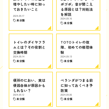
増やしたい時に知っ
ボゴボ」音が聞こえ
ておきたいこと
る原因とは？対処法
を解説
2024.09.17
2024.09.16
未分類
未分類
トイレのダイヤフラ
TOTOトイレの故
ムとは？その役割と
障、初めての修理体
交換時期
験
2024.09.14
2024.09.13
未分類
未分類
便所のにおい、実は
ベランダがつまる前
便器自体が原因かも
に知っておくべき予
しれない？
防策
2024.09.12
2024.09.06
未分類
未分類