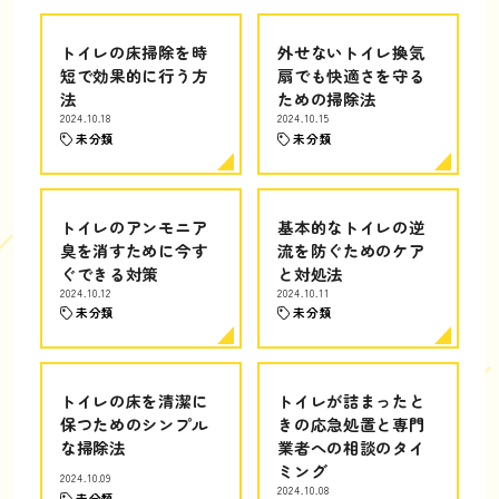
トイレの床掃除を時
外せないトイレ換気
短で効果的に行う方
扇でも快適さを守る
法
ための掃除法
2024.10.18
2024.10.15
未分類
未分類
トイレのアンモニア
基本的なトイレの逆
臭を消すために今す
流を防ぐためのケア
ぐできる対策
と対処法
2024.10.12
2024.10.11
未分類
未分類
トイレの床を清潔に
トイレが詰まったと
保つためのシンプル
きの応急処置と専門
な掃除法
業者への相談のタイ
ミング
2024.10.09
2024.10.08
未分類