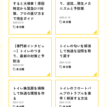
すると大惨事！原因
り、逆流…発生メカ
特定から緊急DIY対
ニズムと予防策
策、プロの選び方ま
で完全ガイド
2025.01.15
未分類
2025.03.10
未分類
【専門家インタビュ
トイレの匂いを解消
ー】トイレのつま
して快適な空間を取
り、最新の対策と予
り戻す
防法
2024.12.29
2025.01.02
未分類
未分類
トイレ換気扇を掃除
トイレのフロートバ
して快適な環境を作
ルブのトラブルを素
る
早く解消する方法
2024.12.21
2024.12.20
未分類
未分類