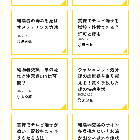
給湯器の寿命を延ば
賃貸でテレビ端子を
すメンテナンス方法
増設・移設できる？
許可と費用
2025.05.07
2025.05.06
未分類
未分類
給湯器交換工事の流
ウォシュレット処分
れと注意点DIYは可
後の虚無感を乗り越
能？
える！賢く手放した
後の快適生活
2025.05.06
2025.05.05
未分類
未分類
賃貸でテレビ端子が
給湯器交換のサイン
遠い！配線をスッキ
を見逃さない！お湯
リさせる方法
が出ない以外の症状