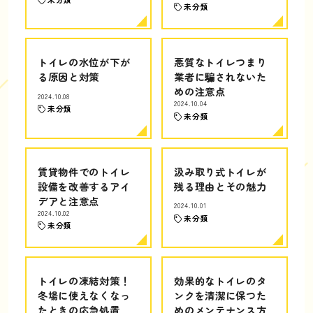
未分類
トイレの水位が下が
悪質なトイレつまり
る原因と対策
業者に騙されないた
めの注意点
2024.10.08
2024.10.04
未分類
未分類
賃貸物件でのトイレ
汲み取り式トイレが
設備を改善するアイ
残る理由とその魅力
デアと注意点
2024.10.01
2024.10.02
未分類
未分類
トイレの凍結対策！
効果的なトイレのタ
冬場に使えなくなっ
ンクを清潔に保つた
たときの応急処置
めのメンテナンス方