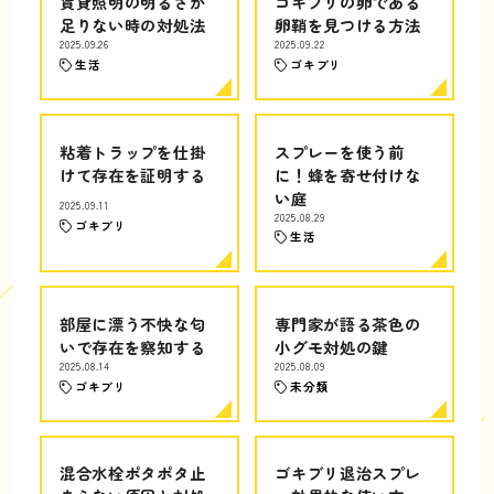
賃貸照明の明るさが
ゴキブリの卵である
足りない時の対処法
卵鞘を見つける方法
2025.09.26
2025.09.22
生活
ゴキブリ
粘着トラップを仕掛
スプレーを使う前
けて存在を証明する
に！蜂を寄せ付けな
い庭
2025.09.11
2025.08.29
ゴキブリ
生活
部屋に漂う不快な匂
専門家が語る茶色の
いで存在を察知する
小グモ対処の鍵
2025.08.14
2025.08.09
ゴキブリ
未分類
混合水栓ポタポタ止
ゴキブリ退治スプレ