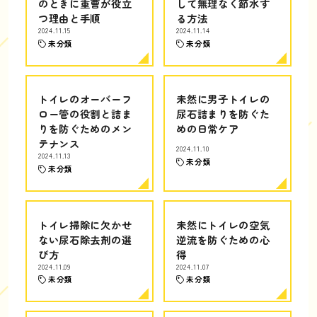
のときに重曹が役立
して無理なく節水す
つ理由と手順
る方法
2024.11.15
2024.11.14
未分類
未分類
トイレのオーバーフ
未然に男子トイレの
ロー管の役割と詰ま
尿石詰まりを防ぐた
りを防ぐためのメン
めの日常ケア
テナンス
2024.11.10
2024.11.13
未分類
未分類
トイレ掃除に欠かせ
未然にトイレの空気
ない尿石除去剤の選
逆流を防ぐための心
び方
得
2024.11.09
2024.11.07
未分類
未分類