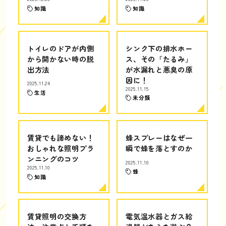
知識
知識
トイレのドアが内側
シンク下の排水ホー
から開かない時の脱
ス、その「たるみ」
出方法
が水漏れと悪臭の原
因に！
2025.11.24
2025.11.15
生活
未分類
賃貸でも諦めない！
蜂スプレーはなぜ一
おしゃれな照明プラ
瞬で蜂を落とすのか
ンニングのコツ
2025.11.10
2025.11.10
蜂
知識
賃貸照明の交換方
電気温水器とガス給