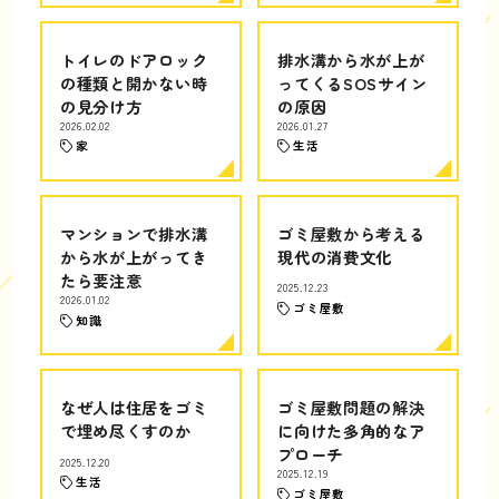
トイレのドアロック
排水溝から水が上が
の種類と開かない時
ってくるSOSサイン
の見分け方
の原因
2026.02.02
2026.01.27
家
生活
マンションで排水溝
ゴミ屋敷から考える
から水が上がってき
現代の消費文化
たら要注意
2025.12.23
2026.01.02
ゴミ屋敷
知識
なぜ人は住居をゴミ
ゴミ屋敷問題の解決
で埋め尽くすのか
に向けた多角的なア
プローチ
2025.12.20
2025.12.19
生活
ゴミ屋敷