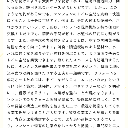
に穴を開けるような大掛かりな配管工事は、建物の構造耐力に関
わるため、許可されないケースがほとんどです。 しかし、この
ような制約がある中でも、マンションのトイレ空間を劇的に快適
にすることは十分に可能です。例えば、最新の節水型便器や、汚
れがつきにくいフチなし形状、パワフルな洗浄機能を持つ便器に
交換するだけでも、清掃の手間が省け、水道代の節約にも繋がり
ます。また、壁や床の内装材を変えることは、空間の雰囲気や機
能性を大きく向上させます。消臭・調湿機能のある壁材や、水・
汚れに強く拭き取りやすい床材を選ぶことで、より清潔で快適な
トイレ空間を実現できます。限られたスペースを有効活用するた
めに、タンクレス便器を選んで空間を広く見せたり、壁面に埋め
込み式の収納を設けたりする工夫も一般的です。 リフォームを
成功させるためには、まず「なぜリフォームしたいのか」という
目的（例：節水、清掃性、デザイン、バリアフリーなど）を明確
にし、信頼できるリフォーム業者を選ぶことが鍵となります。マ
ンションでのリフォーム実績が豊富で、管理規約に詳しく、こち
らの要望と構造上の制約を踏まえた上で、最適な提案をしてくれ
る業者を見つけることが大切です。複数の業者から見積もりを取
り、内容を比較検討することで、より良い選択ができるでしょ
う。マンション特有の注意点をしっかりと把握し、専門家と二人