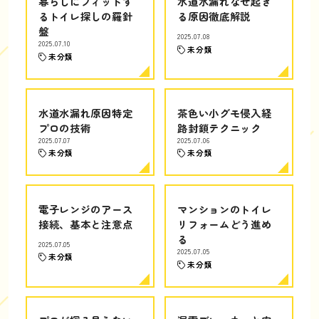
暮らしにフィットす
水道水漏れなぜ起き
るトイレ探しの羅針
る原因徹底解説
盤
2025.07.08
2025.07.10
未分類
未分類
水道水漏れ原因特定
茶色い小グモ侵入経
プロの技術
路封鎖テクニック
2025.07.07
2025.07.06
未分類
未分類
電子レンジのアース
マンションのトイレ
接続、基本と注意点
リフォームどう進め
る
2025.07.05
2025.07.05
未分類
未分類