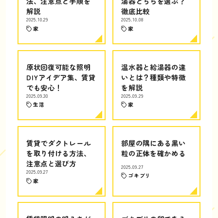
法、注意点と手順を
湯器どちらを選ぶ？
解説
徹底比較
2025.10.29
2025.10.08
家
家
原状回復可能な照明
温水器と給湯器の違
DIYアイデア集、賃貸
いとは？種類や特徴
でも安心！
を解説
2025.09.30
2025.09.29
生活
家
賃貸でダクトレール
部屋の隅にある黒い
を取り付ける方法、
粒の正体を確かめる
注意点と選び方
2025.09.27
2025.09.27
ゴキブリ
家