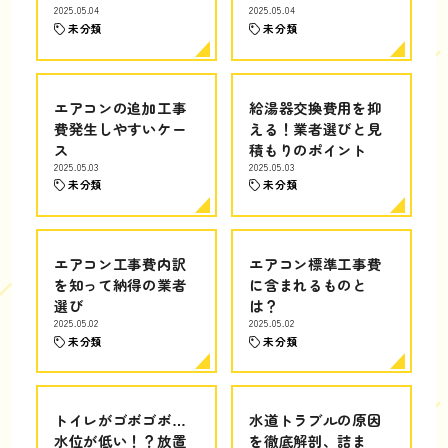
2025.05.04
2025.05.04
未分類
未分類
エアコンの追加工事
給湯器交換費用を抑
費発生しやすいケー
える！業者選びと見
ス
積もりのポイント
2025.05.03
2025.05.03
未分類
未分類
エアコン工事費内訳
エアコン標準工事費
を知って納得の業者
に含まれるものと
選び
は？
2025.05.02
2025.05.02
未分類
未分類
トイレがゴボゴボ…
水道トラブルの原因
水位が低い！？放置
を徹底解剖、詰ま