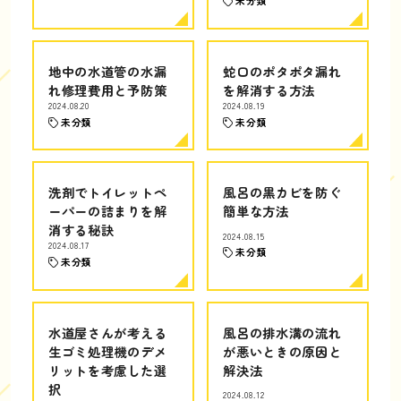
未分類
地中の水道管の水漏
蛇口のポタポタ漏れ
れ修理費用と予防策
を解消する方法
2024.08.20
2024.08.19
未分類
未分類
洗剤でトイレットペ
風呂の黒カビを防ぐ
ーパーの詰まりを解
簡単な方法
消する秘訣
2024.08.15
2024.08.17
未分類
未分類
水道屋さんが考える
風呂の排水溝の流れ
生ゴミ処理機のデメ
が悪いときの原因と
リットを考慮した選
解決法
択
2024.08.12