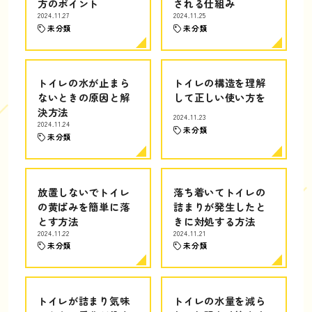
方のポイント
される仕組み
2024.11.27
2024.11.25
未分類
未分類
トイレの水が止まら
トイレの構造を理解
ないときの原因と解
して正しい使い方を
決方法
2024.11.23
2024.11.24
未分類
未分類
放置しないでトイレ
落ち着いてトイレの
の黄ばみを簡単に落
詰まりが発生したと
とす方法
きに対処する方法
2024.11.22
2024.11.21
未分類
未分類
トイレが詰まり気味
トイレの水量を減ら