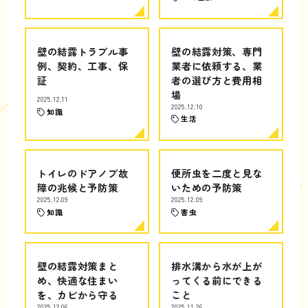
壁の結露トラブル事
壁の結露対策、専門
例、契約、工事、保
業者に依頼する、業
証
者の選び方と費用相
場
2025.12.11
2025.12.10
知識
生活
トイレのドアノブ故
便所虫を二度と見な
障の兆候と予防策
いための予防策
2025.12.09
2025.12.09
知識
害虫
壁の結露対策まと
排水溝から水が上が
め、快適な住まい
ってくる前にできる
を、カビから守る
こと
2025.12.06
2025.11.26