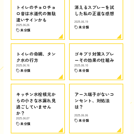
トイレのチョロチョ
消えるスプレーを試
ロ音は水道代の無駄
した私の正直な感想
遣いサインかも
2025.06.19
2025.06.26
未分類
未分類
トイレの命綱、タン
ゴキブリ対策スプレ
ク水の行方
ーその効果の仕組み
2025.06.16
2025.06.10
未分類
未分類
キッチン水栓根元か
アース端子がないコ
らの小さな水漏れ見
ンセント、対処法
過ごしていません
は？
か？
2025.06.06
2025.06.07
未分類
未分類