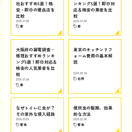
社おすすめ5選！格
ンキング5選！即日対
安・即日の優良店を
応＆格安の業者を比
比較
較
2026.07.08
2026.07.08
家
家
大阪府の漏電調査・
東京のキッチンリフ
修理おすすめランキ
ォーム費用の基本解
ング5選！即日対応＆
説
格安の人気業者を比
較
2026.05.18
台所
2026.07.08
家
なぜトイレに虫が？
便所虫の駆除、効果
その意外な侵入経路
的な方法
2026.02.09
2026.02.08
害虫
害虫