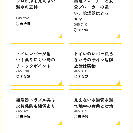
プロが探る見えない
漏電ブレーカーと安
漏水の正体
全ブレーカーの違
い、給湯器はどっ
2025.07.03
ち？
未分類
2025.07.02
未分類
トイレレバーが固
トイレのレバー戻ら
い！戻りにくい時の
ないそのサイン危険
チェックポイント
放置は禁物
2025.07.01
2025.06.30
未分類
未分類
給湯器トラブル実は
見えない水道管水漏
火災保険も関係あり
れ地中の費用と対策
2025.06.28
2025.06.27
未分類
未分類