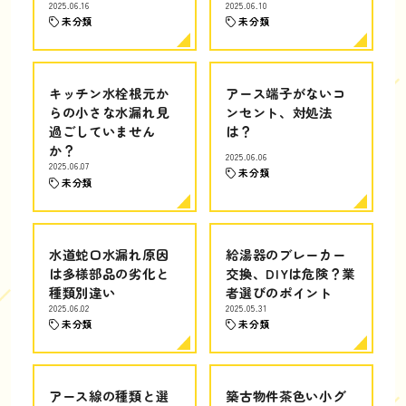
2025.06.16
2025.06.10
未分類
未分類
キッチン水栓根元か
アース端子がないコ
らの小さな水漏れ見
ンセント、対処法
過ごしていません
は？
か？
2025.06.06
2025.06.07
未分類
未分類
水道蛇口水漏れ原因
給湯器のブレーカー
は多様部品の劣化と
交換、DIYは危険？業
種類別違い
者選びのポイント
2025.06.02
2025.05.31
未分類
未分類
アース線の種類と選
築古物件茶色い小グ