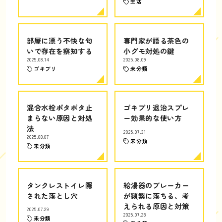
生活
部屋に漂う不快な匂
専門家が語る茶色の
いで存在を察知する
小グモ対処の鍵
2025.08.14
2025.08.09
ゴキブリ
未分類
混合水栓ポタポタ止
ゴキブリ退治スプレ
まらない原因と対処
ー効果的な使い方
法
2025.07.31
2025.08.07
未分類
未分類
タンクレストイレ隠
給湯器のブレーカー
された落とし穴
が頻繁に落ちる、考
えられる原因と対策
2025.07.29
2025.07.28
未分類