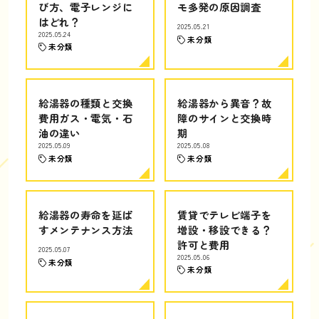
び方、電子レンジに
モ多発の原因調査
はどれ？
2025.05.21
2025.05.24
未分類
未分類
給湯器の種類と交換
給湯器から異音？故
費用ガス・電気・石
障のサインと交換時
油の違い
期
2025.05.09
2025.05.08
未分類
未分類
給湯器の寿命を延ば
賃貸でテレビ端子を
すメンテナンス方法
増設・移設できる？
許可と費用
2025.05.07
2025.05.06
未分類
未分類