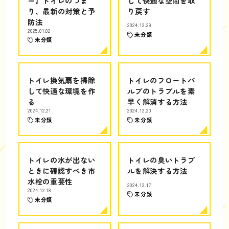
ー】トイレのつま
して快適な空間を取
り、最新の対策と予
り戻す
防法
2024.12.29
2025.01.02
未分類
未分類
トイレ換気扇を掃除
トイレのフロートバ
して快適な環境を作
ルブのトラブルを素
る
早く解消する方法
2024.12.21
2024.12.20
未分類
未分類
トイレの水が出ない
トイレの臭いトラブ
ときに確認すべき市
ルを解決する方法
水栓の重要性
2024.12.17
2024.12.18
未分類
未分類