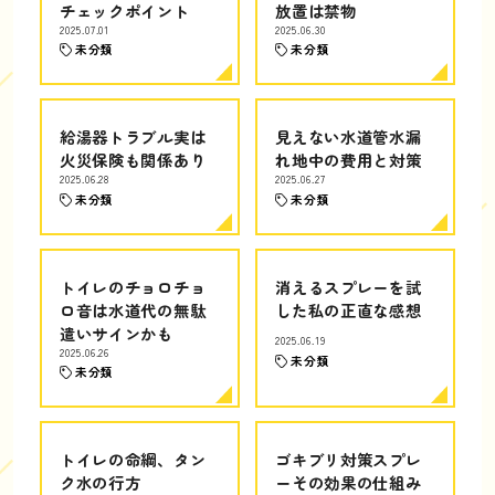
チェックポイント
放置は禁物
2025.07.01
2025.06.30
未分類
未分類
給湯器トラブル実は
見えない水道管水漏
火災保険も関係あり
れ地中の費用と対策
2025.06.28
2025.06.27
未分類
未分類
トイレのチョロチョ
消えるスプレーを試
ロ音は水道代の無駄
した私の正直な感想
遣いサインかも
2025.06.19
2025.06.26
未分類
未分類
トイレの命綱、タン
ゴキブリ対策スプレ
ク水の行方
ーその効果の仕組み