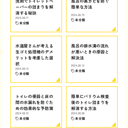
洗剤でトイレットペ
風呂の黒カビを防ぐ
ーパーの詰まりを解
簡単な方法
消する秘訣
2024.08.15
2024.08.17
未分類
未分類
水道屋さんが考える
風呂の排水溝の流れ
生ゴミ処理機のデメ
が悪いときの原因と
リットを考慮した選
解決法
択
2024.08.12
2024.08.13
未分類
未分類
トイレの便器と床の
簡単にバリウム検査
間の水漏れを防ぐた
後のトイレ詰まりを
めの効果的な予防策
解消する方法
2024.08.10
2024.08.08
未分類
未分類