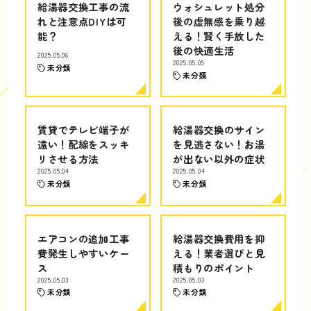
給湯器交換工事の流
ウォシュレット処分
れと注意点DIYは可
後の虚無感を乗り越
能？
える！賢く手放した
後の快適生活
2025.05.06
2025.05.05
未分類
未分類
賃貸でテレビ端子が
給湯器交換のサイン
遠い！配線をスッキ
を見逃さない！お湯
リさせる方法
が出ない以外の症状
2025.05.04
2025.05.04
未分類
未分類
エアコンの追加工事
給湯器交換費用を抑
費発生しやすいケー
える！業者選びと見
ス
積もりのポイント
2025.05.03
2025.05.03
未分類
未分類