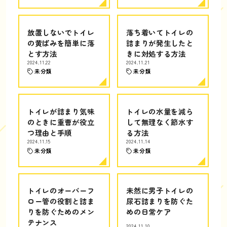
放置しないでトイレ
落ち着いてトイレの
の黄ばみを簡単に落
詰まりが発生したと
とす方法
きに対処する方法
2024.11.22
2024.11.21
未分類
未分類
トイレが詰まり気味
トイレの水量を減ら
のときに重曹が役立
して無理なく節水す
つ理由と手順
る方法
2024.11.15
2024.11.14
未分類
未分類
トイレのオーバーフ
未然に男子トイレの
ロー管の役割と詰ま
尿石詰まりを防ぐた
りを防ぐためのメン
めの日常ケア
テナンス
2024.11.10