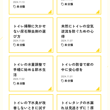
2024.11.13
未分類
未分類
トイレ掃除に欠かせ
未然にトイレの空気
ない尿石除去剤の選
逆流を防ぐための心
び方
得
2024.11.09
2024.11.07
未分類
未分類
トイレの水量調整で
トイレの防音で家の
手軽に始める節水生
中に安心感を
活
2024.11.01
2024.11.02
未分類
未分類
トイレの下水臭が改
トイレタンクの水漏
善しないときに試す
れは見逃さずに！原