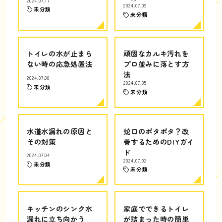
2024.07.11
2024.07.09
未分類
未分類
トイレの水が止まら
頑固なカルキ汚れを
ない時の応急処置法
プロ並みに落とす方
法
2024.07.08
2024.07.05
未分類
未分類
水道水漏れの原因と
蛇口のポタポタ？改
その対策
善するためのDIYガイ
ド
2024.07.04
2024.07.02
未分類
未分類
キッチンのシンク水
家庭でできるトイレ
漏れに立ち向かう
が詰まった時の簡単