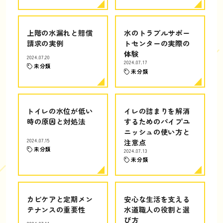
上階の水漏れと賠償
水のトラブルサポー
請求の実例
トセンターの実際の
体験
2024.07.20
2024.07.17
未分類
未分類
トイレの水位が低い
イレの詰まりを解消
時の原因と対処法
するためのパイプユ
ニッシュの使い方と
2024.07.15
注意点
未分類
2024.07.13
未分類
カビケアと定期メン
安心な生活を支える
テナンスの重要性
水道職人の役割と選
び方