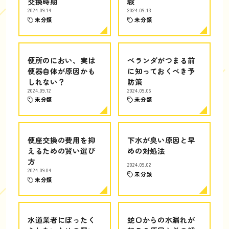
交換時期
験
2024.09.14
2024.09.13
未分類
未分類
便所のにおい、実は
ベランダがつまる前
便器自体が原因かも
に知っておくべき予
しれない？
防策
2024.09.12
2024.09.06
未分類
未分類
便座交換の費用を抑
下水が臭い原因と早
えるための賢い選び
めの対処法
方
2024.09.02
2024.09.04
未分類
未分類
水道業者にぼったく
蛇口からの水漏れが