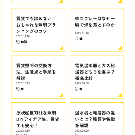
賃貸でも諦めない！
蜂スプレーはなぜ一
おしゃれな照明プラ
瞬で蜂を落とすのか
ンニングのコツ
2025.11.10
2025.11.10
蜂
知識
賃貸照明の交換方
電気温水器とガス給
法、注意点と手順を
湯器どちらを選ぶ？
解説
徹底比較
2025.10.29
2025.10.08
家
家
原状回復可能な照明
温水器と給湯器の違
DIYアイデア集、賃貸
いとは？種類や特徴
でも安心！
を解説
2025.09.30
2025.09.29