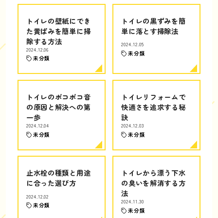
トイレの壁紙にでき
トイレの黒ずみを簡
た黄ばみを簡単に掃
単に落とす掃除法
除する方法
2024.12.05
2024.12.06
未分類
未分類
トイレのボコボコ音
トイレリフォームで
の原因と解決への第
快適さを追求する秘
一歩
訣
2024.12.04
2024.12.03
未分類
未分類
止水栓の種類と用途
トイレから漂う下水
に合った選び方
の臭いを解消する方
法
2024.12.02
2024.11.30
未分類
未分類