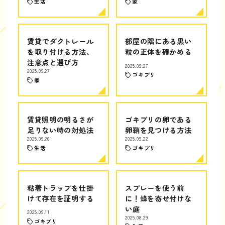
生活
家
賃貸でダクトレール
部屋の隅にある黒い
を取り付ける方法、
粒の正体を確かめる
注意点と選び方
2025.09.27
2025.09.27
ゴキブリ
家
賃貸照明の明るさが
ゴキブリの卵である
足りない時の対処法
卵鞘を見つける方法
2025.09.26
2025.09.22
生活
ゴキブリ
粘着トラップを仕掛
スプレーを使う前
けて存在を証明する
に！蜂を寄せ付けな
い庭
2025.09.11
2025.08.29
ゴキブリ