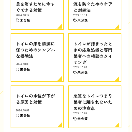
臭を消すために今す
流を防ぐためのケア
ぐできる対策
と対処法
2024.10.12
2024.10.11
未分類
未分類
トイレの床を清潔に
トイレが詰まったと
保つためのシンプル
きの応急処置と専門
な掃除法
業者への相談のタイ
ミング
2024.10.09
2024.10.08
未分類
未分類
トイレの水位が下が
悪質なトイレつまり
る原因と対策
業者に騙されないた
めの注意点
2024.10.08
2024.10.04
未分類
未分類