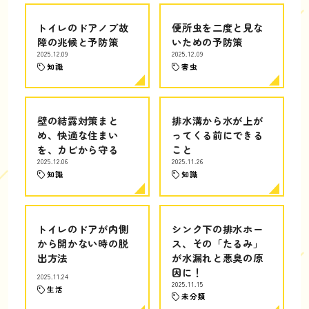
トイレのドアノブ故
便所虫を二度と見な
障の兆候と予防策
いための予防策
2025.12.09
2025.12.09
知識
害虫
壁の結露対策まと
排水溝から水が上が
め、快適な住まい
ってくる前にできる
を、カビから守る
こと
2025.12.06
2025.11.26
知識
知識
トイレのドアが内側
シンク下の排水ホー
から開かない時の脱
ス、その「たるみ」
出方法
が水漏れと悪臭の原
因に！
2025.11.24
2025.11.15
生活
未分類