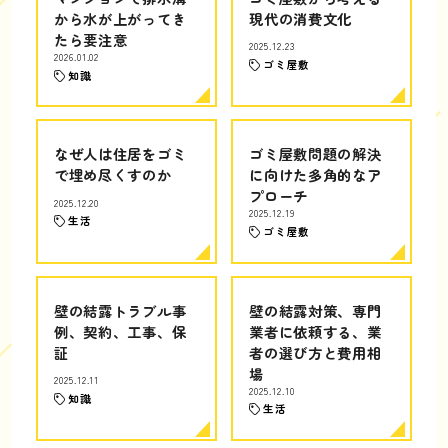
から水が上がってき
現代の消費文化
たら要注意
2025.12.23
2026.01.02
ゴミ屋敷
知識
なぜ人は住居をゴミ
ゴミ屋敷問題の解決
で埋め尽くすのか
に向けた多角的なア
プローチ
2025.12.20
2025.12.19
生活
ゴミ屋敷
壁の結露トラブル事
壁の結露対策、専門
例、契約、工事、保
業者に依頼する、業
証
者の選び方と費用相
場
2025.12.11
2025.12.10
知識
生活