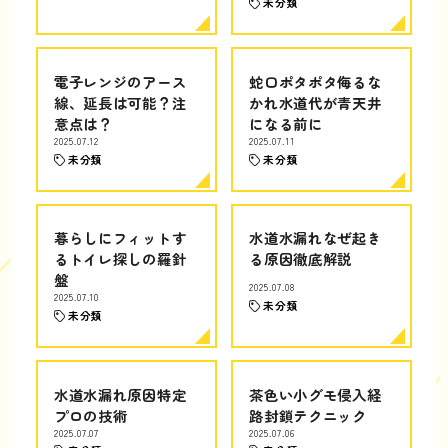
未分類
電子レンジのアース
蛇口ポタポタ侮るな
線、延長は可能？注
かれ水道代が青天井
意点は？
になる前に
2025.07.12
2025.07.11
未分類
未分類
暮らしにフィットす
水道水漏れなぜ起き
るトイレ探しの羅針
る原因徹底解説
盤
2025.07.08
2025.07.10
未分類
未分類
水道水漏れ原因特定
茶色い小グモ侵入経
プロの技術
路封鎖テクニック
2025.07.07
2025.07.06