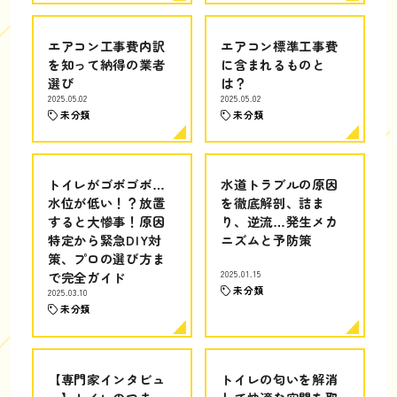
エアコン工事費内訳
エアコン標準工事費
を知って納得の業者
に含まれるものと
選び
は？
2025.05.02
2025.05.02
未分類
未分類
トイレがゴボゴボ…
水道トラブルの原因
水位が低い！？放置
を徹底解剖、詰ま
すると大惨事！原因
り、逆流…発生メカ
特定から緊急DIY対
ニズムと予防策
策、プロの選び方ま
で完全ガイド
2025.01.15
未分類
2025.03.10
未分類
【専門家インタビュ
トイレの匂いを解消