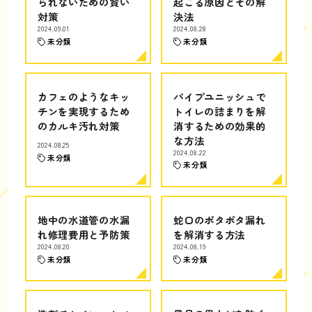
られないための賢い
起こる原因とその解
対策
決法
2024.09.01
2024.08.28
未分類
未分類
カフェのようなキッ
パイプユニッシュで
チンを実現するため
トイレの詰まりを解
のカルキ汚れ対策
消するための効果的
な方法
2024.08.25
2024.08.22
未分類
未分類
地中の水道管の水漏
蛇口のポタポタ漏れ
れ修理費用と予防策
を解消する方法
2024.08.20
2024.08.19
未分類
未分類