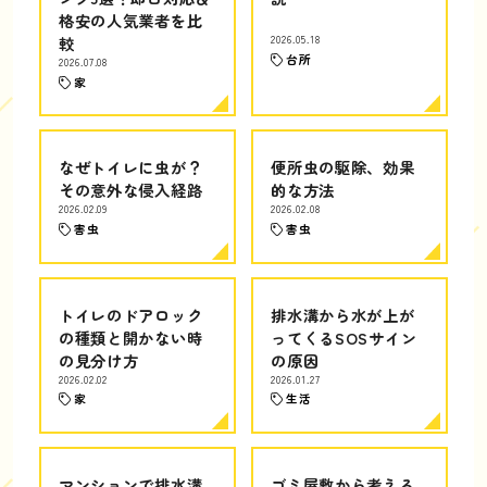
格安の人気業者を比
較
2026.05.18
台所
2026.07.08
家
なぜトイレに虫が？
便所虫の駆除、効果
その意外な侵入経路
的な方法
2026.02.09
2026.02.08
害虫
害虫
トイレのドアロック
排水溝から水が上が
の種類と開かない時
ってくるSOSサイン
の見分け方
の原因
2026.02.02
2026.01.27
家
生活
マンションで排水溝
ゴミ屋敷から考える