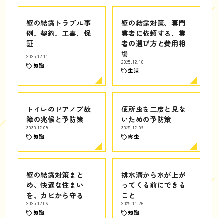
壁の結露トラブル事
壁の結露対策、専門
例、契約、工事、保
業者に依頼する、業
証
者の選び方と費用相
場
2025.12.11
2025.12.10
知識
生活
トイレのドアノブ故
便所虫を二度と見な
障の兆候と予防策
いための予防策
2025.12.09
2025.12.09
知識
害虫
壁の結露対策まと
排水溝から水が上が
め、快適な住まい
ってくる前にできる
を、カビから守る
こと
2025.12.06
2025.11.26
知識
知識