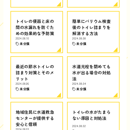
トイレの便器と床の
簡単にバリウム検査
間の水漏れを防ぐた
後のトイレ詰まりを
めの効果的な予防策
解消する方法
2024.08.10
2024.08.08
未分類
未分類
最近の節水トイレの
水道元栓を閉めても
詰まり対策とそのメ
水が出る場合の対処
リット
法
2024.08.06
2024.08.04
未分類
未分類
地域住民に水道救急
トイレの水がたまら
センターが提供する
ない原因と対処法
安心と信頼
2024.08.02
2024.08.03