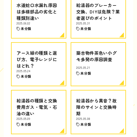
水道蛇口水漏れ原因
給湯器のブレーカー
は多様部品の劣化と
交換、DIYは危険？業
種類別違い
者選びのポイント
2025.06.02
2025.05.31
未分類
未分類
アース線の種類と選
築古物件茶色い小グ
び方、電子レンジに
モ多発の原因調査
はどれ？
2025.05.21
2025.05.24
未分類
未分類
給湯器の種類と交換
給湯器から異音？故
費用ガス・電気・石
障のサインと交換時
油の違い
期
2025.05.09
2025.05.08
未分類
未分類