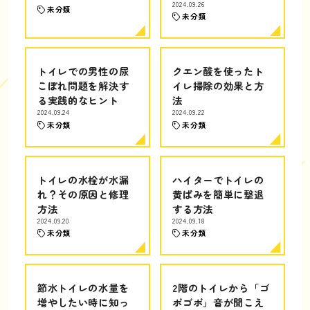
2024.09.26
未分類
未分類
トイレでの男性の尿
クエン酸を使ったト
こぼれ問題を解決す
イレ掃除の効果と方
る実践的なヒント
法
2024.09.24
2024.09.22
未分類
未分類
トイレの水栓が水漏
ハイターでトイレの
れ？その原因と修理
黄ばみを簡単に撃退
方法
する方法
2024.09.20
2024.09.18
未分類
未分類
節水トイレの水量を
2階のトイレから「ゴ
増やしたい時に知っ
ボゴボ」音が聞こえ