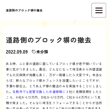
道路側のブロック塀の撤去
道路側のブロック塀の撤去
2022.09.09
未分類
ある時、ふと家の道路に面しているブロック塀が若干傾いている
事に気がつきました。最近、どんなになって埼玉県から外壁塗装
でも火災保険が地震も多く、万が一倒壊したら大変です。本当な
らば、新たなブロック塀かフェンスを設置したいところですが、
予算の都合上、とりあえず塀の撤去のみを実施することにしまし
た。
生駒市でも配管交換した水道修理に
３社に見積依頼をしたと
ころ、A社から13万円、B社から10万円、C社から4万円という見
積が来ました。そんなに埼玉をリフォームできることからが当然
安い方が良いのですが、あまりにもC社だけ飛び抜けて安すぎま