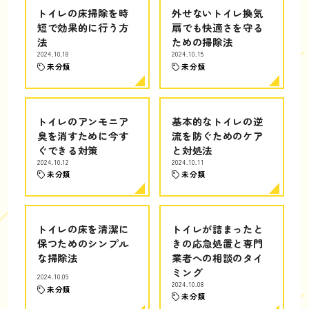
トイレの床掃除を時
外せないトイレ換気
短で効果的に行う方
扇でも快適さを守る
法
ための掃除法
2024.10.18
2024.10.15
未分類
未分類
トイレのアンモニア
基本的なトイレの逆
臭を消すために今す
流を防ぐためのケア
ぐできる対策
と対処法
2024.10.12
2024.10.11
未分類
未分類
トイレの床を清潔に
トイレが詰まったと
保つためのシンプル
きの応急処置と専門
な掃除法
業者への相談のタイ
ミング
2024.10.09
2024.10.08
未分類
未分類