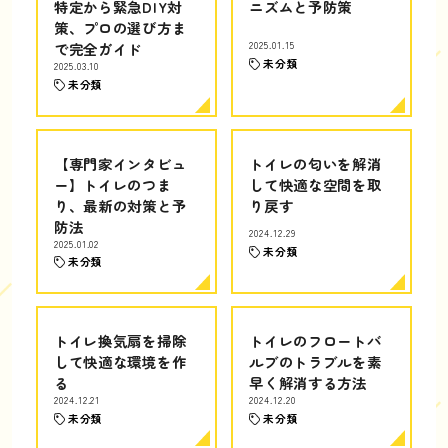
特定から緊急DIY対
ニズムと予防策
策、プロの選び方ま
で完全ガイド
2025.01.15
未分類
2025.03.10
未分類
【専門家インタビュ
トイレの匂いを解消
ー】トイレのつま
して快適な空間を取
り、最新の対策と予
り戻す
防法
2024.12.29
2025.01.02
未分類
未分類
トイレ換気扇を掃除
トイレのフロートバ
して快適な環境を作
ルブのトラブルを素
る
早く解消する方法
2024.12.21
2024.12.20
未分類
未分類