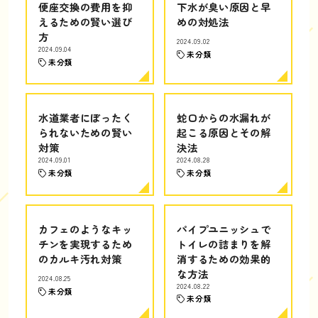
便座交換の費用を抑
下水が臭い原因と早
えるための賢い選び
めの対処法
方
2024.09.02
2024.09.04
未分類
未分類
水道業者にぼったく
蛇口からの水漏れが
られないための賢い
起こる原因とその解
対策
決法
2024.09.01
2024.08.28
未分類
未分類
カフェのようなキッ
パイプユニッシュで
チンを実現するため
トイレの詰まりを解
のカルキ汚れ対策
消するための効果的
な方法
2024.08.25
2024.08.22
未分類
未分類