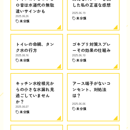
ロ音は水道代の無駄
した私の正直な感想
遣いサインかも
2025.06.19
2025.06.26
未分類
未分類
トイレの命綱、タン
ゴキブリ対策スプレ
ク水の行方
ーその効果の仕組み
2025.06.16
2025.06.10
未分類
未分類
キッチン水栓根元か
アース端子がないコ
らの小さな水漏れ見
ンセント、対処法
過ごしていません
は？
か？
2025.06.06
2025.06.07
未分類
未分類