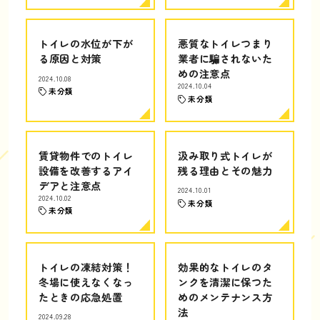
トイレの水位が下が
悪質なトイレつまり
る原因と対策
業者に騙されないた
めの注意点
2024.10.08
2024.10.04
未分類
未分類
賃貸物件でのトイレ
汲み取り式トイレが
設備を改善するアイ
残る理由とその魅力
デアと注意点
2024.10.01
2024.10.02
未分類
未分類
トイレの凍結対策！
効果的なトイレのタ
冬場に使えなくなっ
ンクを清潔に保つた
たときの応急処置
めのメンテナンス方
法
2024.09.28