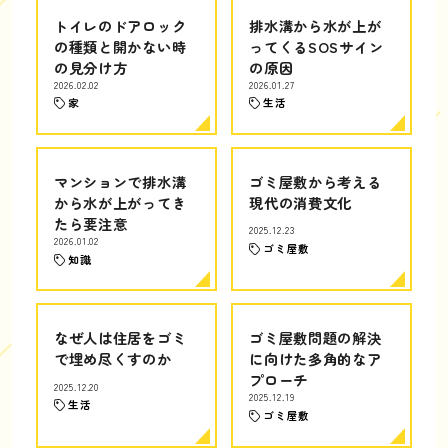
トイレのドアロック
排水溝から水が上が
の種類と開かない時
ってくるSOSサイン
の見分け方
の原因
2026.02.02
2026.01.27
家
生活
マンションで排水溝
ゴミ屋敷から考える
から水が上がってき
現代の消費文化
たら要注意
2025.12.23
2026.01.02
ゴミ屋敷
知識
なぜ人は住居をゴミ
ゴミ屋敷問題の解決
で埋め尽くすのか
に向けた多角的なア
プローチ
2025.12.20
2025.12.19
生活
ゴミ屋敷