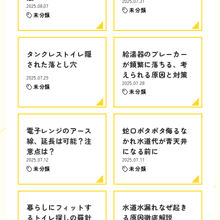
2025.07.31
2025.08.07
未分類
未分類
タンクレストイレ隠
給湯器のブレーカー
された落とし穴
が頻繁に落ちる、考
えられる原因と対策
2025.07.29
2025.07.28
未分類
未分類
電子レンジのアース
蛇口ポタポタ侮るな
線、延長は可能？注
かれ水道代が青天井
意点は？
になる前に
2025.07.12
2025.07.11
未分類
未分類
暮らしにフィットす
水道水漏れなぜ起き
るトイレ探しの羅針
る原因徹底解説