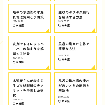
地中の水道管の水漏
蛇口のポタポタ漏れ
れ修理費用と予防策
を解消する方法
2024.08.20
2024.08.19
未分類
未分類
洗剤でトイレットペ
風呂の黒カビを防ぐ
ーパーの詰まりを解
簡単な方法
消する秘訣
2024.08.15
2024.08.17
未分類
未分類
水道屋さんが考える
風呂の排水溝の流れ
生ゴミ処理機のデメ
が悪いときの原因と
リットを考慮した選
解決法
択
2024.08.12
2024.08.13
未分類
未分類