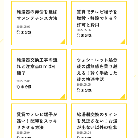
給湯器の寿命を延ば
賃貸でテレビ端子を
すメンテナンス方法
増設・移設できる？
許可と費用
2025.05.07
2025.05.06
未分類
未分類
給湯器交換工事の流
ウォシュレット処分
れと注意点DIYは可
後の虚無感を乗り越
能？
える！賢く手放した
後の快適生活
2025.05.06
2025.05.05
未分類
未分類
賃貸でテレビ端子が
給湯器交換のサイン
遠い！配線をスッキ
を見逃さない！お湯
リさせる方法
が出ない以外の症状
2025.05.04
2025.05.04