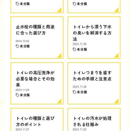
未分類
未分類
止水栓の種類と用途
トイレから漂う下水
に合った選び方
の臭いを解消する方
法
2024.12.02
2024.11.30
未分類
未分類
トイレの高圧洗浄が
トイレつまりを直す
必要な場合とその効
ための手順と注意点
果
2024.11.28
2024.11.29
未分類
未分類
トイレの種類と選び
トイレの汚水が処理
方のポイント
される仕組み
2024.11.27
2024.11.25