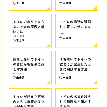
未分類
未分類
トイレの水が止まら
トイレの構造を理解
ないときの原因と解
して正しい使い方を
決方法
2024.11.23
2024.11.24
未分類
未分類
放置しないでトイレ
落ち着いてトイレの
の黄ばみを簡単に落
詰まりが発生したと
とす方法
きに対処する方法
2024.11.22
2024.11.21
未分類
未分類
トイレが詰まり気味
トイレの水量を減ら
のときに重曹が役立
して無理なく節水す
つ理由と手順
る方法