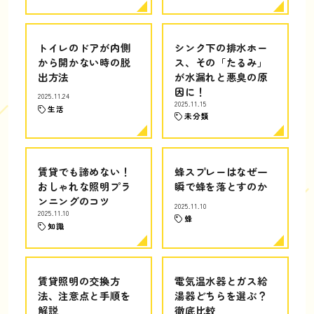
トイレのドアが内側
シンク下の排水ホー
から開かない時の脱
ス、その「たるみ」
出方法
が水漏れと悪臭の原
因に！
2025.11.24
2025.11.15
生活
未分類
賃貸でも諦めない！
蜂スプレーはなぜ一
おしゃれな照明プラ
瞬で蜂を落とすのか
ンニングのコツ
2025.11.10
2025.11.10
蜂
知識
賃貸照明の交換方
電気温水器とガス給
法、注意点と手順を
湯器どちらを選ぶ？
解説
徹底比較