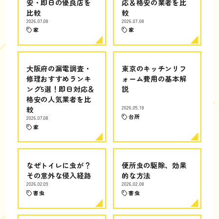
安・即日の優良店を
応＆格安の業者を比
比較
較
2026.07.08
2026.07.08
家
家
大阪府の漏電調査・
東京のキッチンリフ
修理おすすめランキ
ォーム費用の基本解
ング5選！即日対応＆
説
格安の人気業者を比
較
2026.05.18
台所
2026.07.08
家
なぜトイレに虫が？
便所虫の駆除、効果
その意外な侵入経路
的な方法
2026.02.09
2026.02.08
害虫
害虫