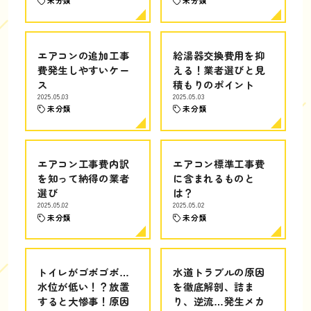
未分類
未分類
エアコンの追加工事
給湯器交換費用を抑
費発生しやすいケー
える！業者選びと見
ス
積もりのポイント
2025.05.03
2025.05.03
未分類
未分類
エアコン工事費内訳
エアコン標準工事費
を知って納得の業者
に含まれるものと
選び
は？
2025.05.02
2025.05.02
未分類
未分類
トイレがゴボゴボ…
水道トラブルの原因
水位が低い！？放置
を徹底解剖、詰ま
すると大惨事！原因
り、逆流…発生メカ