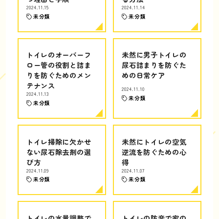
2024.11.15
2024.11.14
未分類
未分類
トイレのオーバーフ
未然に男子トイレの
ロー管の役割と詰ま
尿石詰まりを防ぐた
りを防ぐためのメン
めの日常ケア
テナンス
2024.11.10
2024.11.13
未分類
未分類
トイレ掃除に欠かせ
未然にトイレの空気
ない尿石除去剤の選
逆流を防ぐための心
び方
得
2024.11.09
2024.11.07
未分類
未分類
トイレの水量調整で
トイレの防音で家の