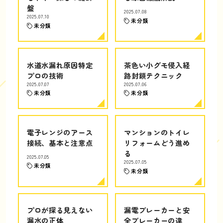
盤
2025.07.08
2025.07.10
未分類
未分類
水道水漏れ原因特定
茶色い小グモ侵入経
プロの技術
路封鎖テクニック
2025.07.07
2025.07.06
未分類
未分類
電子レンジのアース
マンションのトイレ
接続、基本と注意点
リフォームどう進め
る
2025.07.05
2025.07.05
未分類
未分類
プロが探る見えない
漏電ブレーカーと安
漏水の正体
全ブレーカーの違