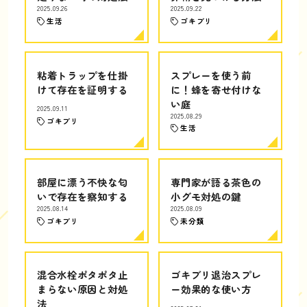
2025.09.26
2025.09.22
生活
ゴキブリ
粘着トラップを仕掛
スプレーを使う前
けて存在を証明する
に！蜂を寄せ付けな
い庭
2025.09.11
2025.08.29
ゴキブリ
生活
部屋に漂う不快な匂
専門家が語る茶色の
いで存在を察知する
小グモ対処の鍵
2025.08.14
2025.08.09
ゴキブリ
未分類
混合水栓ポタポタ止
ゴキブリ退治スプレ
まらない原因と対処
ー効果的な使い方
法