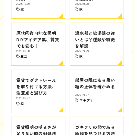
2025.10.29
2025.10.08
家
家
原状回復可能な照明
温水器と給湯器の違
DIYアイデア集、賃貸
いとは？種類や特徴
でも安心！
を解説
2025.09.30
2025.09.29
生活
家
賃貸でダクトレール
部屋の隅にある黒い
を取り付ける方法、
粒の正体を確かめる
注意点と選び方
2025.09.27
2025.09.27
ゴキブリ
家
賃貸照明の明るさが
ゴキブリの卵である
足りない時の対処法
卵鞘を見つける方法