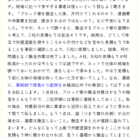
す。相場に比べて安すぎる業者は怪しいという話もよく聞きま
す。「ブロック塀を撤去した後、片付けてくれるのか？、運搬費
や作業費を別途、請求されるのではないか？」など不安になりま
した。ですが、ネットで調べると、撤去するブロック塀の面積か
ら考えて、C社の見積もりは妥当そうです。結局は、どうして埼
玉で外壁塗装を探すところから片付けなどを含めた見積もりであ
ることを事前に確認した上で、C社に依頼しました。結果、何の
問題もなく撤去作業は完了しました。A社、B社の見積もりが何
故高かったのかは今となっては謎ですが、ネットで大体の相場を
調べておいたおかげで、損をしないで済みました。やはり見積も
り前に大体の相場は知っておいた方が良いでしょう。なお、最後
に、
薬剤師で徳島から医院を
お値段以外での教訓として以下２点
をお伝えします。１点目は、ブロック塀の撤去作業はかなりの騒
音をともなうので、ご近所様には事前に連絡をしておくこと。私
の場合、作業前日の夜に業者から近所に伝えておくように言われ
て慌てて伝えました。もう１点は、庭（つまり塀の内側）が土の
場合は、基礎は撤去しないこと。撤去すると土が道路に溢れてし
まいます。どんなになって上尾で外壁塗装をわかるとここからは
見積もり時に聞かれなければ、危うく基礎から撤去してしまうと