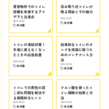
賃貸物件でのトイレ
汲み取り式トイレが
設備を改善するアイ
残る理由とその魅力
デアと注意点
2024.10.01
2024.10.02
未分類
未分類
トイレの凍結対策！
効果的なトイレのタ
冬場に使えなくなっ
ンクを清潔に保つた
たときの応急処置
めのメンテナンス方
法
2024.09.28
2024.09.26
未分類
未分類
トイレでの男性の尿
クエン酸を使ったト
こぼれ問題を解決す
イレ掃除の効果と方
る実践的なヒント
法
2024.09.24
2024.09.22
未分類
未分類