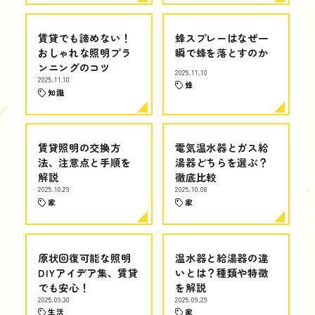
賃貸でも諦めない！
蜂スプレーはなぜ一
おしゃれな照明プラ
瞬で蜂を落とすのか
ンニングのコツ
2025.11.10
2025.11.10
蜂
知識
賃貸照明の交換方
電気温水器とガス給
法、注意点と手順を
湯器どちらを選ぶ？
解説
徹底比較
2025.10.29
2025.10.08
家
家
原状回復可能な照明
温水器と給湯器の違
DIYアイデア集、賃貸
いとは？種類や特徴
でも安心！
を解説
2025.09.30
2025.09.29
生活
家