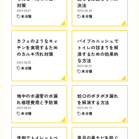
対策
決法
2024.09.01
2024.08.28
未分類
未分類
カフェのようなキッ
パイプユニッシュで
チンを実現するため
トイレの詰まりを解
のカルキ汚れ対策
消するための効果的
な方法
2024.08.25
2024.08.22
未分類
未分類
地中の水道管の水漏
蛇口のポタポタ漏れ
れ修理費用と予防策
を解消する方法
2024.08.20
2024.08.19
未分類
未分類
洗剤でトイレットペ
風呂の黒カビを防ぐ