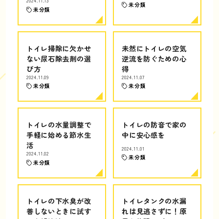
2024.11.13
未分類
未分類
トイレ掃除に欠かせ
未然にトイレの空気
ない尿石除去剤の選
逆流を防ぐための心
び方
得
2024.11.09
2024.11.07
未分類
未分類
トイレの水量調整で
トイレの防音で家の
手軽に始める節水生
中に安心感を
活
2024.11.01
2024.11.02
未分類
未分類
トイレの下水臭が改
トイレタンクの水漏
善しないときに試す
れは見逃さずに！原