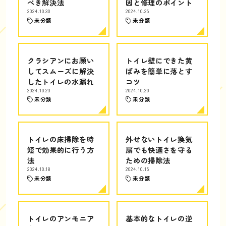
べき解決法
因と修理のポイント
2024.10.30
2024.10.25
未分類
未分類
クラシアンにお願い
トイレ壁にできた黄
してスムーズに解決
ばみを簡単に落とす
したトイレの水漏れ
コツ
2024.10.23
2024.10.20
未分類
未分類
トイレの床掃除を時
外せないトイレ換気
短で効果的に行う方
扇でも快適さを守る
法
ための掃除法
2024.10.18
2024.10.15
未分類
未分類
トイレのアンモニア
基本的なトイレの逆