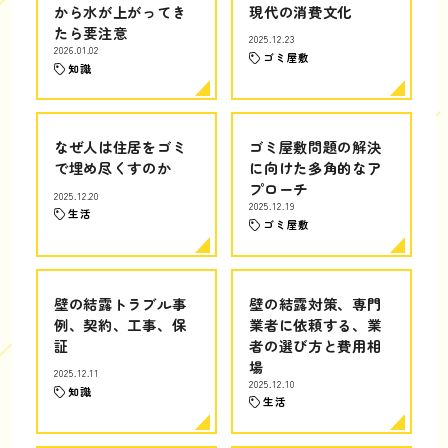
から水が上がってき
現代の消費文化
たら要注意
2025.12.23
2026.01.02
ゴミ屋敷
知識
なぜ人は住居をゴミ
ゴミ屋敷問題の解決
で埋め尽くすのか
に向けた多角的なア
プローチ
2025.12.20
2025.12.19
生活
ゴミ屋敷
壁の結露トラブル事
壁の結露対策、専門
例、契約、工事、保
業者に依頼する、業
証
者の選び方と費用相
場
2025.12.11
2025.12.10
知識
生活