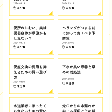
2024.09.14
2024.09.13
未分類
未分類
便所のにおい、実は
ベランダがつまる前
便器自体が原因かも
に知っておくべき予
しれない？
防策
2024.09.12
2024.09.06
未分類
未分類
便座交換の費用を抑
下水が臭い原因と早
えるための賢い選び
めの対処法
方
2024.09.02
2024.09.04
未分類
未分類
水道業者にぼったく
蛇口からの水漏れが
られないための賢い
起こる原因とその解