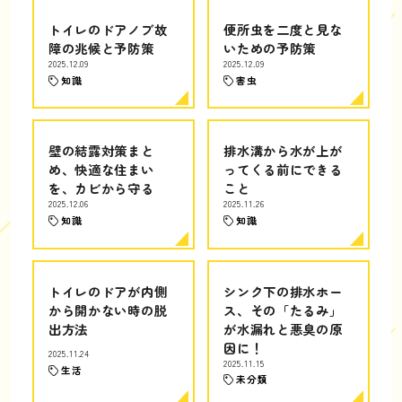
トイレのドアノブ故
便所虫を二度と見な
障の兆候と予防策
いための予防策
2025.12.09
2025.12.09
知識
害虫
壁の結露対策まと
排水溝から水が上が
め、快適な住まい
ってくる前にできる
を、カビから守る
こと
2025.12.06
2025.11.26
知識
知識
トイレのドアが内側
シンク下の排水ホー
から開かない時の脱
ス、その「たるみ」
出方法
が水漏れと悪臭の原
因に！
2025.11.24
2025.11.15
生活
未分類