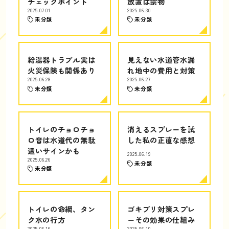
チェックポイント
放置は禁物
2025.07.01
2025.06.30
未分類
未分類
給湯器トラブル実は
見えない水道管水漏
火災保険も関係あり
れ地中の費用と対策
2025.06.28
2025.06.27
未分類
未分類
トイレのチョロチョ
消えるスプレーを試
ロ音は水道代の無駄
した私の正直な感想
遣いサインかも
2025.06.19
2025.06.26
未分類
未分類
トイレの命綱、タン
ゴキブリ対策スプレ
ク水の行方
ーその効果の仕組み
2025.06.16
2025.06.10