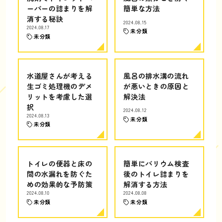
ーパーの詰まりを解
簡単な方法
消する秘訣
2024.08.15
2024.08.17
未分類
未分類
水道屋さんが考える
風呂の排水溝の流れ
生ゴミ処理機のデメ
が悪いときの原因と
リットを考慮した選
解決法
択
2024.08.12
2024.08.13
未分類
未分類
トイレの便器と床の
簡単にバリウム検査
間の水漏れを防ぐた
後のトイレ詰まりを
めの効果的な予防策
解消する方法
2024.08.10
2024.08.08
未分類
未分類