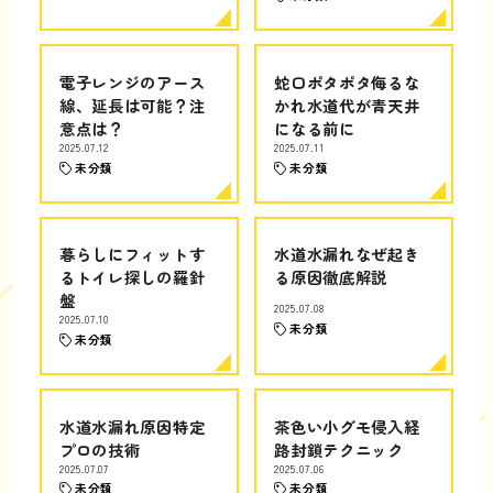
電子レンジのアース
蛇口ポタポタ侮るな
線、延長は可能？注
かれ水道代が青天井
意点は？
になる前に
2025.07.12
2025.07.11
未分類
未分類
暮らしにフィットす
水道水漏れなぜ起き
るトイレ探しの羅針
る原因徹底解説
盤
2025.07.08
2025.07.10
未分類
未分類
水道水漏れ原因特定
茶色い小グモ侵入経
プロの技術
路封鎖テクニック
2025.07.07
2025.07.06
未分類
未分類