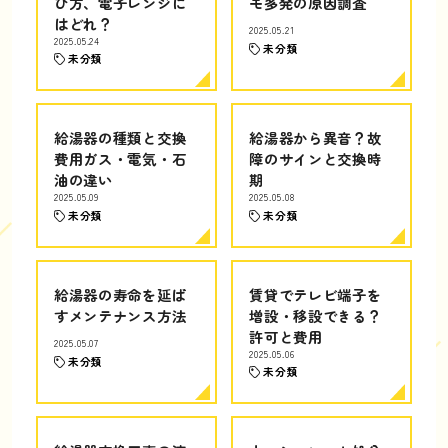
び方、電子レンジに
モ多発の原因調査
はどれ？
2025.05.21
2025.05.24
未分類
未分類
給湯器の種類と交換
給湯器から異音？故
費用ガス・電気・石
障のサインと交換時
油の違い
期
2025.05.09
2025.05.08
未分類
未分類
給湯器の寿命を延ば
賃貸でテレビ端子を
すメンテナンス方法
増設・移設できる？
許可と費用
2025.05.07
2025.05.06
未分類
未分類