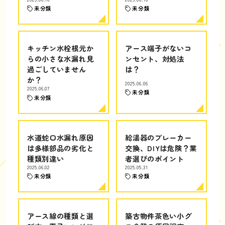
未分類
未分類
キッチン水栓根元か
アース端子がないコ
らの小さな水漏れ見
ンセント、対処法
過ごしていません
は？
か？
2025.06.06
2025.06.07
未分類
未分類
水道蛇口水漏れ原因
給湯器のブレーカー
は多様部品の劣化と
交換、DIYは危険？業
種類別違い
者選びのポイント
2025.06.02
2025.05.31
未分類
未分類
アース線の種類と選
築古物件茶色い小グ