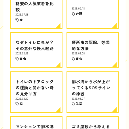
格安の人気業者を比
較
2026.05.18
台所
2026.07.08
家
なぜトイレに虫が？
便所虫の駆除、効果
その意外な侵入経路
的な方法
2026.02.09
2026.02.08
害虫
害虫
トイレのドアロック
排水溝から水が上が
の種類と開かない時
ってくるSOSサイン
の見分け方
の原因
2026.02.02
2026.01.27
家
生活
マンションで排水溝
ゴミ屋敷から考える