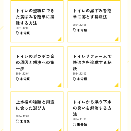
トイレの壁紙にでき
トイレの黒ずみを簡
た黄ばみを簡単に掃
単に落とす掃除法
除する方法
2024.12.05
2024.12.06
未分類
未分類
トイレのボコボコ音
トイレリフォームで
の原因と解決への第
快適さを追求する秘
一歩
訣
2024.12.04
2024.12.03
未分類
未分類
止水栓の種類と用途
トイレから漂う下水
に合った選び方
の臭いを解消する方
法
2024.12.02
2024.11.30
未分類
未分類