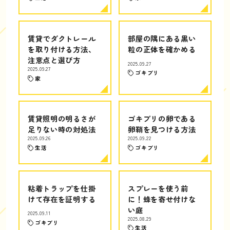
賃貸でダクトレール
部屋の隅にある黒い
を取り付ける方法、
粒の正体を確かめる
注意点と選び方
2025.09.27
2025.09.27
ゴキブリ
家
賃貸照明の明るさが
ゴキブリの卵である
足りない時の対処法
卵鞘を見つける方法
2025.09.26
2025.09.22
生活
ゴキブリ
粘着トラップを仕掛
スプレーを使う前
けて存在を証明する
に！蜂を寄せ付けな
い庭
2025.09.11
2025.08.29
ゴキブリ
生活