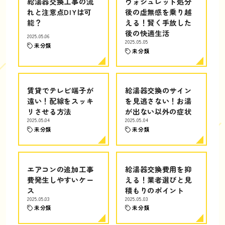
給湯器交換工事の流
ウォシュレット処分
れと注意点DIYは可
後の虚無感を乗り越
能？
える！賢く手放した
後の快適生活
2025.05.06
2025.05.05
未分類
未分類
賃貸でテレビ端子が
給湯器交換のサイン
遠い！配線をスッキ
を見逃さない！お湯
リさせる方法
が出ない以外の症状
2025.05.04
2025.05.04
未分類
未分類
エアコンの追加工事
給湯器交換費用を抑
費発生しやすいケー
える！業者選びと見
ス
積もりのポイント
2025.05.03
2025.05.03
未分類
未分類