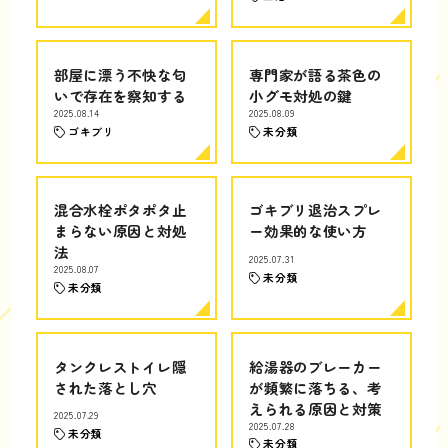
部屋に漂う不快な匂
専門家が語る茶色の
いで存在を察知する
小グモ対処の鍵
2025.08.14
2025.08.09
ゴキブリ
未分類
混合水栓ポタポタ止
ゴキブリ退治スプレ
まらない原因と対処
ー効果的な使い方
法
2025.07.31
2025.08.07
未分類
未分類
タンクレストイレ隠
給湯器のブレーカー
された落とし穴
が頻繁に落ちる、考
えられる原因と対策
2025.07.29
2025.07.28
未分類
未分類