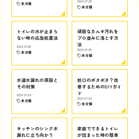
2024.07.09
未分類
未分類
トイレの水が止まら
頑固なカルキ汚れを
ない時の応急処置法
プロ並みに落とす方
法
2024.07.08
2024.07.05
未分類
未分類
水道水漏れの原因と
蛇口のポタポタ？改
その対策
善するためのDIYガイ
ド
2024.07.04
2024.07.02
未分類
未分類
キッチンのシンク水
家庭でできるトイレ
漏れに立ち向かう
が詰まった時の簡単