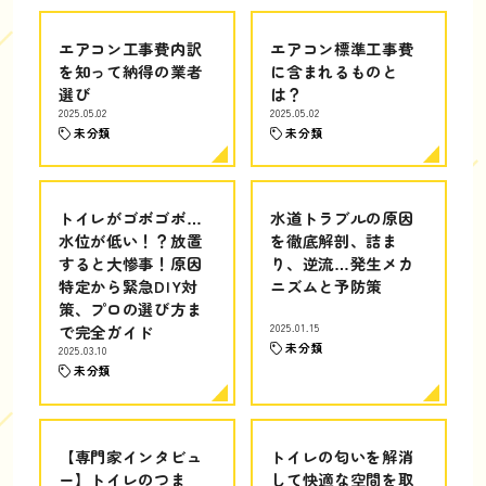
エアコン工事費内訳
エアコン標準工事費
を知って納得の業者
に含まれるものと
選び
は？
2025.05.02
2025.05.02
未分類
未分類
トイレがゴボゴボ…
水道トラブルの原因
水位が低い！？放置
を徹底解剖、詰ま
すると大惨事！原因
り、逆流…発生メカ
特定から緊急DIY対
ニズムと予防策
策、プロの選び方ま
で完全ガイド
2025.01.15
未分類
2025.03.10
未分類
【専門家インタビュ
トイレの匂いを解消
ー】トイレのつま
して快適な空間を取