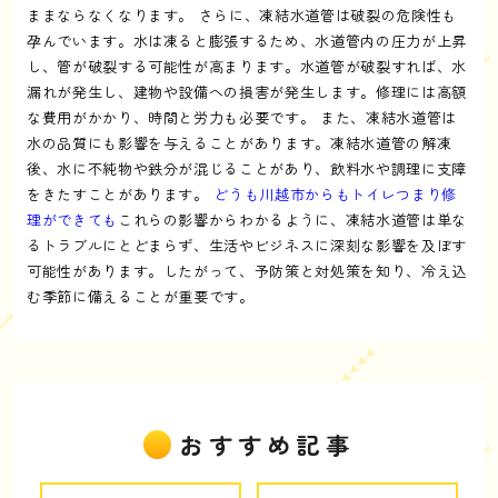
ままならなくなります。 さらに、凍結水道管は破裂の危険性も
孕んでいます。水は凍ると膨張するため、水道管内の圧力が上昇
し、管が破裂する可能性が高まります。水道管が破裂すれば、水
漏れが発生し、建物や設備への損害が発生します。修理には高額
な費用がかかり、時間と労力も必要です。 また、凍結水道管は
水の品質にも影響を与えることがあります。凍結水道管の解凍
後、水に不純物や鉄分が混じることがあり、飲料水や調理に支障
をきたすことがあります。
どうも川越市からもトイレつまり修
理ができても
これらの影響からわかるように、凍結水道管は単な
るトラブルにとどまらず、生活やビジネスに深刻な影響を及ぼす
可能性があります。したがって、予防策と対処策を知り、冷え込
む季節に備えることが重要です。
おすすめ記事