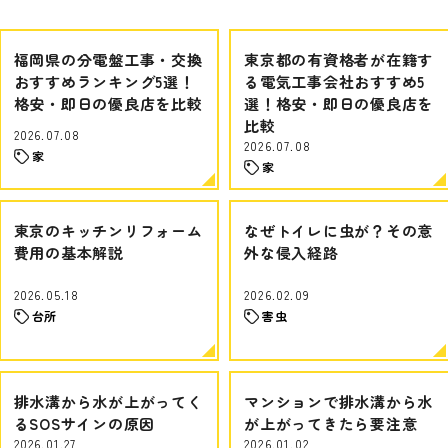
福岡県の分電盤工事・交換
東京都の有資格者が在籍す
おすすめランキング5選！
る電気工事会社おすすめ5
格安・即日の優良店を比較
選！格安・即日の優良店を
比較
2026.07.08
2026.07.08
家
家
東京のキッチンリフォーム
なぜトイレに虫が？その意
費用の基本解説
外な侵入経路
2026.05.18
2026.02.09
台所
害虫
排水溝から水が上がってく
マンションで排水溝から水
るSOSサインの原因
が上がってきたら要注意
2026.01.27
2026.01.02