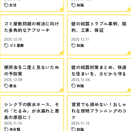
生活
知識
ゴミ屋敷問題の解決に向け
壁の結露トラブル事例、契
た多角的なアプローチ
約、工事、保証
2025.12.19
2025.12.11
ゴミ屋敷
知識
便所虫を二度と見ないため
壁の結露対策まとめ、快適
の予防策
な住まいを、カビから守る
2025.12.09
2025.12.06
害虫
知識
シンク下の排水ホース、そ
賃貸でも諦めない！おしゃ
の「たるみ」が水漏れと悪
れな照明プランニングのコ
臭の原因に！
ツ
2025.11.15
2025.11.10
未分類
知識