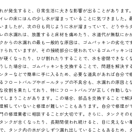
れが発生すると、日常生活に大きな影響が出ることがあります
イレの床にほんの少し水が溜まっていることに気づきました。
いましたが、次の日も同じように水が溜まっていて、どうやら
レの水漏れは、放置すると床材を痛めたり、水道代が無駄にか
クからの水漏れの最も一般的な原因は、ゴムパッキンの劣化で
けられていますが、その接続部分に使われているゴムパッキン
が硬くなったり、ひび割れたりすることで、水を密閉できなく
うした場合は、ゴムパッキンを交換することで、問題を解決す
ンターなどで簡単に手に入るため、必要な道具があれば自分で
るフロートバルブやボールタップの不具合も、水漏れの原因と
な役割を果たしており、特にフロートバルブが正しく作動しな
てしまうことがあります。この場合、部品を交換することで解
理解していないと修理が難しいこともあります。自分で修理が
門の修理業者に相談することが大切です。さらに、タンクその
タンクが古くなったり、長期間使われ続けると、目に見えない
で、タンク内の水が少しずつ漏れ出していることもあるため、