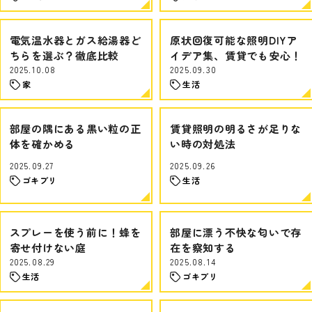
電気温水器とガス給湯器ど
原状回復可能な照明DIYア
ちらを選ぶ？徹底比較
イデア集、賃貸でも安心！
2025.10.08
2025.09.30
家
生活
部屋の隅にある黒い粒の正
賃貸照明の明るさが足りな
体を確かめる
い時の対処法
2025.09.27
2025.09.26
ゴキブリ
生活
スプレーを使う前に！蜂を
部屋に漂う不快な匂いで存
寄せ付けない庭
在を察知する
2025.08.29
2025.08.14
生活
ゴキブリ