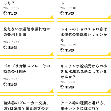
っち？
ト
2025.07.02
2025.07.01
未分類
未分類
見えない水道管水漏れ地中
トイレのチョロチョロ音は
の費用と対策
水道代の無駄遣いサインか
も
2025.06.27
2025.06.26
未分類
未分類
ゴキブリ対策スプレーその
キッチン水栓根元からの小
効果の仕組み
さな水漏れ見過ごしていま
せんか？
2025.06.10
2025.06.07
未分類
未分類
給湯器のブレーカー交換、
アース線の種類と選び方、
DIYは危険？業者選びのポ
電子レンジにはどれ？