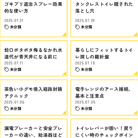
ゴキブリ退治スプレー効果
タンクレストイレ隠された
的な使い方
落とし穴
2025.07.31
2025.07.29
未分類
未分類
蛇口ポタポタ侮るなかれ水
暮らしにフィットするトイ
道代が青天井になる前に
レ探しの羅針盤
2025.07.11
2025.07.10
未分類
未分類
茶色い小グモ侵入経路封鎖
電子レンジのアース接続、
テクニック
基本と注意点
2025.07.06
2025.07.05
未分類
未分類
漏電ブレーカーと安全ブレ
トイレレバーが固い！戻り
ーカーの違い、給湯器はど
にくい時のチェックポイン