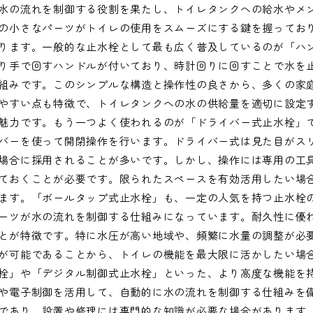
水の流れを制御する役割を果たし、トイレタンクへの給水やメ
の小さなパーツがトイレの使用をスムーズにする鍵を握ってお
ります。一般的な止水栓として最も広く普及しているのが「ハ
り手で回すハンドルが付いており、時計回りに回すことで水を
組みです。このシンプルな構造と操作性の良さから、多くの家
やすい点も特徴で、トイレタンクへの水の供給量を適切に設定
魅力です。もう一つよく使われるのが「ドライバー式止水栓」
バーを使って開閉操作を行います。ドライバー式は見た目がス
場合に採用されることが多いです。しかし、操作には専用の工
ておくことが必要です。限られたスペースを有効活用したい場
ます。「ボールタップ式止水栓」も、一定の人気を持つ止水栓
ーツが水の流れを制御する仕組みになっています。耐久性に優
とが特徴です。特に水圧が高い地域や、頻繁に水量の調整が必
が可能であることから、トイレの機能を最大限に活かしたい場
栓」や「デジタル制御式止水栓」といった、より高度な機能を
や電子制御を活用して、自動的に水の流れを制御する仕組みを
であり、設置や修理には専門的な知識が必要な場合があります