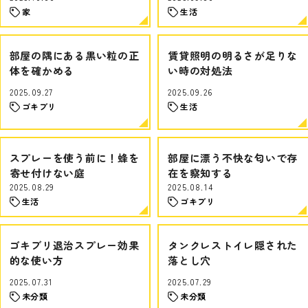
家
生活
部屋の隅にある黒い粒の正
賃貸照明の明るさが足りな
体を確かめる
い時の対処法
2025.09.27
2025.09.26
ゴキブリ
生活
スプレーを使う前に！蜂を
部屋に漂う不快な匂いで存
寄せ付けない庭
在を察知する
2025.08.29
2025.08.14
生活
ゴキブリ
ゴキブリ退治スプレー効果
タンクレストイレ隠された
的な使い方
落とし穴
2025.07.31
2025.07.29
未分類
未分類