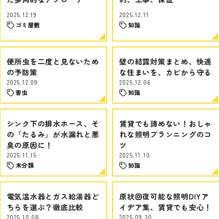
2025.12.19
2025.12.11
ゴミ屋敷
知識
便所虫を二度と見ないため
壁の結露対策まとめ、快適
の予防策
な住まいを、カビから守る
2025.12.09
2025.12.06
害虫
知識
シンク下の排水ホース、そ
賃貸でも諦めない！おしゃ
の「たるみ」が水漏れと悪
れな照明プランニングのコ
臭の原因に！
ツ
2025.11.15
2025.11.10
未分類
知識
電気温水器とガス給湯器ど
原状回復可能な照明DIYア
ちらを選ぶ？徹底比較
イデア集、賃貸でも安心！
2025.10.08
2025.09.30