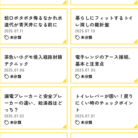
蛇口ポタポタ侮るなかれ水
暮らしにフィットするトイ
道代が青天井になる前に
レ探しの羅針盤
2025.07.11
2025.07.10
未分類
未分類
茶色い小グモ侵入経路封鎖
電子レンジのアース接続、
テクニック
基本と注意点
2025.07.06
2025.07.05
未分類
未分類
漏電ブレーカーと安全ブレ
トイレレバーが固い！戻り
ーカーの違い、給湯器はど
にくい時のチェックポイン
っち？
ト
2025.07.02
2025.07.01
未分類
未分類