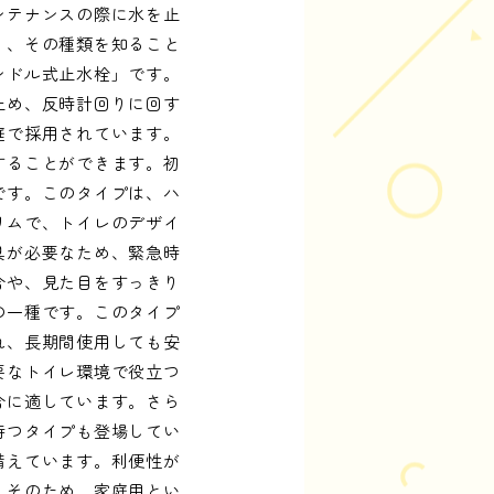
ンテナンスの際に水を止
り、その種類を知ること
ンドル式止水栓」です。
止め、反時計回りに回す
庭で採用されています。
することができます。初
です。このタイプは、ハ
リムで、トイレのデザイ
具が必要なため、緊急時
合や、見た目をすっきり
の一種です。このタイプ
れ、長期間使用しても安
要なトイレ環境で役立つ
合に適しています。さら
持つタイプも登場してい
備えています。利便性が
。そのため、家庭用とい