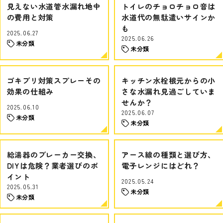
見えない水道管水漏れ地中
トイレのチョロチョロ音は
の費用と対策
水道代の無駄遣いサインか
も
2025.06.27
2025.06.26
未分類
未分類
ゴキブリ対策スプレーその
キッチン水栓根元からの小
効果の仕組み
さな水漏れ見過ごしていま
せんか？
2025.06.10
2025.06.07
未分類
未分類
給湯器のブレーカー交換、
アース線の種類と選び方、
DIYは危険？業者選びのポ
電子レンジにはどれ？
イント
2025.05.24
2025.05.31
未分類
未分類