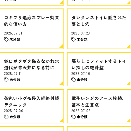
ゴキブリ退治スプレー効果
タンクレストイレ隠された
的な使い方
落とし穴
2025.07.31
2025.07.29
未分類
未分類
蛇口ポタポタ侮るなかれ水
暮らしにフィットするトイ
道代が青天井になる前に
レ探しの羅針盤
2025.07.11
2025.07.10
未分類
未分類
茶色い小グモ侵入経路封鎖
電子レンジのアース接続、
テクニック
基本と注意点
2025.07.06
2025.07.05
未分類
未分類