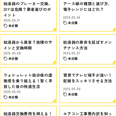
給湯器のブレーカー交換、
アース線の種類と選び方、
DIYは危険？業者選びのポ
電子レンジにはどれ？
イント
2025.05.24
2025.05.31
未分類
未分類
給湯器から異音？故障のサ
給湯器の寿命を延ばすメン
インと交換時期
テナンス方法
2025.05.08
2025.05.07
未分類
未分類
ウォシュレット処分後の虚
賃貸でテレビ端子が遠い！
無感を乗り越える！賢く手
配線をスッキリさせる方法
放した後の快適生活
2025.05.04
2025.05.05
未分類
未分類
給湯器交換費用を抑える！
エアコン工事費内訳を知っ