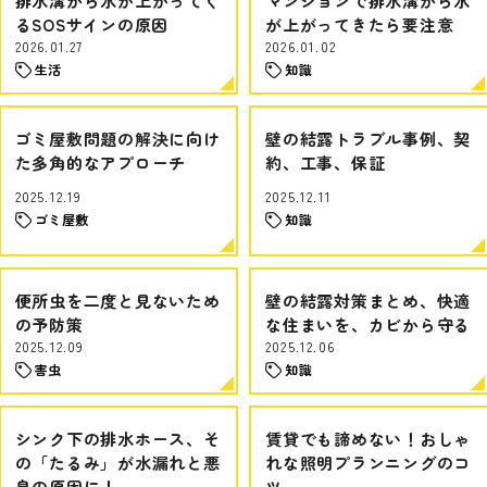
排水溝から水が上がってく
マンションで排水溝から水
るSOSサインの原因
が上がってきたら要注意
2026.01.27
2026.01.02
生活
知識
ゴミ屋敷問題の解決に向け
壁の結露トラブル事例、契
た多角的なアプローチ
約、工事、保証
2025.12.19
2025.12.11
ゴミ屋敷
知識
便所虫を二度と見ないため
壁の結露対策まとめ、快適
の予防策
な住まいを、カビから守る
2025.12.09
2025.12.06
害虫
知識
シンク下の排水ホース、そ
賃貸でも諦めない！おしゃ
の「たるみ」が水漏れと悪
れな照明プランニングのコ
臭の原因に！
ツ