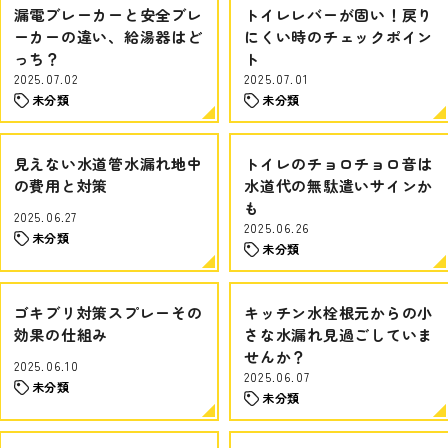
漏電ブレーカーと安全ブレ
トイレレバーが固い！戻り
ーカーの違い、給湯器はど
にくい時のチェックポイン
っち？
ト
2025.07.02
2025.07.01
未分類
未分類
見えない水道管水漏れ地中
トイレのチョロチョロ音は
の費用と対策
水道代の無駄遣いサインか
も
2025.06.27
2025.06.26
未分類
未分類
ゴキブリ対策スプレーその
キッチン水栓根元からの小
効果の仕組み
さな水漏れ見過ごしていま
せんか？
2025.06.10
2025.06.07
未分類
未分類