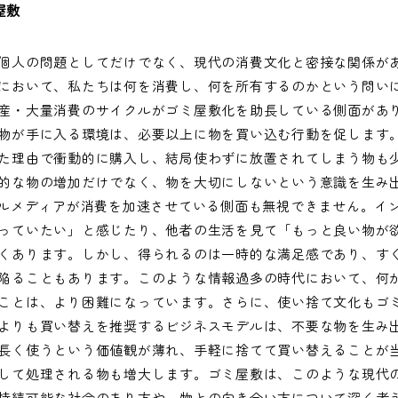
屋敷
個人の問題としてだけでなく、現代の消費文化と密接な関係が
において、私たちは何を消費し、何を所有するのかという問い
産・大量消費のサイクルがゴミ屋敷化を助長している側面があ
物が手に入る環境は、必要以上に物を買い込む行動を促します
た理由で衝動的に購入し、結局使わずに放置されてしまう物も
的な物の増加だけでなく、物を大切にしないという意識を生み
タルメディアが消費を加速させている側面も無視できません。イ
っていたい」と感じたり、他者の生活を見て「もっと良い物が
くあります。しかし、得られるのは一時的な満足感であり、す
陥ることもあります。このような情報過多の時代において、何
ことは、より困難になっています。さらに、使い捨て文化もゴ
よりも買い替えを推奨するビジネスモデルは、不要な物を生み
長く使うという価値観が薄れ、手軽に捨てて買い替えることが
して処理される物も増大します。ゴミ屋敷は、このような現代
持続可能な社会のあり方や、物との向き合い方について深く考