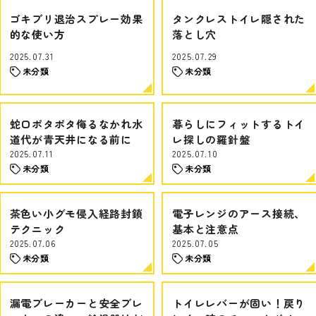
ゴキブリ退治スプレー効果
タンクレストイレ隠された
的な使い方
落とし穴
2025.07.31
2025.07.29
未分類
未分類
蛇口ポタポタ侮るなかれ水
暮らしにフィットするトイ
道代が青天井になる前に
レ探しの羅針盤
2025.07.11
2025.07.10
未分類
未分類
茶色い小グモ侵入経路封鎖
電子レンジのアース接続、
テクニック
基本と注意点
2025.07.06
2025.07.05
未分類
未分類
漏電ブレーカーと安全ブレ
トイレレバーが固い！戻り