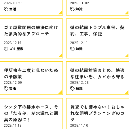
2026.01.27
2026.01.02
生活
知識
ゴミ屋敷問題の解決に向け
壁の結露トラブル事例、契
た多角的なアプローチ
約、工事、保証
2025.12.19
2025.12.11
ゴミ屋敷
知識
便所虫を二度と見ないため
壁の結露対策まとめ、快適
の予防策
な住まいを、カビから守る
2025.12.09
2025.12.06
害虫
知識
シンク下の排水ホース、そ
賃貸でも諦めない！おしゃ
の「たるみ」が水漏れと悪
れな照明プランニングのコ
臭の原因に！
ツ
2025.11.15
2025.11.10