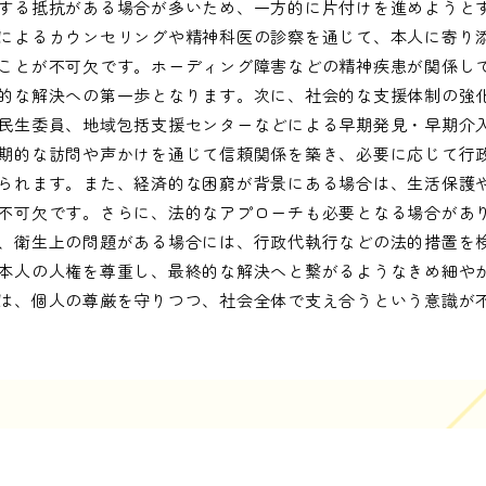
する抵抗がある場合が多いため、一方的に片付けを進めようと
によるカウンセリングや精神科医の診察を通じて、本人に寄り
ことが不可欠です。ホーディング障害などの精神疾患が関係し
的な解決への第一歩となります。次に、社会的な支援体制の強
民生委員、地域包括支援センターなどによる早期発見・早期介
期的な訪問や声かけを通じて信頼関係を築き、必要に応じて行
られます。また、経済的な困窮が背景にある場合は、生活保護
不可欠です。さらに、法的なアプローチも必要となる場合があ
、衛生上の問題がある場合には、行政代執行などの法的措置を
本人の人権を尊重し、最終的な解決へと繋がるようなきめ細や
は、個人の尊厳を守りつつ、社会全体で支え合うという意識が